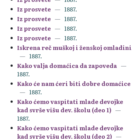
Iz prosvete
1887.
Iz prosvete
1887.
Iz prosvete
1887.
Iz prosvete
1887.
Iskrena reč muškoj i ženskoj omladini
1887.
Kako valja domaćica da zapoveda
1887.
Kako će nam ćeri biti dobre domaćice
1887.
Kako ćemo vaspitati mlade devojke
kad svrše višu dev. školu (deo 1)
1887.
Kako ćemo vaspitati mlade devojke
kad svrše višu dev. školu (deo 2)