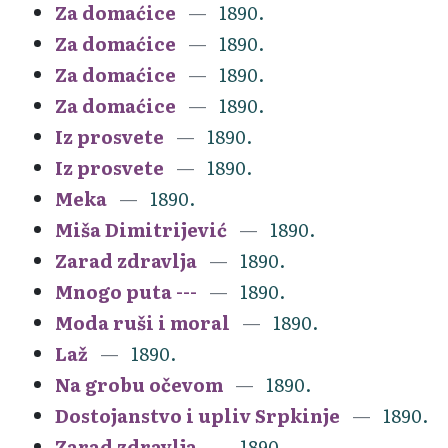
Za domaćice
1890.
Za domaćice
1890.
Za domaćice
1890.
Za domaćice
1890.
Iz prosvete
1890.
Iz prosvete
1890.
Meka
1890.
Miša Dimitrijević
1890.
Zarad zdravlja
1890.
Mnogo puta ---
1890.
Moda ruši i moral
1890.
Laž
1890.
Na grobu očevom
1890.
Dostojanstvo i upliv Srpkinje
1890.
Zarad zdravlja
1890.