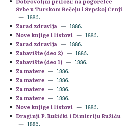
Dobrovoljni prilozi: na pogorelce
Srbe u Turskom Bečeju i Srpskoj Crnji
1886.
Zarad zdravlja
1886.
Nove knjige i listovi
1886.
Zarad zdravlja
1886.
Zabavište (deo 2)
1886.
Zabavište (deo 1)
1886.
Za matere
1886.
Za matere
1886.
Za matere
1886.
Za matere
1886.
Nove knjige i listovi
1886.
Draginji P. Ružićki i Dimitriju Ružiću
1886.