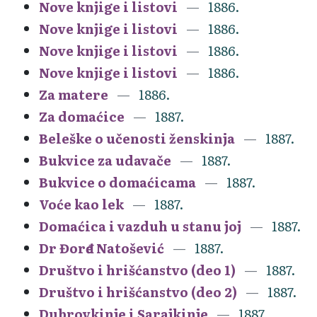
Nove knjige i listovi
1886.
Nove knjige i listovi
1886.
Nove knjige i listovi
1886.
Nove knjige i listovi
1886.
Za matere
1886.
Za domaćice
1887.
Beleške o učenosti ženskinja
1887.
Bukvice za udavače
1887.
Bukvice o domaćicama
1887.
Voće kao lek
1887.
Domaćica i vazduh u stanu joj
1887.
Dr Đorđe Natošević
1887.
Društvo i hrišćanstvo (deo 1)
1887.
Društvo i hrišćanstvo (deo 2)
1887.
Dubrovkinje i Sarajkinje
1887.