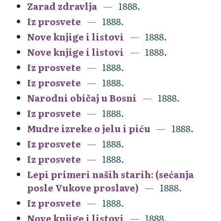
Zarad zdravlja
1888.
Iz prosvete
1888.
Nove knjige i listovi
1888.
Nove knjige i listovi
1888.
Iz prosvete
1888.
Iz prosvete
1888.
Narodni običaj u Bosni
1888.
Iz prosvete
1888.
Mudre izreke o jelu i piću
1888.
Iz prosvete
1888.
Iz prosvete
1888.
Lepi primeri naših starih: (sećanja
posle Vukove proslave)
1888.
Iz prosvete
1888.
Nove knjige i listovi
1888.