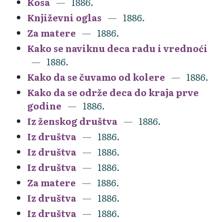
Kosa
1886.
Književni oglas
1886.
Za matere
1886.
Kako se naviknu deca radu i vrednoći
1886.
Kako da se čuvamo od kolere
1886.
Kako da se održe deca do kraja prve
godine
1886.
Iz ženskog društva
1886.
Iz društva
1886.
Iz društva
1886.
Iz društva
1886.
Za matere
1886.
Iz društva
1886.
Iz društva
1886.