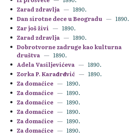
Zarad zdravlja
1890.
Dan sirotne dece u Beogradu
1890.
Zar još živi
1890.
Zarad zdravlja
1890.
Dobrotvorne zadruge kao kulturna
društva
1890.
Adela Vasiljevićeva
1890.
Zorka P. Karađorđević
1890.
Za domaćice
1890.
Za domaćice
1890.
Za domaćice
1890.
Za domaćice
1890.
Za domaćice
1890.
Za domaćice
1890.