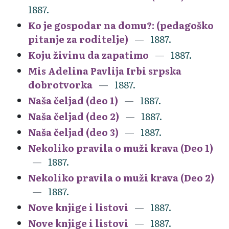
1887.
Ko je gospodar na domu?: (pedagoško
pitanje za roditelje)
1887.
Koju živinu da zapatimo
1887.
Mis Adelina Pavlija Irbi srpska
dobrotvorka
1887.
Naša čeljad (deo 1)
1887.
Naša čeljad (deo 2)
1887.
Naša čeljad (deo 3)
1887.
Nekoliko pravila o muži krava (Deo 1)
1887.
Nekoliko pravila o muži krava (Deo 2)
1887.
Nove knjige i listovi
1887.
Nove knjige i listovi
1887.