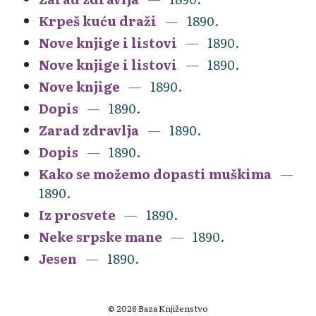
Krpeš kuću draži
1890.
Nove knjige i listovi
1890.
Nove knjige i listovi
1890.
Nove knjige
1890.
Dopis
1890.
Zarad zdravlja
1890.
Dopis
1890.
Kako se možemo dopasti muškima
1890.
Iz prosvete
1890.
Neke srpske mane
1890.
Jesen
1890.
© 2026 Baza Knjiženstvo