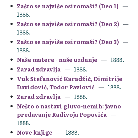
Zašto se najviše osiromaši? (Deo 1)
1888.
Zašto se najviše osiromaši? (Deo 2)
1888.
Zašto se najviše osiromaši? (Deo 3)
1888.
Naše matere - naše uzdanje
1888.
Zarad zdravlja
1888.
Vuk Stefanović Karadžić, Dimitrije
Davidović, Todor Pavlović
1888.
Zarad zdravlja
1888.
Nešto o nastavi gluvo-nemih: javno
predavanje Radivoja Popovića
1888.
Nove knjige
1888.