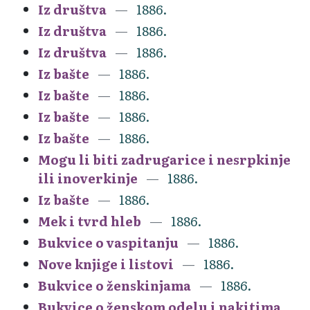
Iz društva
1886.
Iz društva
1886.
Iz društva
1886.
Iz bašte
1886.
Iz bašte
1886.
Iz bašte
1886.
Iz bašte
1886.
Mogu li biti zadrugarice i nesrpkinje
ili inoverkinje
1886.
Iz bašte
1886.
Mek i tvrd hleb
1886.
Bukvice o vaspitanju
1886.
Nove knjige i listovi
1886.
Bukvice o ženskinjama
1886.
Bukvice o ženskom odelu i nakitima