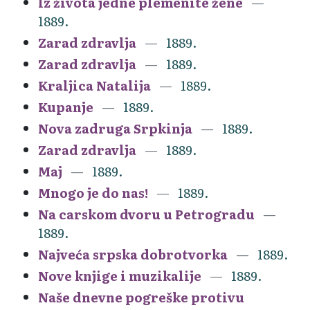
Iz života jedne plemenite žene
1889.
Zarad zdravlja
1889.
Zarad zdravlja
1889.
Kraljica Natalija
1889.
Kupanje
1889.
Nova zadruga Srpkinja
1889.
Zarad zdravlja
1889.
Maj
1889.
Mnogo je do nas!
1889.
Na carskom dvoru u Petrogradu
1889.
Najveća srpska dobrotvorka
1889.
Nove knjige i muzikalije
1889.
Naše dnevne pogreške protivu