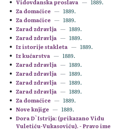
Vidovdanska proslava
1889.
Za domaćice
1889.
Za domaćice
1889.
Zarad zdravlja
1889.
Zarad zdravlja
1889.
Iz istorije stakleta
1889.
Iz kućarstva
1889.
Zarad zdravlja
1889.
Zarad zdravlja
1889.
Zarad zdravlja
1889.
Zarad zdravlja
1889.
Za domaćice
1889.
Nove knjige
1889.
Dora D`Istrija: (prikazano Vidu
Vuletiću-Vukasoviću). - Pravo ime