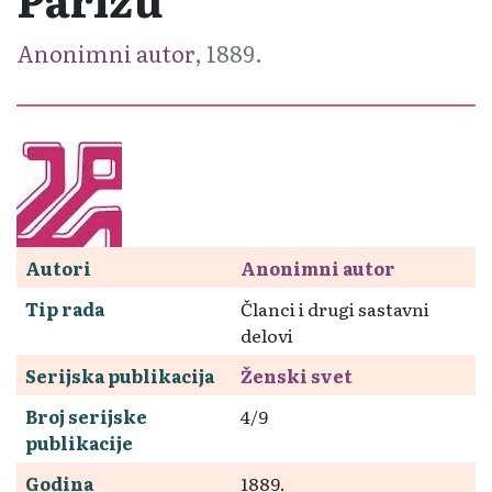
Anonimni autor
, 1889.
Autori
Anonimni autor
Tip rada
Članci i drugi sastavni
delovi
Serijska publikacija
Ženski svet
Broj serijske
4/9
publikacije
Godina
1889.