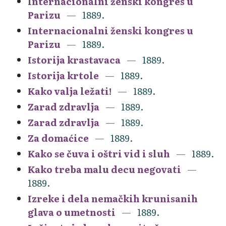
Internacionalni ženski kongres u
Parizu
1889.
Internacionalni ženski kongres u
Parizu
1889.
Istorija krastavaca
1889.
Istorija krtole
1889.
Kako valja ležati!
1889.
Zarad zdravlja
1889.
Zarad zdravlja
1889.
Za domaćice
1889.
Kako se čuva i oštri vid i sluh
1889.
Kako treba malu decu negovati
1889.
Izreke i dela nemačkih krunisanih
glava o umetnosti
1889.