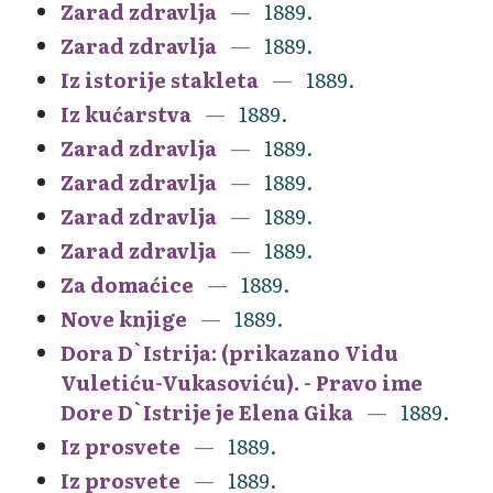
Zarad zdravlja
1889.
Zarad zdravlja
1889.
Iz istorije stakleta
1889.
Iz kućarstva
1889.
Zarad zdravlja
1889.
Zarad zdravlja
1889.
Zarad zdravlja
1889.
Zarad zdravlja
1889.
Za domaćice
1889.
Nove knjige
1889.
Dora D`Istrija: (prikazano Vidu
Vuletiću-Vukasoviću). - Pravo ime
Dore D`Istrije je Elena Gika
1889.
Iz prosvete
1889.
Iz prosvete
1889.