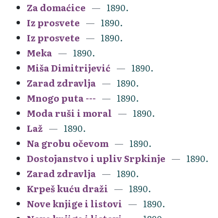
Za domaćice
1890.
Iz prosvete
1890.
Iz prosvete
1890.
Meka
1890.
Miša Dimitrijević
1890.
Zarad zdravlja
1890.
Mnogo puta ---
1890.
Moda ruši i moral
1890.
Laž
1890.
Na grobu očevom
1890.
Dostojanstvo i upliv Srpkinje
1890.
Zarad zdravlja
1890.
Krpeš kuću draži
1890.
Nove knjige i listovi
1890.