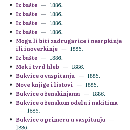
Iz bašte
1886.
Iz bašte
1886.
Iz bašte
1886.
Iz bašte
1886.
Mogu li biti zadrugarice i nesrpkinje
ili inoverkinje
1886.
Iz bašte
1886.
Mek i tvrd hleb
1886.
Bukvice o vaspitanju
1886.
Nove knjige i listovi
1886.
Bukvice o ženskinjama
1886.
Bukvice o ženskom odelu i nakitima
1886.
Bukvice o primeru u vaspitanju
1886.