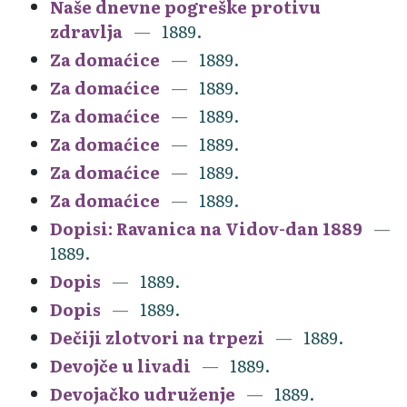
Naše dnevne pogreške protivu
zdravlja
1889.
Za domaćice
1889.
Za domaćice
1889.
Za domaćice
1889.
Za domaćice
1889.
Za domaćice
1889.
Za domaćice
1889.
Dopisi: Ravanica na Vidov-dan 1889
1889.
Dopis
1889.
Dopis
1889.
Dečiji zlotvori na trpezi
1889.
Devojče u livadi
1889.
Devojačko udruženje
1889.