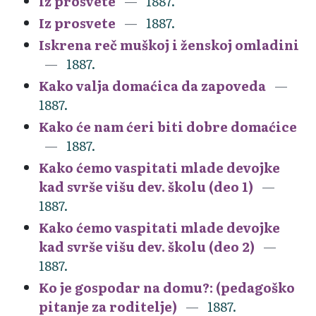
Iz prosvete
1887.
Iz prosvete
1887.
Iskrena reč muškoj i ženskoj omladini
1887.
Kako valja domaćica da zapoveda
1887.
Kako će nam ćeri biti dobre domaćice
1887.
Kako ćemo vaspitati mlade devojke
kad svrše višu dev. školu (deo 1)
1887.
Kako ćemo vaspitati mlade devojke
kad svrše višu dev. školu (deo 2)
1887.
Ko je gospodar na domu?: (pedagoško
pitanje za roditelje)
1887.