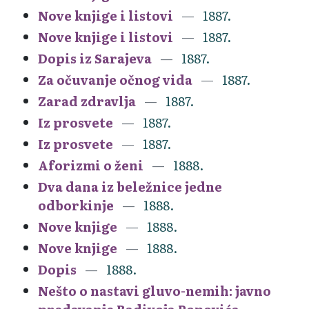
Nove knjige i listovi
1887.
Nove knjige i listovi
1887.
Dopis iz Sarajeva
1887.
Za očuvanje očnog vida
1887.
Zarad zdravlja
1887.
Iz prosvete
1887.
Iz prosvete
1887.
Aforizmi o ženi
1888.
Dva dana iz beležnice jedne
odborkinje
1888.
Nove knjige
1888.
Nove knjige
1888.
Dopis
1888.
Nešto o nastavi gluvo-nemih: javno