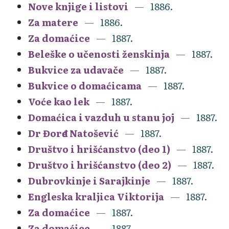
Nove knjige i listovi
1886.
Za matere
1886.
Za domaćice
1887.
Beleške o učenosti ženskinja
1887.
Bukvice za udavače
1887.
Bukvice o domaćicama
1887.
Voće kao lek
1887.
Domaćica i vazduh u stanu joj
1887.
Dr Đorđe Natošević
1887.
Društvo i hrišćanstvo (deo 1)
1887.
Društvo i hrišćanstvo (deo 2)
1887.
Dubrovkinje i Sarajkinje
1887.
Engleska kraljica Viktorija
1887.
Za domaćice
1887.
Za domaćice
1887.