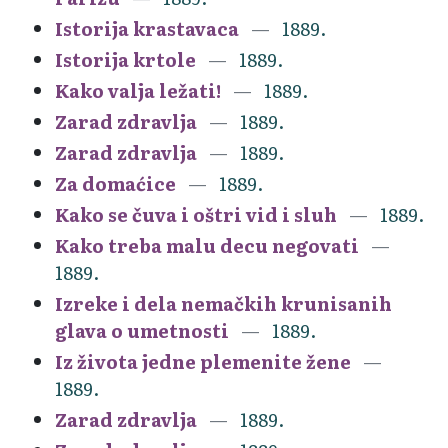
Istorija krastavaca
1889.
Istorija krtole
1889.
Kako valja ležati!
1889.
Zarad zdravlja
1889.
Zarad zdravlja
1889.
Za domaćice
1889.
Kako se čuva i oštri vid i sluh
1889.
Kako treba malu decu negovati
1889.
Izreke i dela nemačkih krunisanih
glava o umetnosti
1889.
Iz života jedne plemenite žene
1889.
Zarad zdravlja
1889.