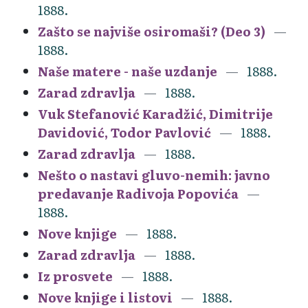
1888.
Zašto se najviše osiromaši? (Deo 3)
1888.
Naše matere - naše uzdanje
1888.
Zarad zdravlja
1888.
Vuk Stefanović Karadžić, Dimitrije
Davidović, Todor Pavlović
1888.
Zarad zdravlja
1888.
Nešto o nastavi gluvo-nemih: javno
predavanje Radivoja Popovića
1888.
Nove knjige
1888.
Zarad zdravlja
1888.
Iz prosvete
1888.
Nove knjige i listovi
1888.