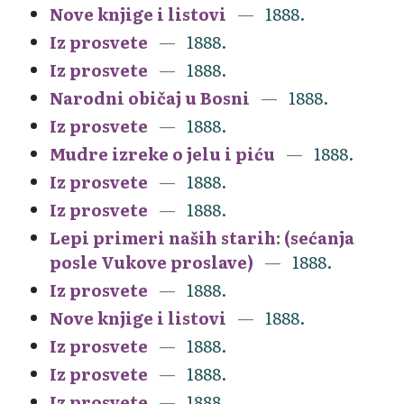
Nove knjige i listovi
1888.
Iz prosvete
1888.
Iz prosvete
1888.
Narodni običaj u Bosni
1888.
Iz prosvete
1888.
Mudre izreke o jelu i piću
1888.
Iz prosvete
1888.
Iz prosvete
1888.
Lepi primeri naših starih: (sećanja
posle Vukove proslave)
1888.
Iz prosvete
1888.
Nove knjige i listovi
1888.
Iz prosvete
1888.
Iz prosvete
1888.
Iz prosvete
1888.