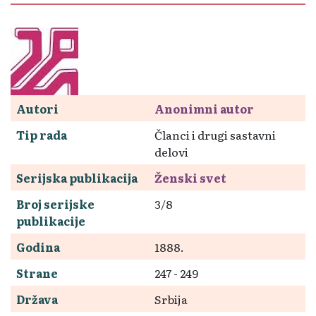
Autori
Anonimni autor
Tip rada
Članci i drugi sastavni
delovi
Serijska publikacija
Ženski svet
Broj serijske
3/8
publikacije
Godina
1888.
Strane
247 - 249
Država
Srbija