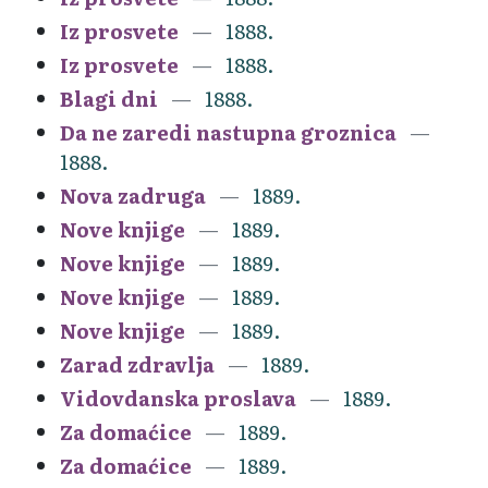
Iz prosvete
1888.
Iz prosvete
1888.
Blagi dni
1888.
Da ne zaredi nastupna groznica
1888.
Nova zadruga
1889.
Nove knjige
1889.
Nove knjige
1889.
Nove knjige
1889.
Nove knjige
1889.
Zarad zdravlja
1889.
Vidovdanska proslava
1889.
Za domaćice
1889.
Za domaćice
1889.