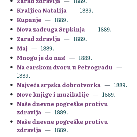
Zarad zdravlja
1889.
Kraljica Natalija
1889.
Kupanje
1889.
Nova zadruga Srpkinja
1889.
Zarad zdravlja
1889.
Maj
1889.
Mnogo je do nas!
1889.
Na carskom dvoru u Petrogradu
1889.
Najveća srpska dobrotvorka
1889.
Nove knjige i muzikalije
1889.
Naše dnevne pogreške protivu
zdravlja
1889.
Naše dnevne pogreške protivu
zdravlja
1889.