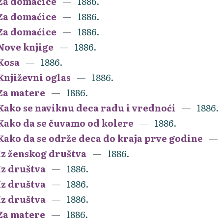
Za domaćice
1886.
Za domaćice
1886.
Za domaćice
1886.
Nove knjige
1886.
Kosa
1886.
Književni oglas
1886.
Za matere
1886.
Kako se naviknu deca radu i vrednoći
1886.
Kako da se čuvamo od kolere
1886.
Kako da se održe deca do kraja prve godine
Iz ženskog društva
1886.
Iz društva
1886.
Iz društva
1886.
Iz društva
1886.
Za matere
1886.