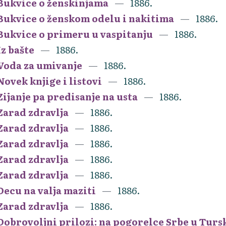
Bukvice o ženskinjama
1886.
Bukvice o ženskom odelu i nakitima
1886.
Bukvice o primeru u vaspitanju
1886.
Iz bašte
1886.
Voda za umivanje
1886.
Novek knjige i listovi
1886.
Zijanje pa predisanje na usta
1886.
Zarad zdravlja
1886.
Zarad zdravlja
1886.
Zarad zdravlja
1886.
Zarad zdravlja
1886.
Zarad zdravlja
1886.
Decu na valja maziti
1886.
Zarad zdravlja
1886.
Dobrovoljni prilozi: na pogorelce Srbe u Turs