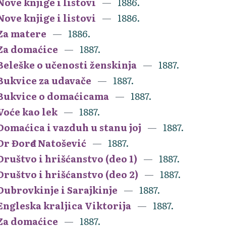
Nove knjige i listovi
1886.
Nove knjige i listovi
1886.
Za matere
1886.
Za domaćice
1887.
Beleške o učenosti ženskinja
1887.
Bukvice za udavače
1887.
Bukvice o domaćicama
1887.
Voće kao lek
1887.
Domaćica i vazduh u stanu joj
1887.
Dr Đorđe Natošević
1887.
Društvo i hrišćanstvo (deo 1)
1887.
Društvo i hrišćanstvo (deo 2)
1887.
Dubrovkinje i Sarajkinje
1887.
Engleska kraljica Viktorija
1887.
Za domaćice
1887.