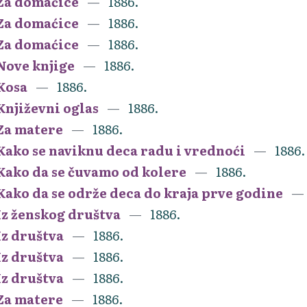
Za domaćice
1886.
Za domaćice
1886.
Za domaćice
1886.
Nove knjige
1886.
Kosa
1886.
Književni oglas
1886.
Za matere
1886.
Kako se naviknu deca radu i vrednoći
1886.
Kako da se čuvamo od kolere
1886.
Kako da se održe deca do kraja prve godine
Iz ženskog društva
1886.
Iz društva
1886.
Iz društva
1886.
Iz društva
1886.
Za matere
1886.