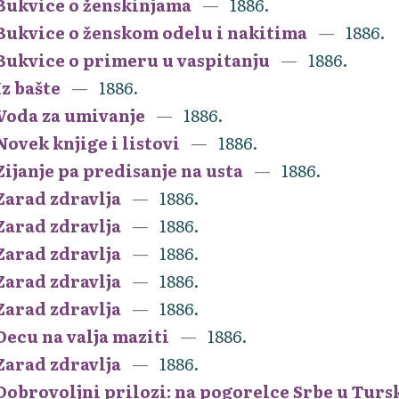
Bukvice o ženskinjama
1886.
Bukvice o ženskom odelu i nakitima
1886.
Bukvice o primeru u vaspitanju
1886.
Iz bašte
1886.
Voda za umivanje
1886.
Novek knjige i listovi
1886.
Zijanje pa predisanje na usta
1886.
Zarad zdravlja
1886.
Zarad zdravlja
1886.
Zarad zdravlja
1886.
Zarad zdravlja
1886.
Zarad zdravlja
1886.
Decu na valja maziti
1886.
Zarad zdravlja
1886.
Dobrovoljni prilozi: na pogorelce Srbe u Turs