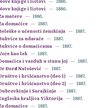
Nove knjige i listovi
1886.
Nove knjige i listovi
1886.
Za matere
1886.
Za domaćice
1887.
Beleške o učenosti ženskinja
1887.
Bukvice za udavače
1887.
Bukvice o domaćicama
1887.
Voće kao lek
1887.
Domaćica i vazduh u stanu joj
1887.
Dr Đorđe Natošević
1887.
Društvo i hrišćanstvo (deo 1)
1887.
Društvo i hrišćanstvo (deo 2)
1887.
Dubrovkinje i Sarajkinje
1887.
Engleska kraljica Viktorija
1887.
Za domaćice
1887.