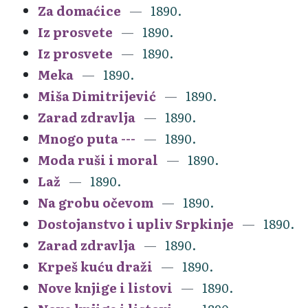
Za domaćice
1890.
Iz prosvete
1890.
Iz prosvete
1890.
Meka
1890.
Miša Dimitrijević
1890.
Zarad zdravlja
1890.
Mnogo puta ---
1890.
Moda ruši i moral
1890.
Laž
1890.
Na grobu očevom
1890.
Dostojanstvo i upliv Srpkinje
1890.
Zarad zdravlja
1890.
Krpeš kuću draži
1890.
Nove knjige i listovi
1890.