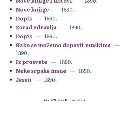
Nove knjige i listovi
1890.
Nove knjige
1890.
Dopis
1890.
Zarad zdravlja
1890.
Dopis
1890.
Kako se možemo dopasti muškima
1890.
Iz prosvete
1890.
Neke srpske mane
1890.
Jesen
1890.
© 2026 Baza Knjiženstvo