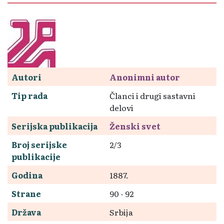
Autori
Anonimni autor
Tip rada
Članci i drugi sastavni
delovi
Serijska publikacija
Ženski svet
Broj serijske
2/3
publikacije
Godina
1887.
Strane
90 - 92
Država
Srbija