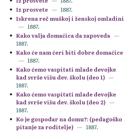
Iz prosvete
1887.
Iz prosvete
1887.
Iskrena reč muškoj i ženskoj omladini
1887.
Kako valja domaćica da zapoveda
1887.
Kako će nam ćeri biti dobre domaćice
1887.
Kako ćemo vaspitati mlade devojke
kad svrše višu dev. školu (deo 1)
1887.
Kako ćemo vaspitati mlade devojke
kad svrše višu dev. školu (deo 2)
1887.
Ko je gospodar na domu?: (pedagoško
pitanje za roditelje)
1887.