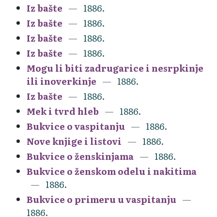
Iz bašte
1886.
Iz bašte
1886.
Iz bašte
1886.
Iz bašte
1886.
Mogu li biti zadrugarice i nesrpkinje
ili inoverkinje
1886.
Iz bašte
1886.
Mek i tvrd hleb
1886.
Bukvice o vaspitanju
1886.
Nove knjige i listovi
1886.
Bukvice o ženskinjama
1886.
Bukvice o ženskom odelu i nakitima
1886.
Bukvice o primeru u vaspitanju
1886.