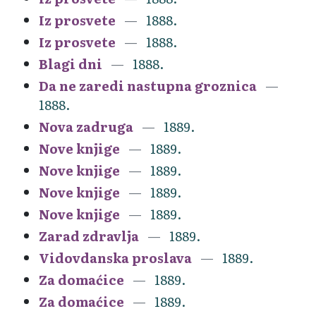
Iz prosvete
1888.
Iz prosvete
1888.
Blagi dni
1888.
Da ne zaredi nastupna groznica
1888.
Nova zadruga
1889.
Nove knjige
1889.
Nove knjige
1889.
Nove knjige
1889.
Nove knjige
1889.
Zarad zdravlja
1889.
Vidovdanska proslava
1889.
Za domaćice
1889.
Za domaćice
1889.