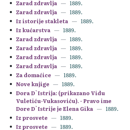
Zarad zdravlja
1889.
Zarad zdravlja
1889.
Iz istorije stakleta
1889.
Iz kućarstva
1889.
Zarad zdravlja
1889.
Zarad zdravlja
1889.
Zarad zdravlja
1889.
Zarad zdravlja
1889.
Za domaćice
1889.
Nove knjige
1889.
Dora D`Istrija: (prikazano Vidu
Vuletiću-Vukasoviću). - Pravo ime
Dore D`Istrije je Elena Gika
1889.
Iz prosvete
1889.
Iz prosvete
1889.