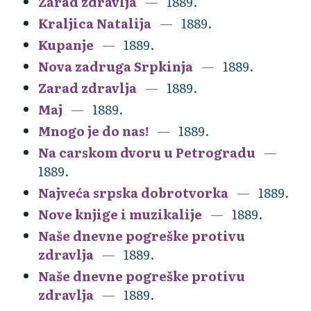
Zarad zdravlja
1889.
Kraljica Natalija
1889.
Kupanje
1889.
Nova zadruga Srpkinja
1889.
Zarad zdravlja
1889.
Maj
1889.
Mnogo je do nas!
1889.
Na carskom dvoru u Petrogradu
1889.
Najveća srpska dobrotvorka
1889.
Nove knjige i muzikalije
1889.
Naše dnevne pogreške protivu
zdravlja
1889.
Naše dnevne pogreške protivu
zdravlja
1889.