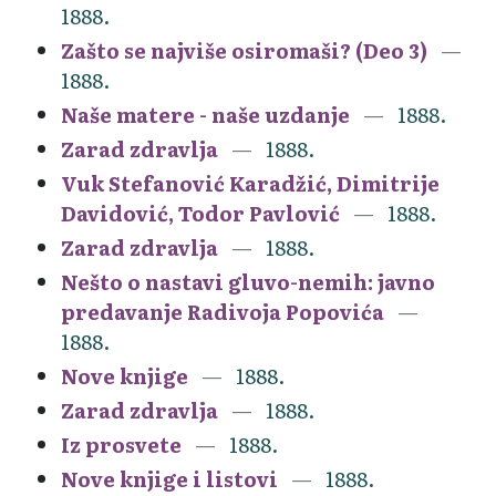
1888.
Zašto se najviše osiromaši? (Deo 3)
1888.
Naše matere - naše uzdanje
1888.
Zarad zdravlja
1888.
Vuk Stefanović Karadžić, Dimitrije
Davidović, Todor Pavlović
1888.
Zarad zdravlja
1888.
Nešto o nastavi gluvo-nemih: javno
predavanje Radivoja Popovića
1888.
Nove knjige
1888.
Zarad zdravlja
1888.
Iz prosvete
1888.
Nove knjige i listovi
1888.