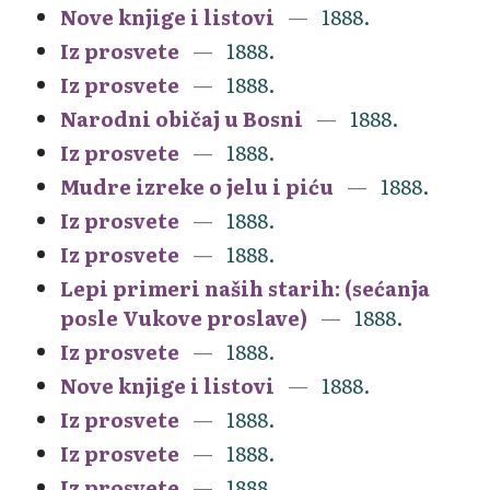
Nove knjige i listovi
1888.
Iz prosvete
1888.
Iz prosvete
1888.
Narodni običaj u Bosni
1888.
Iz prosvete
1888.
Mudre izreke o jelu i piću
1888.
Iz prosvete
1888.
Iz prosvete
1888.
Lepi primeri naših starih: (sećanja
posle Vukove proslave)
1888.
Iz prosvete
1888.
Nove knjige i listovi
1888.
Iz prosvete
1888.
Iz prosvete
1888.
Iz prosvete
1888.