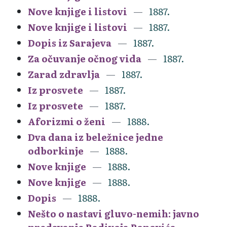
Nove knjige i listovi
1887.
Nove knjige i listovi
1887.
Dopis iz Sarajeva
1887.
Za očuvanje očnog vida
1887.
Zarad zdravlja
1887.
Iz prosvete
1887.
Iz prosvete
1887.
Aforizmi o ženi
1888.
Dva dana iz beležnice jedne
odborkinje
1888.
Nove knjige
1888.
Nove knjige
1888.
Dopis
1888.
Nešto o nastavi gluvo-nemih: javno