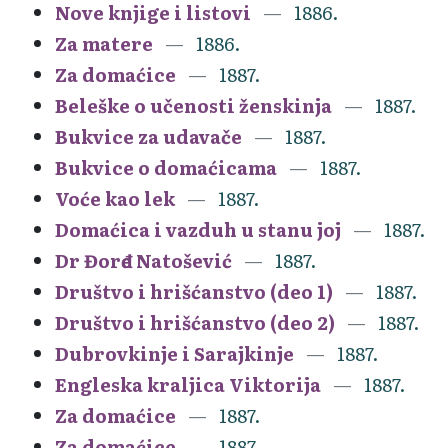
Nove knjige i listovi
1886.
Za matere
1886.
Za domaćice
1887.
Beleške o učenosti ženskinja
1887.
Bukvice za udavače
1887.
Bukvice o domaćicama
1887.
Voće kao lek
1887.
Domaćica i vazduh u stanu joj
1887.
Dr Đorđe Natošević
1887.
Društvo i hrišćanstvo (deo 1)
1887.
Društvo i hrišćanstvo (deo 2)
1887.
Dubrovkinje i Sarajkinje
1887.
Engleska kraljica Viktorija
1887.
Za domaćice
1887.
Za domaćice
1887.