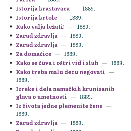
Istorija krastavaca
1889.
Istorija krtole
1889.
Kako valja ležati!
1889.
Zarad zdravlja
1889.
Zarad zdravlja
1889.
Za domaćice
1889.
Kako se čuva i oštri vid i sluh
1889.
Kako treba malu decu negovati
1889.
Izreke i dela nemačkih krunisanih
glava o umetnosti
1889.
Iz života jedne plemenite žene
1889.
Zarad zdravlja
1889.