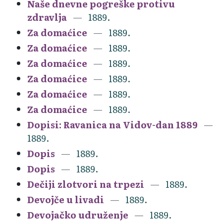
Naše dnevne pogreške protivu
zdravlja
1889.
Za domaćice
1889.
Za domaćice
1889.
Za domaćice
1889.
Za domaćice
1889.
Za domaćice
1889.
Za domaćice
1889.
Dopisi: Ravanica na Vidov-dan 1889
1889.
Dopis
1889.
Dopis
1889.
Dečiji zlotvori na trpezi
1889.
Devojče u livadi
1889.
Devojačko udruženje
1889.