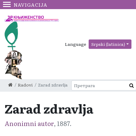
NAVIGACIJA
Language
Srpski (latinica)
Radovi
Zarad zdravlja
Zarad zdravlja
Anonimni autor
, 1887.