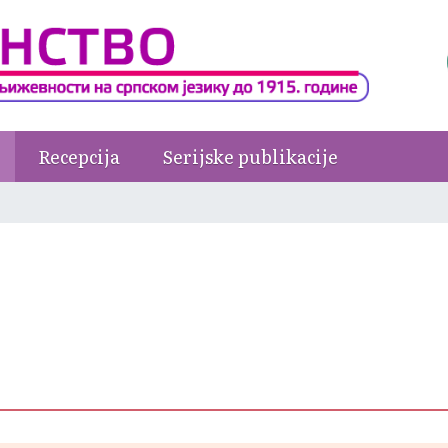
Recepcija
Serijske publikacije
e