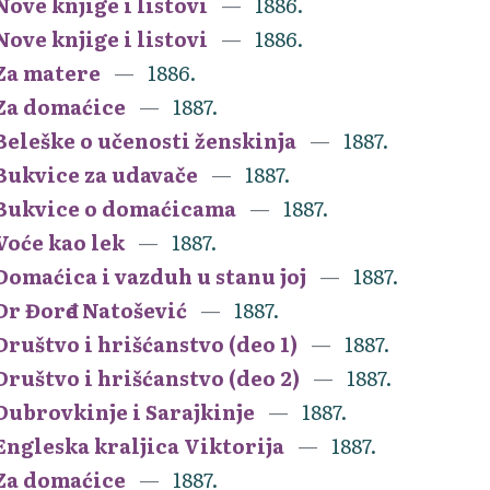
Nove knjige i listovi
1886.
Nove knjige i listovi
1886.
Za matere
1886.
Za domaćice
1887.
Beleške o učenosti ženskinja
1887.
Bukvice za udavače
1887.
Bukvice o domaćicama
1887.
Voće kao lek
1887.
Domaćica i vazduh u stanu joj
1887.
Dr Đorđe Natošević
1887.
Društvo i hrišćanstvo (deo 1)
1887.
Društvo i hrišćanstvo (deo 2)
1887.
Dubrovkinje i Sarajkinje
1887.
Engleska kraljica Viktorija
1887.
Za domaćice
1887.