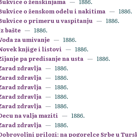
Bukvice o ženskinjama
1886.
Bukvice o ženskom odelu i nakitima
1886.
Bukvice o primeru u vaspitanju
1886.
Iz bašte
1886.
Voda za umivanje
1886.
Novek knjige i listovi
1886.
Zijanje pa predisanje na usta
1886.
Zarad zdravlja
1886.
Zarad zdravlja
1886.
Zarad zdravlja
1886.
Zarad zdravlja
1886.
Zarad zdravlja
1886.
Decu na valja maziti
1886.
Zarad zdravlja
1886.
Dobrovoljni prilozi: na pogorelce Srbe u Turs