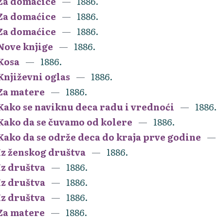
Za domaćice
1886.
Za domaćice
1886.
Za domaćice
1886.
Nove knjige
1886.
Kosa
1886.
Književni oglas
1886.
Za matere
1886.
Kako se naviknu deca radu i vrednoći
1886.
Kako da se čuvamo od kolere
1886.
Kako da se održe deca do kraja prve godine
Iz ženskog društva
1886.
Iz društva
1886.
Iz društva
1886.
Iz društva
1886.
Za matere
1886.