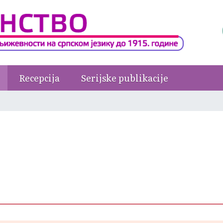
Recepcija
Serijske publikacije
e