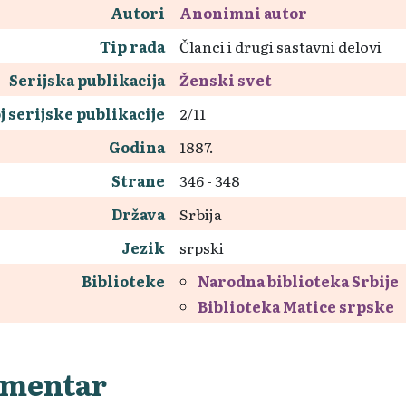
Autori
Anonimni autor
Tip rada
Članci i drugi sastavni delovi
Serijska publikacija
Ženski svet
j serijske publikacije
2/11
Godina
1887.
Strane
346 - 348
Država
Srbija
Jezik
srpski
Biblioteke
Narodna biblioteka Srbije
Biblioteka Matice srpske
mentar