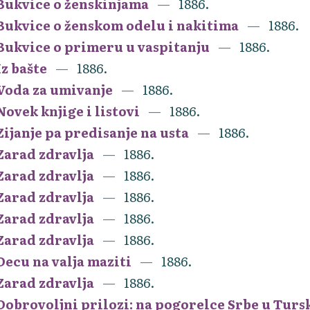
Bukvice o ženskinjama
1886.
Bukvice o ženskom odelu i nakitima
1886.
Bukvice o primeru u vaspitanju
1886.
Iz bašte
1886.
Voda za umivanje
1886.
Novek knjige i listovi
1886.
Zijanje pa predisanje na usta
1886.
Zarad zdravlja
1886.
Zarad zdravlja
1886.
Zarad zdravlja
1886.
Zarad zdravlja
1886.
Zarad zdravlja
1886.
Decu na valja maziti
1886.
Zarad zdravlja
1886.
Dobrovoljni prilozi: na pogorelce Srbe u Turs