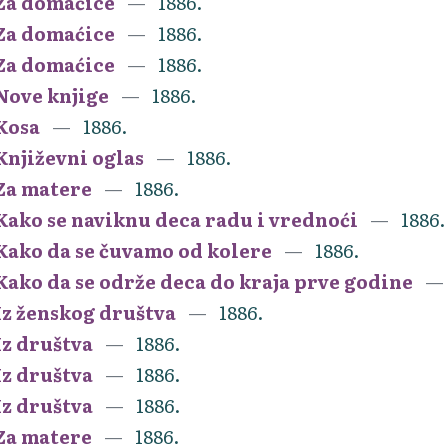
Za domaćice
1886.
Za domaćice
1886.
Za domaćice
1886.
Nove knjige
1886.
Kosa
1886.
Književni oglas
1886.
Za matere
1886.
Kako se naviknu deca radu i vrednoći
1886.
Kako da se čuvamo od kolere
1886.
Kako da se održe deca do kraja prve godine
Iz ženskog društva
1886.
Iz društva
1886.
Iz društva
1886.
Iz društva
1886.
Za matere
1886.