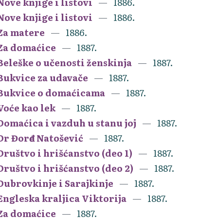
Nove knjige i listovi
1886.
Nove knjige i listovi
1886.
Za matere
1886.
Za domaćice
1887.
Beleške o učenosti ženskinja
1887.
Bukvice za udavače
1887.
Bukvice o domaćicama
1887.
Voće kao lek
1887.
Domaćica i vazduh u stanu joj
1887.
Dr Đorđe Natošević
1887.
Društvo i hrišćanstvo (deo 1)
1887.
Društvo i hrišćanstvo (deo 2)
1887.
Dubrovkinje i Sarajkinje
1887.
Engleska kraljica Viktorija
1887.
Za domaćice
1887.