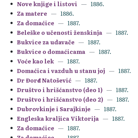
Nove knjige i listovi
1886.
Za matere
1886.
Za domaćice
1887.
Beleške o učenosti ženskinja
1887.
Bukvice za udavače
1887.
Bukvice o domaćicama
1887.
Voće kao lek
1887.
Domaćica i vazduh u stanu joj
1887.
Dr Đorđe Natošević
1887.
Društvo i hrišćanstvo (deo 1)
1887.
Društvo i hrišćanstvo (deo 2)
1887.
Dubrovkinje i Sarajkinje
1887.
Engleska kraljica Viktorija
1887.
Za domaćice
1887.
Za domaćice
1887.