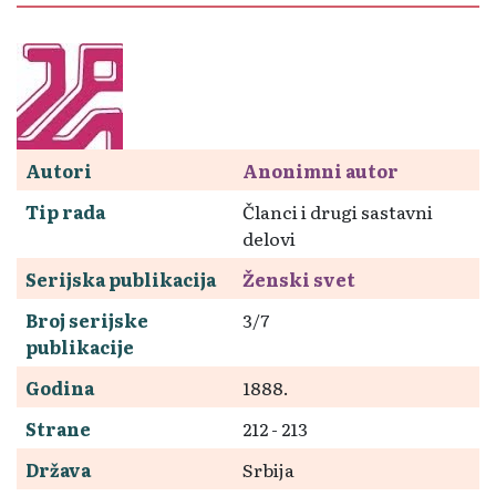
Autori
Anonimni autor
Tip rada
Članci i drugi sastavni
delovi
Serijska publikacija
Ženski svet
Broj serijske
3/7
publikacije
Godina
1888.
Strane
212 - 213
Država
Srbija