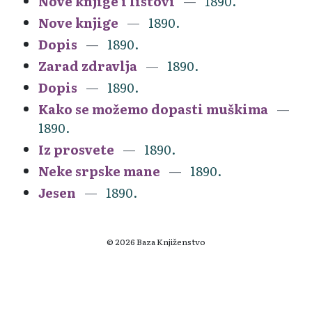
Nove knjige i listovi
1890.
Nove knjige
1890.
Dopis
1890.
Zarad zdravlja
1890.
Dopis
1890.
Kako se možemo dopasti muškima
1890.
Iz prosvete
1890.
Neke srpske mane
1890.
Jesen
1890.
© 2026 Baza Knjiženstvo