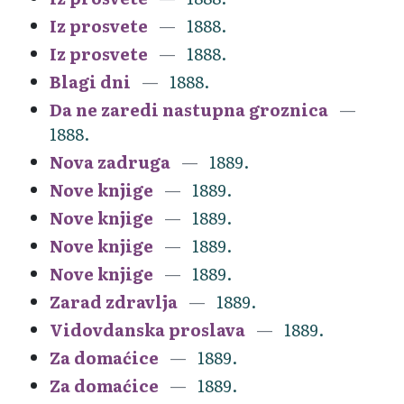
Iz prosvete
1888.
Iz prosvete
1888.
Blagi dni
1888.
Da ne zaredi nastupna groznica
1888.
Nova zadruga
1889.
Nove knjige
1889.
Nove knjige
1889.
Nove knjige
1889.
Nove knjige
1889.
Zarad zdravlja
1889.
Vidovdanska proslava
1889.
Za domaćice
1889.
Za domaćice
1889.