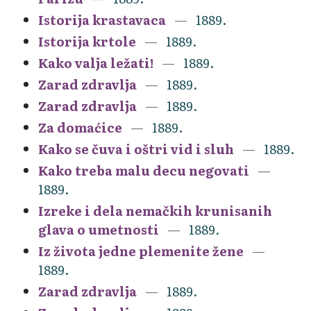
Istorija krastavaca
1889.
Istorija krtole
1889.
Kako valja ležati!
1889.
Zarad zdravlja
1889.
Zarad zdravlja
1889.
Za domaćice
1889.
Kako se čuva i oštri vid i sluh
1889.
Kako treba malu decu negovati
1889.
Izreke i dela nemačkih krunisanih
glava o umetnosti
1889.
Iz života jedne plemenite žene
1889.
Zarad zdravlja
1889.