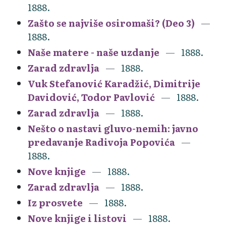
1888.
Zašto se najviše osiromaši? (Deo 3)
1888.
Naše matere - naše uzdanje
1888.
Zarad zdravlja
1888.
Vuk Stefanović Karadžić, Dimitrije
Davidović, Todor Pavlović
1888.
Zarad zdravlja
1888.
Nešto o nastavi gluvo-nemih: javno
predavanje Radivoja Popovića
1888.
Nove knjige
1888.
Zarad zdravlja
1888.
Iz prosvete
1888.
Nove knjige i listovi
1888.