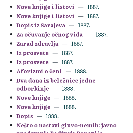
Nove knjige i listovi
1887.
Nove knjige i listovi
1887.
Dopis iz Sarajeva
1887.
Za očuvanje očnog vida
1887.
Zarad zdravlja
1887.
Iz prosvete
1887.
Iz prosvete
1887.
Aforizmi o ženi
1888.
Dva dana iz beležnice jedne
odborkinje
1888.
Nove knjige
1888.
Nove knjige
1888.
Dopis
1888.
Nešto o nastavi gluvo-nemih: javno