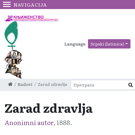
NAVIGACIJA
Language
Srpski (latinica)
Radovi
Zarad zdravlja
Zarad zdravlja
Anonimni autor
, 1888.