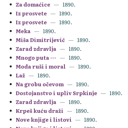
Za domaćice
1890.
Iz prosvete
1890.
Iz prosvete
1890.
Meka
1890.
Miša Dimitrijević
1890.
Zarad zdravlja
1890.
Mnogo puta ---
1890.
Moda ruši i moral
1890.
Laž
1890.
Na grobu očevom
1890.
Dostojanstvo i upliv Srpkinje
1890.
Zarad zdravlja
1890.
Krpeš kuću draži
1890.
Nove knjige i listovi
1890.