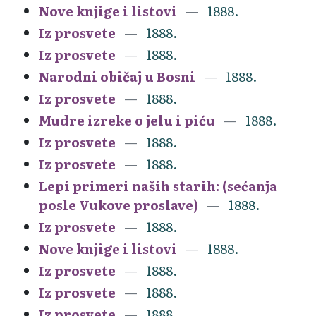
Nove knjige i listovi
1888.
Iz prosvete
1888.
Iz prosvete
1888.
Narodni običaj u Bosni
1888.
Iz prosvete
1888.
Mudre izreke o jelu i piću
1888.
Iz prosvete
1888.
Iz prosvete
1888.
Lepi primeri naših starih: (sećanja
posle Vukove proslave)
1888.
Iz prosvete
1888.
Nove knjige i listovi
1888.
Iz prosvete
1888.
Iz prosvete
1888.
Iz prosvete
1888.