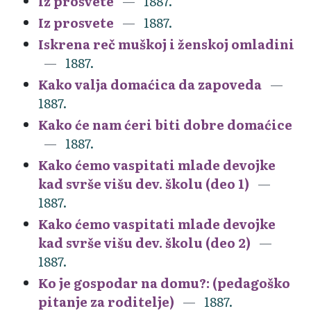
Iz prosvete
1887.
Iz prosvete
1887.
Iskrena reč muškoj i ženskoj omladini
1887.
Kako valja domaćica da zapoveda
1887.
Kako će nam ćeri biti dobre domaćice
1887.
Kako ćemo vaspitati mlade devojke
kad svrše višu dev. školu (deo 1)
1887.
Kako ćemo vaspitati mlade devojke
kad svrše višu dev. školu (deo 2)
1887.
Ko je gospodar na domu?: (pedagoško
pitanje za roditelje)
1887.