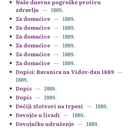
Naše dnevne pogreške protivu
zdravlja
1889.
Za domaćice
1889.
Za domaćice
1889.
Za domaćice
1889.
Za domaćice
1889.
Za domaćice
1889.
Za domaćice
1889.
Dopisi: Ravanica na Vidov-dan 1889
1889.
Dopis
1889.
Dopis
1889.
Dečiji zlotvori na trpezi
1889.
Devojče u livadi
1889.
Devojačko udruženje
1889.