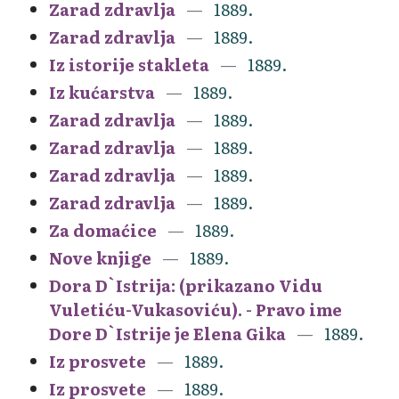
Zarad zdravlja
1889.
Zarad zdravlja
1889.
Iz istorije stakleta
1889.
Iz kućarstva
1889.
Zarad zdravlja
1889.
Zarad zdravlja
1889.
Zarad zdravlja
1889.
Zarad zdravlja
1889.
Za domaćice
1889.
Nove knjige
1889.
Dora D`Istrija: (prikazano Vidu
Vuletiću-Vukasoviću). - Pravo ime
Dore D`Istrije je Elena Gika
1889.
Iz prosvete
1889.
Iz prosvete
1889.