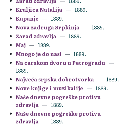
Zarad zdravlja
1889.
Kraljica Natalija
1889.
Kupanje
1889.
Nova zadruga Srpkinja
1889.
Zarad zdravlja
1889.
Maj
1889.
Mnogo je do nas!
1889.
Na carskom dvoru u Petrogradu
1889.
Najveća srpska dobrotvorka
1889.
Nove knjige i muzikalije
1889.
Naše dnevne pogreške protivu
zdravlja
1889.
Naše dnevne pogreške protivu
zdravlja
1889.