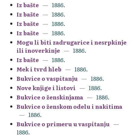
Iz bašte
1886.
Iz bašte
1886.
Iz bašte
1886.
Iz bašte
1886.
Mogu li biti zadrugarice i nesrpkinje
ili inoverkinje
1886.
Iz bašte
1886.
Mek i tvrd hleb
1886.
Bukvice o vaspitanju
1886.
Nove knjige i listovi
1886.
Bukvice o ženskinjama
1886.
Bukvice o ženskom odelu i nakitima
1886.
Bukvice o primeru u vaspitanju
1886.