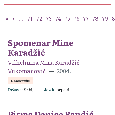
«
‹
...
71
72
73
74
75
76
77
78
79
8
Spomenar Mine
Karadžić
Vilhelmina Mina Karadžić
Vukomanović
2004.
Monografije
Država
Srbija
Jezik
srpski
Pisma Danice Bandić