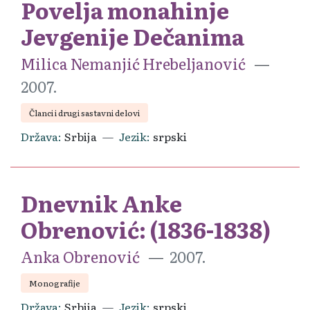
Povelja monahinje
Jevgenije Dečanima
Milica Nemanjić Hrebeljanović
2007.
Članci i drugi sastavni delovi
Država
Srbija
Jezik
srpski
Dnevnik Anke
Obrenović: (1836-1838)
Anka Obrenović
2007.
Monografije
Država
Srbija
Jezik
srpski