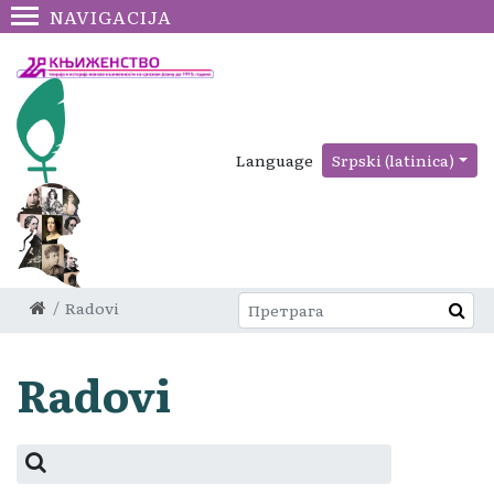
NAVIGACIJA
Language
Srpski (latinica)
Radovi
Radovi