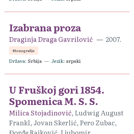
Izabrana proza
Draginja Draga Gavrilović
2007.
Monografije
Država
Srbija
Jezik
srpski
U Fruškoj gori 1854.
Spomenica M. S. S.
Milica Stojadinović
, Ludwig August
Frankl, Jovan Skerlić, Pero Zubac,
Đorđe Rajković, Ljubomir