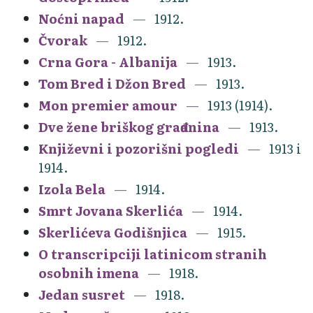
Noćni napad
1912.
Čvorak
1912.
Crna Gora - Albanija
1913.
Tom Bred i Džon Bred
1913.
Mon premier amour
1913 (1914).
Dve žene briškog građanina
1913.
Književni i pozorišni pogledi
1913 i
1914.
Izola Bela
1914.
Smrt Jovana Skerlića
1914.
Skerlićeva Godišnjica
1915.
O transcripciji latinicom stranih
osobnih imena
1918.
Jedan susret
1918.