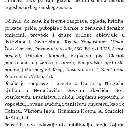
Jugoslovenskog ženskog saveza.
Od 1919. do 1939. književne rasprave, oglede, kritike,
prikaze, priče, putopise i članke o ženama i ženskoj
omladini, prevode i druge priloge objavljuje u
listovima i časopisima:
Revue Yougoslave, Misao,
Ženski pokret, Prosvetni glasnik, SKG, Prilozi, LMS, Strani
pregled, Politika, Javnost, Književni jug. Glasnik
jugoslovenskog ženskog saveza, Beogradske opštinske
novine, Južni pregled, Krug, Naša stvarnost, Život i rad,
Žena danas, Vidici
, itd.
Pisala je rasprave i osvrte o Dositeju, Njegošu,
Ljubomiru Nenadoviću. Jovanu Skerliću, Bori
Stankoviću. Branislavu Nušiću, Bogdanu Popoviću, P.
Popoviću, Jovanu Dučiću, Stanislavu Vinaveru, kao i o
Hajneu, Viktoru Igou, Hermanu Heseu, A. Smedlej,
de Stal, itd.
Priredila je za izdavalje niz publikacija, među kojima