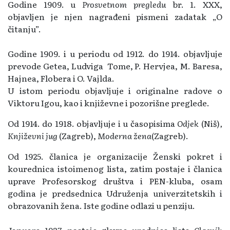
Godine 1909. u
Prosvetnom pregledu
br. 1. XXX,
objavljen je njen nagrađeni pismeni zadatak „O
čitanju”.
Godine 1909. i u periodu od 1912. do 1914. objavljuje
prevode Getea, Ludviga Tome, P. Hervjea, M. Baresa,
Hajnea, Flobera i O. Vajlda.
U istom periodu objavljuje i originalne radove o
Viktoru Igou, kao i književne i pozorišne preglede.
Od 1914. do 1918. objavljuje i u časopisima
Odjek
(Niš)
,
Književni jug
(Zagreb),
Moderna žena
(Zagreb).
Od 1925. članica je organizacije Ženski pokret i
kourednica istoimenog lista, zatim postaje i članica
uprave Profesorskog društva i PEN-kluba, osam
godina je predsednica Udruženja univerzitetskih i
obrazovanih žena. Iste godine odlazi u penziju.
Januara 1937. postaje glavna urednica lista
Glasnik