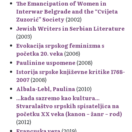
The Emancipation of Women in
Interwar Belgrade and the “Cvijeta
Zuzorić” Society
(2002)
Jewish Writers in Serbian Literature
(2003)
Evokacija srpskog feminizma s
početka 20. veka
(2006)
Paulinine uspomene
(2008)
Istorija srpske književne kritike 1768-
2007
(2008)
Albala-Lebl, Paulina
(2010)
...kada sazremo kao kultura...
Stvaralaštvo srpskih spisateljica na
početku XX veka (kanon – žanr – rod)
(2012)
Francuska veza
(2019)