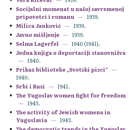
Socijalni momenat u našoj savremenoj
pripovetci i romanu
1939.
Milica Janković
1939.
Javno mišljenje
1939.
Selma Lagerfel
1940 (1941).
Jedna knjiga o deportaciji stanovnišva
1940.
Prikaz biblioteke „Svetski pisci“
1940.
Srbi i Rusi
1941.
The Yugoslav women fight for freedom
1943.
The activity of Jewish womena in
Yugoslavia
1943.
The democratic trends in the Yugoslav