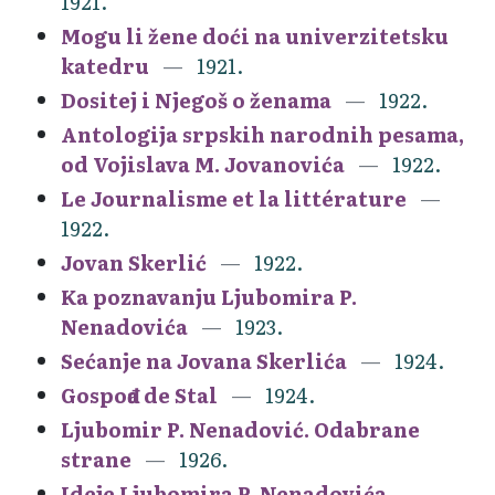
1921.
Mogu li žene doći na univerzitetsku
katedru
1921.
Dositej i Njegoš o ženama
1922.
Antologija srpskih narodnih pesama,
od Vojislava M. Jovanovića
1922.
Le Journalisme et la littérature
1922.
Jovan Skerlić
1922.
Ka poznavanju Ljubomira P.
Nenadovića
1923.
Sećanje na Jovana Skerlića
1924.
Gospođa de Stal
1924.
Ljubomir P. Nenadović. Odabrane
strane
1926.
Ideje Ljubomira P. Nenadovića