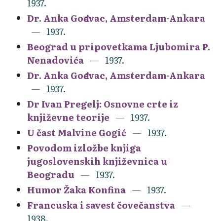
1937.
Dr. Anka Gođevac, Amsterdam-Ankara
1937.
Beograd u pripovetkama Ljubomira P.
Nenadovića
1937.
Dr. Anka Gođevac, Amsterdam-Ankara
1937.
Dr Ivan Pregelj: Osnovne crte iz
književne teorije
1937.
U čast Malvine Gogić
1937.
Povodom izložbe knjiga
jugoslovenskih književnica u
Beogradu
1937.
Humor Žaka Konfina
1937.
Francuska i savest čovečanstva
1938.