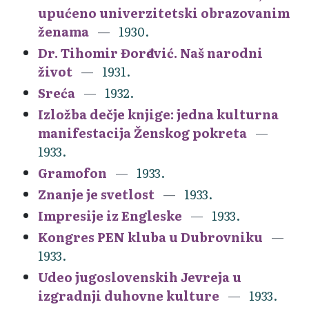
upućeno univerzitetski obrazovanim
ženama
1930.
Dr. Tihomir Đorđević. Naš narodni
život
1931.
Sreća
1932.
Izložba dečje knjige: jedna kulturna
manifestacija Ženskog pokreta
1933.
Gramofon
1933.
Znanje je svetlost
1933.
Impresije iz Engleske
1933.
Kongres PEN kluba u Dubrovniku
1933.
Udeo jugoslovenskih Jevreja u
izgradnji duhovne kulture
1933.