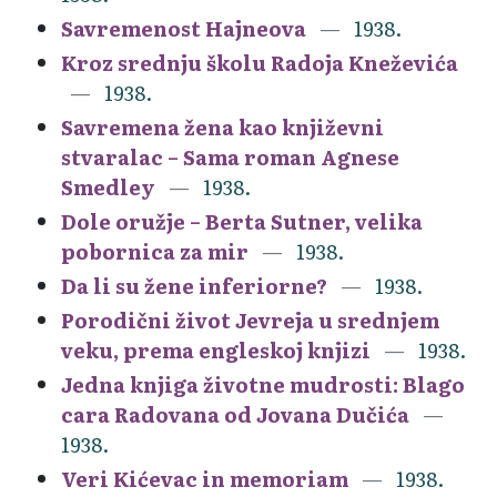
Savremenost Hajneova
1938.
Kroz srednju školu Radoja Kneževića
1938.
Savremena žena kao književni
stvaralac – Sama roman Agnese
Smedley
1938.
Dole oružje – Berta Sutner, velika
pobornica za mir
1938.
Da li su žene inferiorne?
1938.
Porodični život Jevreja u srednjem
veku, prema engleskoj knjizi
1938.
Jedna knjiga životne mudrosti: Blago
cara Radovana od Jovana Dučića
1938.
Veri Kićevac in memoriam
1938.