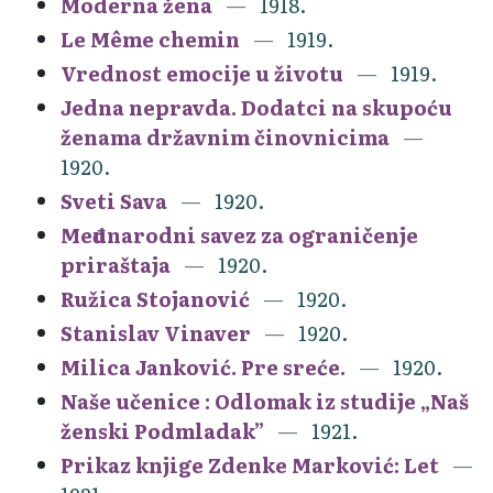
Moderna žena
1918.
Le Même chemin
1919.
Vrednost emocije u životu
1919.
Jedna nepravda. Dodatci na skupoću
ženama državnim činovnicima
1920.
Sveti Sava
1920.
Međunarodni savez za ograničenje
priraštaja
1920.
Ružica Stojanović
1920.
Stanislav Vinaver
1920.
Milica Janković. Pre sreće.
1920.
Naše učenice : Odlomak iz studije „Naš
ženski Podmladak”
1921.
Prikaz knjige Zdenke Marković: Let