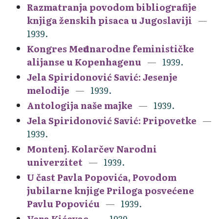
Razmatranja povodom bibliografije
knjiga ženskih pisaca u Jugoslaviji
1939.
Kongres Međunarodne feminističke
alijanse u Kopenhagenu
1939.
Jela Spiridonović Savić: Jesenje
melodije
1939.
Antologija naše majke
1939.
Jela Spiridonović Savić: Pripovetke
1939.
Montenj. Kolarčev Narodni
univerzitet
1939.
U čast Pavla Popovića, Povodom
jubilarne knjige Priloga posvećene
Pavlu Popoviću
1939.
Vera Kićevac
1939.