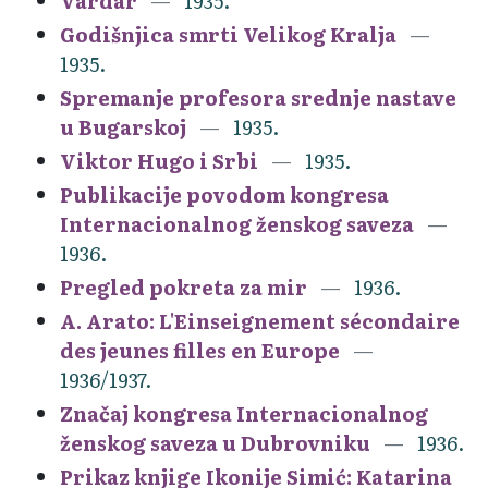
Vardar
1935.
Godišnjica smrti Velikog Kralja
1935.
Spremanje profesora srednje nastave
u Bugarskoj
1935.
Viktor Hugo i Srbi
1935.
Publikacije povodom kongresa
Internacionalnog ženskog saveza
1936.
Pregled pokreta za mir
1936.
A. Arato: L'Einseignement sécondaire
des jeunes filles en Europe
1936/1937.
Značaj kongresa Internacionalnog
ženskog saveza u Dubrovniku
1936.
Prikaz knjige Ikonije Simić: Katarina