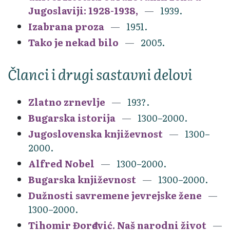
Jugoslaviji: 1928-1938,
1939.
Izabrana proza
1951.
Tako je nekad bilo
2005.
Članci i drugi sastavni delovi
Zlatno zrnevlje
193?.
Bugarska istorija
1300–2000.
Jugoslovenska književnost
1300–
2000.
Alfred Nobel
1300–2000.
Bugarska književnost
1300–2000.
Dužnosti savremene jevrejske žene
1300–2000.
Tihomir Đorđević. Naš narodni život