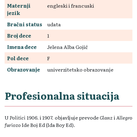
Maternji
engleski i francuski
jezik
Bračni status
udata
Broj dece
1
Imena dece
Jelena Alba Gojić
Pol dece
F
Obrazovanje
univerzitetsko obrazovanje
Profesionalna situacija
U
Politici
1906. i 1907. objavljuje prevode
Glanz
i
Allegro
furiozo
Ide Boj Ed (Ida Boy Ed).