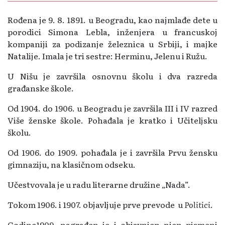
Rođena je 9. 8. 1891. u Beogradu, kao najmlađe dete u
porodici Simona Lebla, inženjera u francuskoj
kompaniji za podizanje železnica u Srbiji, i majke
Natalije. Imala je tri sestre: Herminu, Jelenu i Ružu.
U Nišu je završila osnovnu školu i dva razreda
građanske škole.
Od 1904. do 1906. u Beogradu je završila III i IV razred
Više ženske škole. Pohađala je kratko i Učiteljsku
školu.
Od 1906. do 1909. pohađala je i završila Prvu žensku
gimnaziju, na klasičnom odseku.
Učestvovala je u radu literarne družine „Nada”.
Tokom 1906. i 1907. objavljuje prve prevode u
Politici
.
Godine1909. nagrađen je i objavnjen njen pismeni