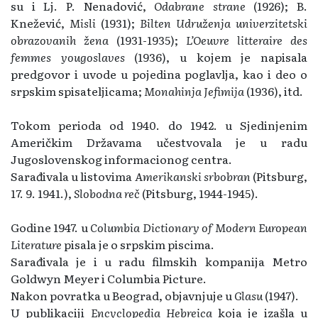
su i Lj. P. Nenadović,
Odabrane strane
(1926); B.
Knežević,
Misli
(1931);
Bilten Udruženja univerzitetski
obrazovanih žena
(1931-1935);
L’Oeuvre litteraire des
femmes yougoslaves
(1936), u kojem je napisala
predgovor i uvode u pojedina poglavlja, kao i deo o
srpskim spisateljicama;
Monahinja Jefimija
(1936), itd.
Tokom perioda od 1940. do 1942. u Sjedinjenim
Američkim Državama učestvovala je u radu
Jugoslovenskog informacionog centra.
Sarađivala u listovima
Amerikanski srbobran
(Pitsburg,
17. 9. 1941.),
Slobodna reč
(Pitsburg, 1944-1945).
Godine 1947. u
Columbia Dictionary of Modern European
Literature
pisala je o srpskim piscima.
Sarađivala je i u radu filmskih kompanija Metro
Goldwyn Meyer i Columbia Picture.
Nakon povratka u Beograd, objavnjuje u
Glasu
(1947).
U publikaciji
Encyclopedia Hebreica
koja je izašla u