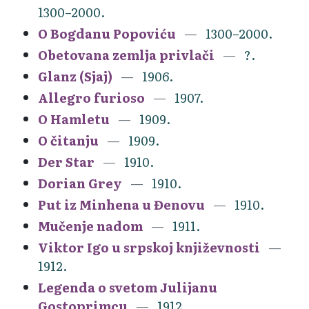
1300–2000.
O Bogdanu Popoviću
1300–2000.
Obetovana zemlja privlači
?.
Glanz (Sjaj)
1906.
Allegro furioso
1907.
O Hamletu
1909.
O čitanju
1909.
Der Star
1910.
Dorian Grey
1910.
Put iz Minhena u Đenovu
1910.
Mučenje nadom
1911.
Viktor Igo u srpskoj književnosti
1912.
Legenda o svetom Julijanu
Gostoprimcu
1912.