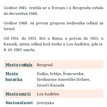
Godine 1945. vratila se u Evropu i u Beogradu ostala
do decembra 1948.
Godine 1948. sa prvom grupom iseljenika odlazi za
Izrael.
Od 1951. do 1953. živi u Rimu, a potom do 1955. u
Kanadi, zatim odlazi kod ćerke u Los Anđeles, gde je
8. 10. 1967. umrla.
Mesto rođenja
Beograd
Mesto
Italija, Srbija, Švajcarska,
boravka
Sjedinjene Američke Države,
Izrael i Kanada
Mesto smrti
Los Anđeles
Nacionalnost
jevrejska