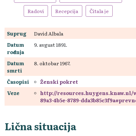
Radovi
Recepcija
Čitala je
Suprug
David Albala
Datum
9. avgust 1891.
rođenja
Datum
8. oktobar 1967.
smrti
Časopisi
Ženski pokret
Veze
http://resources.huygens.knaw.nl
89a3-4b5e-8789-dda3b85c3f9a#prevn
Lična situacija