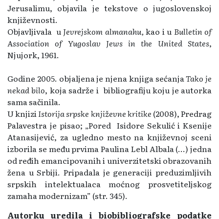
Jerusalimu, objavila je tekstove o jugoslovenskoj
književnosti.
Objavljivala u
Jevrejskom almanahu,
kao i u
Bulletin of
Association of Yugoslav Jews in the United States
,
Njujork, 1961.
Godine 2005. objaljena je njena knjiga sećanja
Tako je
nekad bilo
, koja sadrže i bibliografiju koju je autorka
sama sačinila.
U knjizi
Istorija srpske književne kritike
(2008), Predrag
Palavestra je pisao; „Pored Isidore Sekulić i Ksenije
Atanasijević, za ugledno mesto na književnoj sceni
izborila se među prvima Paulina Lebl Albala (...) jedna
od ređih emancipovanih i univerzitetski obrazovanih
žena u Srbiji. Pripadala je generaciji preduzimljivih
srpskih intelektualaca moćnog prosvetiteljskog
zamaha modernizam” (str. 345).
Autorku uredila i biobibliografske podatke