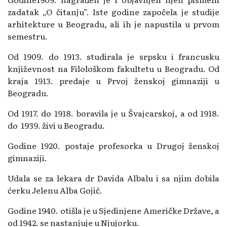
zadatak „O čitanju”. Iste godine započela je studije
arhitekture u Beogradu, ali ih je napustila u prvom
semestru.
Od 1909. do 1913. studirala je srpsku i francusku
književnost na Filološkom fakultetu u Beogradu. Od
kraja 1913. predaje u Prvoj ženskoj gimnaziji u
Beogradu.
Od 1917. do 1918. boravila je u Švajcarskoj, a od 1918.
do 1939. živi u Beogradu.
Godine 1920. postaje profesorka u Drugoj ženskoj
gimnaziji.
Udala se za lekara dr Davida Albalu i sa njim dobila
ćerku Jelenu Alba Gojić.
Godine 1940. otišla je u Sjedinjene Američke Države, a
od 1942. se nastanjuje u Njujorku.