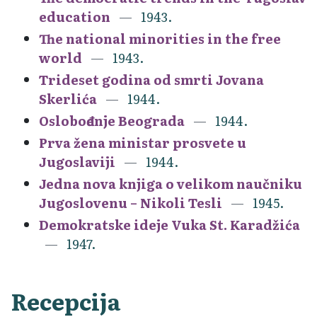
education
1943.
The national minorities in the free
world
1943.
Trideset godina od smrti Jovana
Skerlića
1944.
Oslobođenje Beograda
1944.
Prva žena ministar prosvete u
Jugoslaviji
1944.
Jedna nova knjiga o velikom naučniku
Jugoslovenu – Nikoli Tesli
1945.
Demokratske ideje Vuka St. Karadžića
1947.
Recepcija