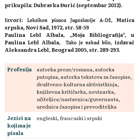
prikupila: Dubravka Đurić (septembar 2012).
Izvori:
Leksikon pisaca Jugoslavije A-Dž,
Matica
srpska, Novi Sad, 1972, str. 58-59
Paulina Lebl Albala, „Moja Bibliografija“, u
Paulina Lebl Albala,
Tako je nekad bilo
, izdavač
Aleksandra Lebl, Beograd 2005, str. 289-293.
Profesija
autorka proze/romana, autorka
putopisa, autorka tekstova za časopise,
društveno-kulturna aktivistkinja,
književna kritičarka, novinarka,
učiteljica/nastavnica/guvernanta,
urednica časopisa i prevoditeljka
Jezici na
engleski, francuski i srpski
kojima je
pisala