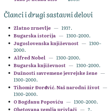
Članci i drugi sastavni delovi
Zlatno zrnevlje
193?.
Bugarska istorija
1300–2000.
Jugoslovenska književnost
1300–
2000.
Alfred Nobel
1300–2000.
Bugarska književnost
1300–2000.
Dužnosti savremene jevrejske žene
1300–2000.
Tihomir Đorđević. Naš narodni život
1300–2000.
O Bogdanu Popoviću
1300–2000.
Obetovana zemlja privlači
?.