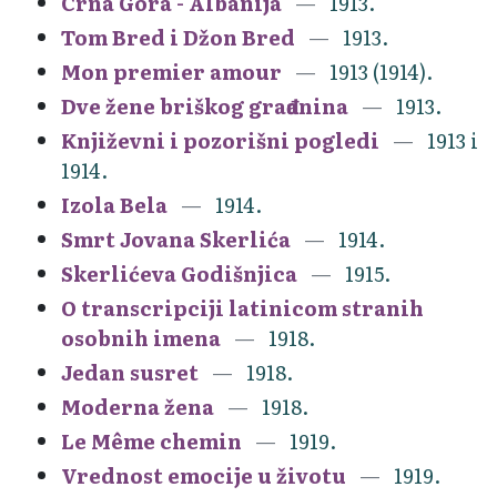
Crna Gora - Albanija
1913.
Tom Bred i Džon Bred
1913.
Mon premier amour
1913 (1914).
Dve žene briškog građanina
1913.
Književni i pozorišni pogledi
1913 i
1914.
Izola Bela
1914.
Smrt Jovana Skerlića
1914.
Skerlićeva Godišnjica
1915.
O transcripciji latinicom stranih
osobnih imena
1918.
Jedan susret
1918.
Moderna žena
1918.
Le Même chemin
1919.
Vrednost emocije u životu
1919.