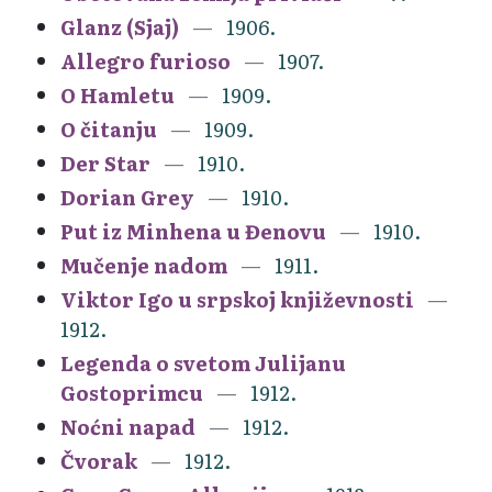
Glanz (Sjaj)
1906.
Allegro furioso
1907.
O Hamletu
1909.
O čitanju
1909.
Der Star
1910.
Dorian Grey
1910.
Put iz Minhena u Đenovu
1910.
Mučenje nadom
1911.
Viktor Igo u srpskoj književnosti
1912.
Legenda o svetom Julijanu
Gostoprimcu
1912.
Noćni napad
1912.
Čvorak
1912.