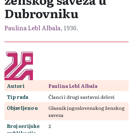
Dubrovniku
Paulina Lebl Albala
, 1936.
Autori
Paulina Lebl Albala
Tip rada
Članci i drugi sastavni delovi
Objavljeno u
Glasnik jugoslovenskog ženskog
saveza
Broj serijske
2
publikacije