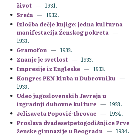
život
1931.
Sreća
1932.
Izložba dečje knjige: jedna kulturna
manifestacija Ženskog pokreta
1933.
Gramofon
1933.
Znanje je svetlost
1933.
Impresije iz Engleske
1933.
Kongres PEN kluba u Dubrovniku
1933.
Udeo jugoslovenskih Jevreja u
izgradnji duhovne kulture
1933.
Jelisaveta Popović-Ibrovac
1934.
Proslava dvadesetpetogodišnjice Prve
ženske gimnazije u Beogradu
1934.