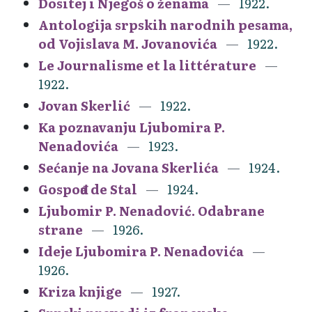
Dositej i Njegoš o ženama
1922.
Antologija srpskih narodnih pesama,
od Vojislava M. Jovanovića
1922.
Le Journalisme et la littérature
1922.
Jovan Skerlić
1922.
Ka poznavanju Ljubomira P.
Nenadovića
1923.
Sećanje na Jovana Skerlića
1924.
Gospođa de Stal
1924.
Ljubomir P. Nenadović. Odabrane
strane
1926.
Ideje Ljubomira P. Nenadovića
1926.
Kriza knjige
1927.