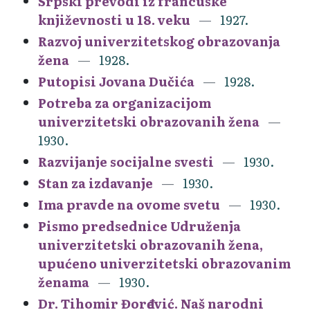
Srpski prevodi iz francuske
književnosti u 18. veku
1927.
Razvoj univerzitetskog obrazovanja
žena
1928.
Putopisi Jovana Dučića
1928.
Potreba za organizacijom
univerzitetski obrazovanih žena
1930.
Razvijanje socijalne svesti
1930.
Stan za izdavanje
1930.
Ima pravde na ovome svetu
1930.
Pismo predsednice Udruženja
univerzitetski obrazovanih žena,
upućeno univerzitetski obrazovanim
ženama
1930.
Dr. Tihomir Đorđević. Naš narodni