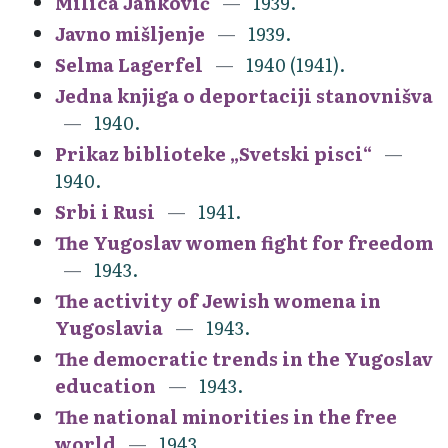
Milica Janković
1939.
Javno mišljenje
1939.
Selma Lagerfel
1940 (1941).
Jedna knjiga o deportaciji stanovnišva
1940.
Prikaz biblioteke „Svetski pisci“
1940.
Srbi i Rusi
1941.
The Yugoslav women fight for freedom
1943.
The activity of Jewish womena in
Yugoslavia
1943.
The democratic trends in the Yugoslav
education
1943.
The national minorities in the free
world
1943.