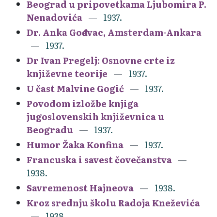
Beograd u pripovetkama Ljubomira P.
Nenadovića
1937.
Dr. Anka Gođevac, Amsterdam-Ankara
1937.
Dr Ivan Pregelj: Osnovne crte iz
književne teorije
1937.
U čast Malvine Gogić
1937.
Povodom izložbe knjiga
jugoslovenskih književnica u
Beogradu
1937.
Humor Žaka Konfina
1937.
Francuska i savest čovečanstva
1938.
Savremenost Hajneova
1938.
Kroz srednju školu Radoja Kneževića
1938.