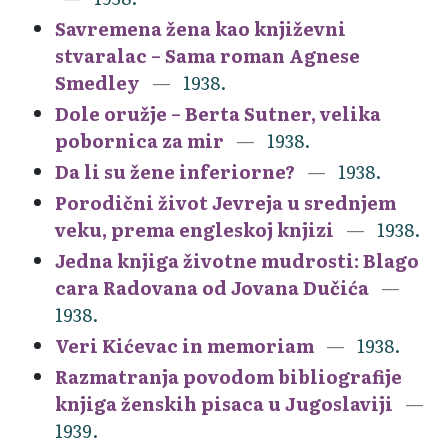
Savremena žena kao književni
stvaralac – Sama roman Agnese
Smedley
1938.
Dole oružje – Berta Sutner, velika
pobornica za mir
1938.
Da li su žene inferiorne?
1938.
Porodični život Jevreja u srednjem
veku, prema engleskoj knjizi
1938.
Jedna knjiga životne mudrosti: Blago
cara Radovana od Jovana Dučića
1938.
Veri Kićevac in memoriam
1938.
Razmatranja povodom bibliografije
knjiga ženskih pisaca u Jugoslaviji
1939.