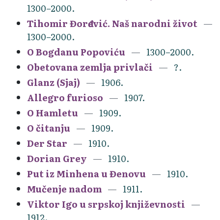
1300–2000.
Tihomir Đorđević. Naš narodni život
1300–2000.
O Bogdanu Popoviću
1300–2000.
Obetovana zemlja privlači
?.
Glanz (Sjaj)
1906.
Allegro furioso
1907.
O Hamletu
1909.
O čitanju
1909.
Der Star
1910.
Dorian Grey
1910.
Put iz Minhena u Đenovu
1910.
Mučenje nadom
1911.
Viktor Igo u srpskoj književnosti
1912.