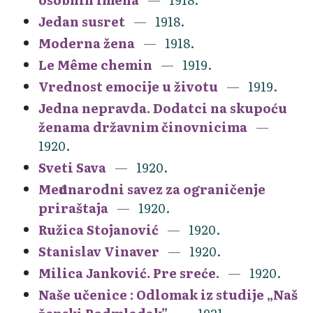
Jedan susret
1918.
Moderna žena
1918.
Le Même chemin
1919.
Vrednost emocije u životu
1919.
Jedna nepravda. Dodatci na skupoću
ženama državnim činovnicima
1920.
Sveti Sava
1920.
Međunarodni savez za ograničenje
priraštaja
1920.
Ružica Stojanović
1920.
Stanislav Vinaver
1920.
Milica Janković. Pre sreće.
1920.
Naše učenice : Odlomak iz studije „Naš