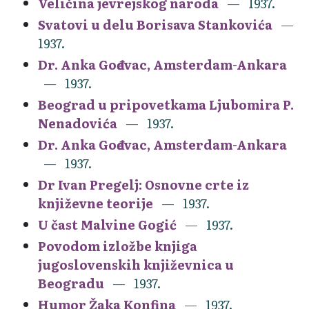
Veličina jevrejskog naroda
1937.
Svatovi u delu Borisava Stankovića
1937.
Dr. Anka Gođevac, Amsterdam-Ankara
1937.
Beograd u pripovetkama Ljubomira P.
Nenadovića
1937.
Dr. Anka Gođevac, Amsterdam-Ankara
1937.
Dr Ivan Pregelj: Osnovne crte iz
književne teorije
1937.
U čast Malvine Gogić
1937.
Povodom izložbe knjiga
jugoslovenskih književnica u
Beogradu
1937.
Humor Žaka Konfina
1937.