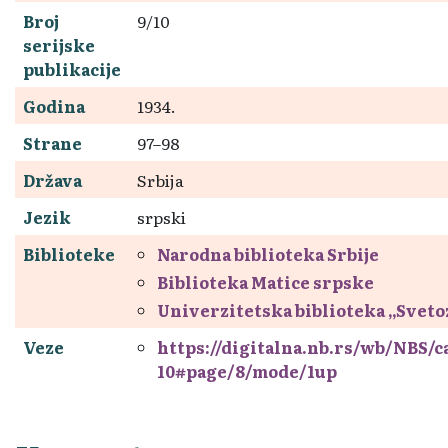
Broj
9/10
serijske
publikacije
Godina
1934.
Strane
97–98
Država
Srbija
Jezik
srpski
Biblioteke
Narodna biblioteka Srbije
Biblioteka Matice srpske
Univerzitetska biblioteka „Svet
Veze
https://digitalna.nb.rs/wb/NBS/
10#page/8/mode/1up