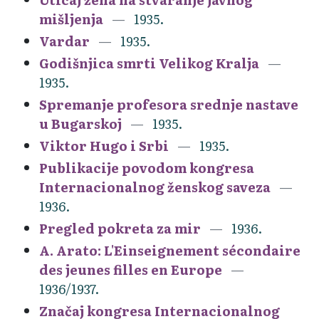
mišljenja
1935.
Vardar
1935.
Godišnjica smrti Velikog Kralja
1935.
Spremanje profesora srednje nastave
u Bugarskoj
1935.
Viktor Hugo i Srbi
1935.
Publikacije povodom kongresa
Internacionalnog ženskog saveza
1936.
Pregled pokreta za mir
1936.
A. Arato: L'Einseignement sécondaire
des jeunes filles en Europe
1936/1937.
Značaj kongresa Internacionalnog