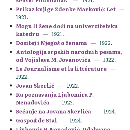
ženski Podmladak”
1921.
Prikaz knjige Zdenke Marković: Let
1921.
Mogu li žene doći na univerzitetsku
katedru
1921.
Dositej i Njegoš o ženama
1922.
Antologija srpskih narodnih pesama,
od Vojislava M. Jovanovića
1922.
Le Journalisme et la littérature
1922.
Jovan Skerlić
1922.
Ka poznavanju Ljubomira P.
Nenadovića
1923.
Sećanje na Jovana Skerlića
1924.
Gospođa de Stal
1924.
Ljubomir P. Nenadović. Odabrane