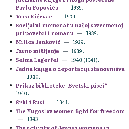
Pavlu Popoviću
1939.
Vera Kićevac
1939.
Socijalni momenat u našoj savremenoj
pripovetci i romanu
1939.
Milica Janković
1939.
Javno mišljenje
1939.
Selma Lagerfel
1940 (1941).
Jedna knjiga o deportaciji stanovnišva
1940.
Prikaz biblioteke „Svetski pisci“
1940.
Srbi i Rusi
1941.
The Yugoslav women fight for freedom
1943.
The activity of Jewish womena in