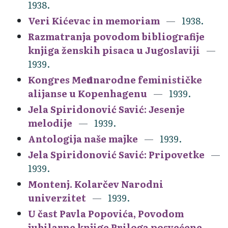
1938.
Veri Kićevac in memoriam
1938.
Razmatranja povodom bibliografije
knjiga ženskih pisaca u Jugoslaviji
1939.
Kongres Međunarodne feminističke
alijanse u Kopenhagenu
1939.
Jela Spiridonović Savić: Jesenje
melodije
1939.
Antologija naše majke
1939.
Jela Spiridonović Savić: Pripovetke
1939.
Montenj. Kolarčev Narodni
univerzitet
1939.
U čast Pavla Popovića, Povodom
jubilarne knjige Priloga posvećene