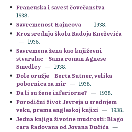
Francuska i savest čovečanstva
1938.
Savremenost Hajneova
1938.
Kroz srednju školu Radoja Kneževića
1938.
Savremena žena kao književni
stvaralac – Sama roman Agnese
Smedley
1938.
Dole oružje – Berta Sutner, velika
pobornica za mir
1938.
Da li su žene inferiorne?
1938.
Porodični život Jevreja u srednjem
veku, prema engleskoj knjizi
1938.
Jedna knjiga životne mudrosti: Blago
cara Radovana od Jovana Dučića