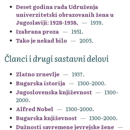
Deset godina rada Udruženja
univerzitetski obrazovanih žena u
Jugoslaviji: 1928-1938,
1939.
Izabrana proza
1951.
Tako je nekad bilo
2005.
Članci i drugi sastavni delovi
Zlatno zrnevlje
193?.
Bugarska istorija
1300–2000.
Jugoslovenska književnost
1300–
2000.
Alfred Nobel
1300–2000.
Bugarska književnost
1300–2000.
Dužnosti savremene jevrejske žene