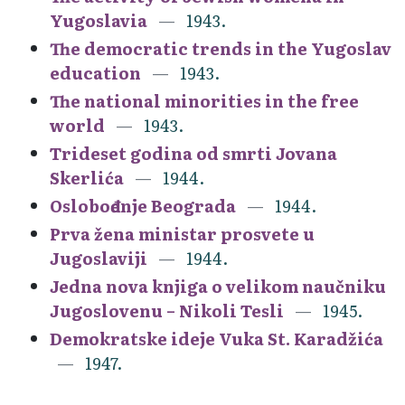
Yugoslavia
1943.
The democratic trends in the Yugoslav
education
1943.
The national minorities in the free
world
1943.
Trideset godina od smrti Jovana
Skerlića
1944.
Oslobođenje Beograda
1944.
Prva žena ministar prosvete u
Jugoslaviji
1944.
Jedna nova knjiga o velikom naučniku
Jugoslovenu – Nikoli Tesli
1945.
Demokratske ideje Vuka St. Karadžića
1947.