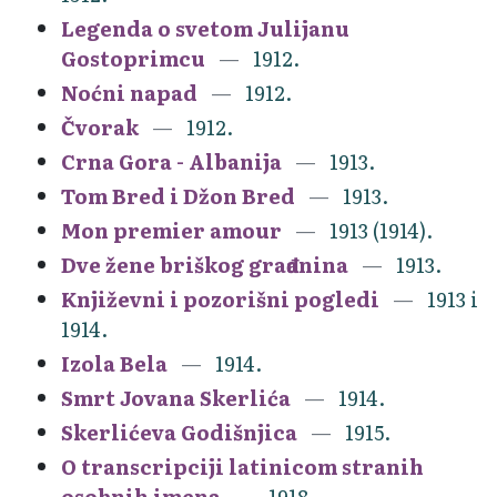
Legenda o svetom Julijanu
Gostoprimcu
1912.
Noćni napad
1912.
Čvorak
1912.
Crna Gora - Albanija
1913.
Tom Bred i Džon Bred
1913.
Mon premier amour
1913 (1914).
Dve žene briškog građanina
1913.
Književni i pozorišni pogledi
1913 i
1914.
Izola Bela
1914.
Smrt Jovana Skerlića
1914.
Skerlićeva Godišnjica
1915.
O transcripciji latinicom stranih
osobnih imena
1918.