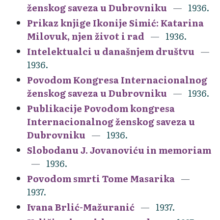
ženskog saveza u Dubrovniku
1936.
Prikaz knjige Ikonije Simić: Katarina
Milovuk, njen život i rad
1936.
Intelektualci u današnjem društvu
1936.
Povodom Kongresa Internacionalnog
ženskog saveza u Dubrovniku
1936.
Publikacije Povodom kongresa
Internacionalnog ženskog saveza u
Dubrovniku
1936.
Slobodanu J. Jovanoviću in memoriam
1936.
Povodom smrti Tome Masarika
1937.
Ivana Brlić-Mažuranić
1937.