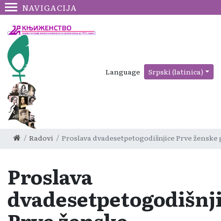
NAVIGACIJA
Language
Srpski (latinica)
Radovi
Proslava dvadesetpetogodišnjice Prve ženske
Proslava
dvadesetpetogodišnj
Prve ženske