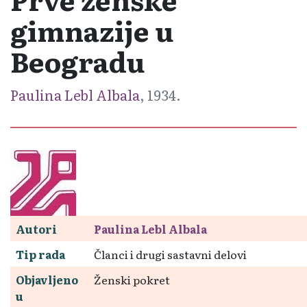
gimnazije u
Beogradu
Paulina Lebl Albala
, 1934.
Autori
Paulina Lebl Albala
Tip rada
Članci i drugi sastavni delovi
Objavljeno
Ženski pokret
u