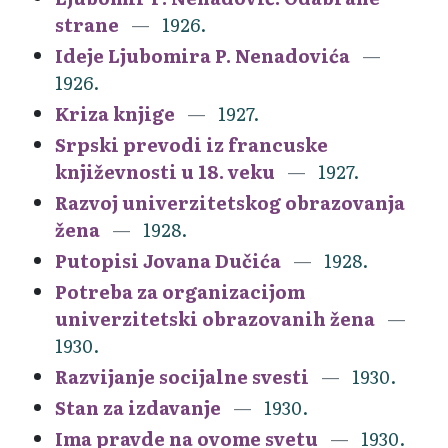
strane
1926.
Ideje Ljubomira P. Nenadovića
1926.
Kriza knjige
1927.
Srpski prevodi iz francuske
književnosti u 18. veku
1927.
Razvoj univerzitetskog obrazovanja
žena
1928.
Putopisi Jovana Dučića
1928.
Potreba za organizacijom
univerzitetski obrazovanih žena
1930.
Razvijanje socijalne svesti
1930.
Stan za izdavanje
1930.
Ima pravde na ovome svetu
1930.