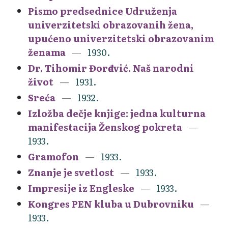
Pismo predsednice Udruženja
univerzitetski obrazovanih žena,
upućeno univerzitetski obrazovanim
ženama
1930.
Dr. Tihomir Đorđević. Naš narodni
život
1931.
Sreća
1932.
Izložba dečje knjige: jedna kulturna
manifestacija Ženskog pokreta
1933.
Gramofon
1933.
Znanje je svetlost
1933.
Impresije iz Engleske
1933.
Kongres PEN kluba u Dubrovniku
1933.