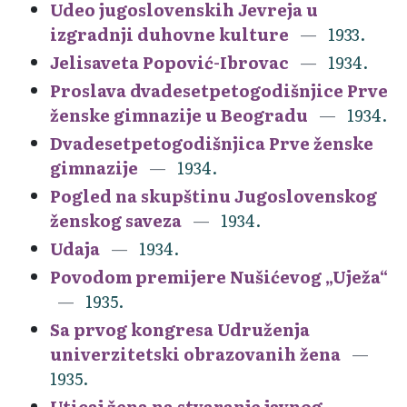
Udeo jugoslovenskih Jevreja u
izgradnji duhovne kulture
1933.
Jelisaveta Popović-Ibrovac
1934.
Proslava dvadesetpetogodišnjice Prve
ženske gimnazije u Beogradu
1934.
Dvadesetpetogodišnjica Prve ženske
gimnazije
1934.
Pogled na skupštinu Jugoslovenskog
ženskog saveza
1934.
Udaja
1934.
Povodom premijere Nušićevog „Uježa“
1935.
Sa prvog kongresa Udruženja
univerzitetski obrazovanih žena
1935.
Uticaj žena na stvaranje javnog