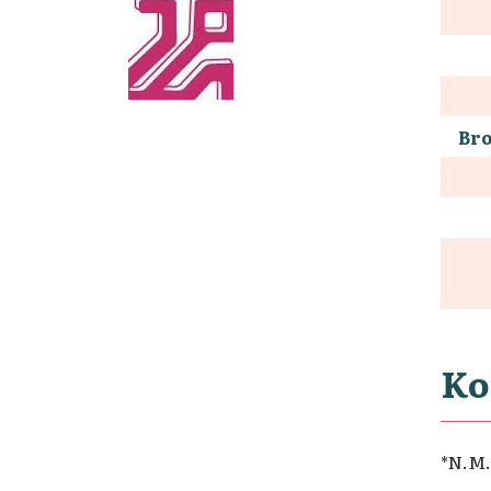
Bro
Ko
*N.M.