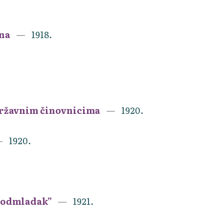
ena
1918.
državnim činovnicima
1920.
1920.
 Podmladak”
1921.