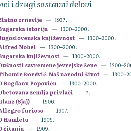
nci i drugi sastavni delovi
Zlatno zrnevlje
193?.
Bugarska istorija
1300–2000.
Jugoslovenska književnost
1300–2000.
Alfred Nobel
1300–2000.
Bugarska književnost
1300–2000.
Dužnosti savremene jevrejske žene
1300–20
Tihomir Đorđević. Naš narodni život
1300–2
O Bogdanu Popoviću
1300–2000.
Obetovana zemlja privlači
?.
Glanz (Sjaj)
1906.
Allegro furioso
1907.
O Hamletu
1909.
O čitanju
1909.