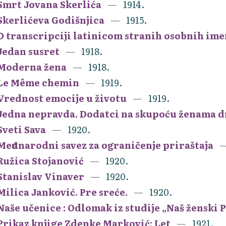
Smrt Jovana Skerlića
1914.
Skerlićeva Godišnjica
1915.
O transcripciji latinicom stranih osobnih im
Jedan susret
1918.
Moderna žena
1918.
Le Même chemin
1919.
Vrednost emocije u životu
1919.
Jedna nepravda. Dodatci na skupoću ženama 
Sveti Sava
1920.
Međunarodni savez za ograničenje priraštaja
Ružica Stojanović
1920.
Stanislav Vinaver
1920.
Milica Janković. Pre sreće.
1920.
Naše učenice : Odlomak iz studije „Naš ženski
Prikaz knjige Zdenke Marković: Let
1921.