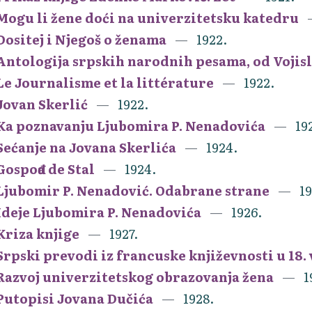
Mogu li žene doći na univerzitetsku katedru
Dositej i Njegoš o ženama
1922.
Antologija srpskih narodnih pesama, od Vojis
Le Journalisme et la littérature
1922.
Jovan Skerlić
1922.
Ka poznavanju Ljubomira P. Nenadovića
19
Sećanje na Jovana Skerlića
1924.
Gospođa de Stal
1924.
Ljubomir P. Nenadović. Odabrane strane
19
Ideje Ljubomira P. Nenadovića
1926.
Kriza knjige
1927.
Srpski prevodi iz francuske književnosti u 18.
Razvoj univerzitetskog obrazovanja žena
1
Putopisi Jovana Dučića
1928.