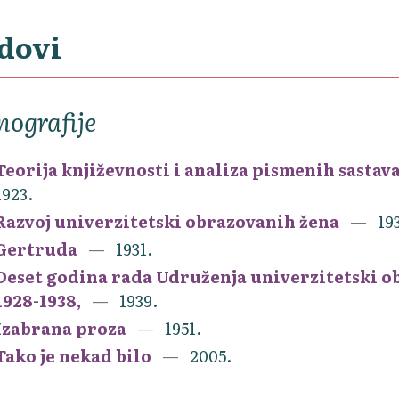
dovi
ografije
Teorija književnosti i analiza pismenih sastava
1923.
Razvoj univerzitetski obrazovanih žena
19
Gertruda
1931.
Deset godina rada Udruženja univerzitetski ob
1928-1938,
1939.
Izabrana proza
1951.
Tako je nekad bilo
2005.