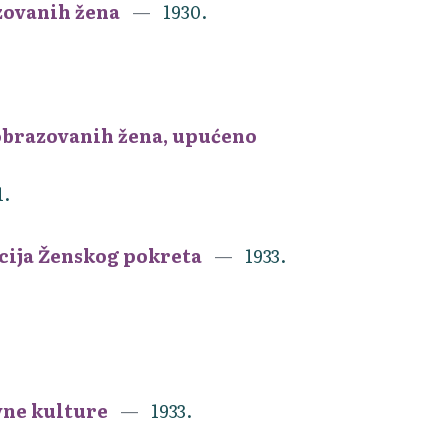
zovanih žena
1930.
obrazovanih žena, upućeno
1.
acija Ženskog pokreta
1933.
vne kulture
1933.