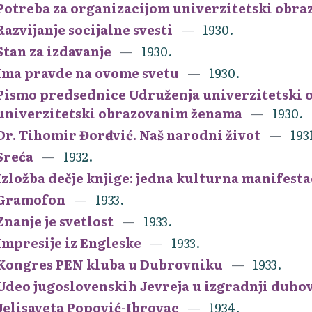
Potreba za organizacijom univerzitetski obra
Razvijanje socijalne svesti
1930.
Stan za izdavanje
1930.
Ima pravde na ovome svetu
1930.
Pismo predsednice Udruženja univerzitetski 
univerzitetski obrazovanim ženama
1930.
Dr. Tihomir Đorđević. Naš narodni život
193
Sreća
1932.
Izložba dečje knjige: jedna kulturna manifest
Gramofon
1933.
Znanje je svetlost
1933.
Impresije iz Engleske
1933.
Kongres PEN kluba u Dubrovniku
1933.
Udeo jugoslovenskih Jevreja u izgradnji duho
Jelisaveta Popović-Ibrovac
1934.