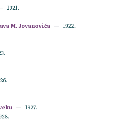
1921.
lava M. Jovanovića
1922.
23.
26.
 veku
1927.
928.