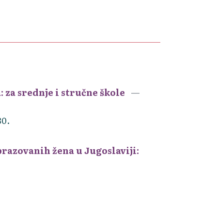
: za srednje i stručne škole
30.
razovanih žena u Jugoslaviji: