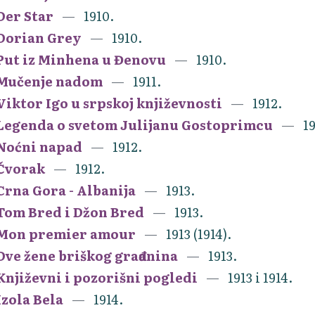
Der Star
1910.
Dorian Grey
1910.
Put iz Minhena u Đenovu
1910.
Mučenje nadom
1911.
Viktor Igo u srpskoj književnosti
1912.
Legenda o svetom Julijanu Gostoprimcu
19
Noćni napad
1912.
Čvorak
1912.
Crna Gora - Albanija
1913.
Tom Bred i Džon Bred
1913.
Mon premier amour
1913 (1914).
Dve žene briškog građanina
1913.
Književni i pozorišni pogledi
1913 i 1914.
Izola Bela
1914.