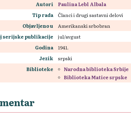
Autori
Paulina Lebl Albala
Tip rada
Članci i drugi sastavni delovi
Objavljeno u
Amerikanski srbobran
j serijske publikacije
jul/avgust
Godina
1941.
Jezik
srpski
Biblioteke
Narodna biblioteka Srbije
Biblioteka Matice srpske
mentar