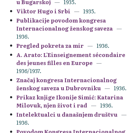
u Bugarskoj
1935.
Viktor Hugo i Srbi
1935.
Publikacije povodom kongresa
Internacionalnog ženskog saveza
1936.
Pregled pokreta za mir
1936.
A. Arato: L'Einseignement sécondaire
des jeunes filles en Europe
1936/1937.
Značaj kongresa Internacionalnog
ženskog saveza u Dubrovniku
1936.
Prikaz knjige Ikonije Simić: Katarina
Milovuk, njen život i rad
1936.
Intelektualci u današnjem društvu
1936.
Povodom Kongresa Internacionalnog