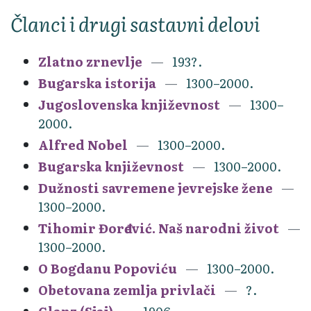
Članci i drugi sastavni delovi
Zlatno zrnevlje
193?.
Bugarska istorija
1300–2000.
Jugoslovenska književnost
1300–
2000.
Alfred Nobel
1300–2000.
Bugarska književnost
1300–2000.
Dužnosti savremene jevrejske žene
1300–2000.
Tihomir Đorđević. Naš narodni život
1300–2000.
O Bogdanu Popoviću
1300–2000.
Obetovana zemlja privlači
?.