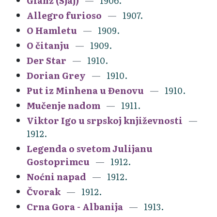
Glanz (Sjaj)
1906.
Allegro furioso
1907.
O Hamletu
1909.
O čitanju
1909.
Der Star
1910.
Dorian Grey
1910.
Put iz Minhena u Đenovu
1910.
Mučenje nadom
1911.
Viktor Igo u srpskoj književnosti
1912.
Legenda o svetom Julijanu
Gostoprimcu
1912.
Noćni napad
1912.
Čvorak
1912.
Crna Gora - Albanija
1913.