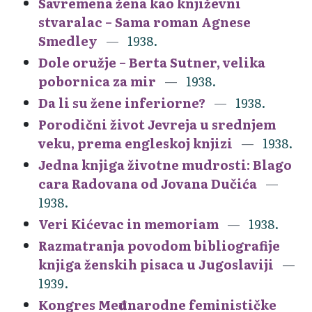
Savremena žena kao književni
stvaralac – Sama roman Agnese
Smedley
1938.
Dole oružje – Berta Sutner, velika
pobornica za mir
1938.
Da li su žene inferiorne?
1938.
Porodični život Jevreja u srednjem
veku, prema engleskoj knjizi
1938.
Jedna knjiga životne mudrosti: Blago
cara Radovana od Jovana Dučića
1938.
Veri Kićevac in memoriam
1938.
Razmatranja povodom bibliografije
knjiga ženskih pisaca u Jugoslaviji
1939.
Kongres Međunarodne feminističke