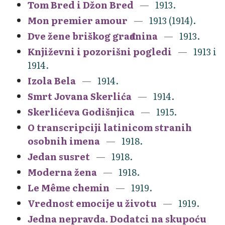
Tom Bred i Džon Bred
1913.
Mon premier amour
1913 (1914).
Dve žene briškog građanina
1913.
Književni i pozorišni pogledi
1913 i
1914.
Izola Bela
1914.
Smrt Jovana Skerlića
1914.
Skerlićeva Godišnjica
1915.
O transcripciji latinicom stranih
osobnih imena
1918.
Jedan susret
1918.
Moderna žena
1918.
Le Même chemin
1919.
Vrednost emocije u životu
1919.
Jedna nepravda. Dodatci na skupoću