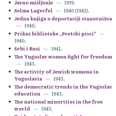
Javno mišljenje
1939.
Selma Lagerfel
1940 (1941).
Jedna knjiga o deportaciji stanovnišva
1940.
Prikaz biblioteke „Svetski pisci“
1940.
Srbi i Rusi
1941.
The Yugoslav women fight for freedom
1943.
The activity of Jewish womena in
Yugoslavia
1943.
The democratic trends in the Yugoslav
education
1943.
The national minorities in the free
world
1943.