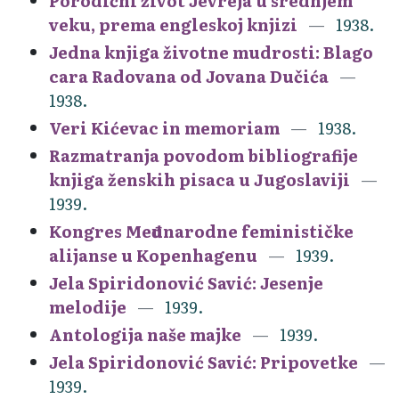
Porodični život Jevreja u srednjem
veku, prema engleskoj knjizi
1938.
Jedna knjiga životne mudrosti: Blago
cara Radovana od Jovana Dučića
1938.
Veri Kićevac in memoriam
1938.
Razmatranja povodom bibliografije
knjiga ženskih pisaca u Jugoslaviji
1939.
Kongres Međunarodne feminističke
alijanse u Kopenhagenu
1939.
Jela Spiridonović Savić: Jesenje
melodije
1939.
Antologija naše majke
1939.
Jela Spiridonović Savić: Pripovetke
1939.