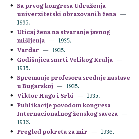
Sa prvog kongresa Udruženja
univerzitetski obrazovanih žena
1935.
Uticaj žena na stvaranje javnog
mišljenja
1935.
Vardar
1935.
Godišnjica smrti Velikog Kralja
1935.
Spremanje profesora srednje nastave
u Bugarskoj
1935.
Viktor Hugo i Srbi
1935.
Publikacije povodom kongresa
Internacionalnog ženskog saveza
1936.
Pregled pokreta za mir
1936.