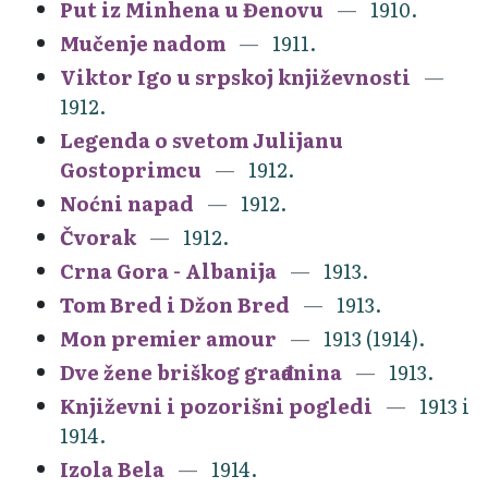
Put iz Minhena u Đenovu
1910.
Mučenje nadom
1911.
Viktor Igo u srpskoj književnosti
1912.
Legenda o svetom Julijanu
Gostoprimcu
1912.
Noćni napad
1912.
Čvorak
1912.
Crna Gora - Albanija
1913.
Tom Bred i Džon Bred
1913.
Mon premier amour
1913 (1914).
Dve žene briškog građanina
1913.
Književni i pozorišni pogledi
1913 i
1914.
Izola Bela
1914.