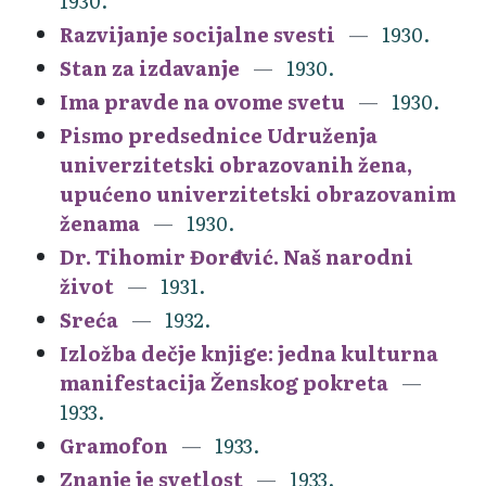
1930.
Razvijanje socijalne svesti
1930.
Stan za izdavanje
1930.
Ima pravde na ovome svetu
1930.
Pismo predsednice Udruženja
univerzitetski obrazovanih žena,
upućeno univerzitetski obrazovanim
ženama
1930.
Dr. Tihomir Đorđević. Naš narodni
život
1931.
Sreća
1932.
Izložba dečje knjige: jedna kulturna
manifestacija Ženskog pokreta
1933.
Gramofon
1933.
Znanje je svetlost
1933.