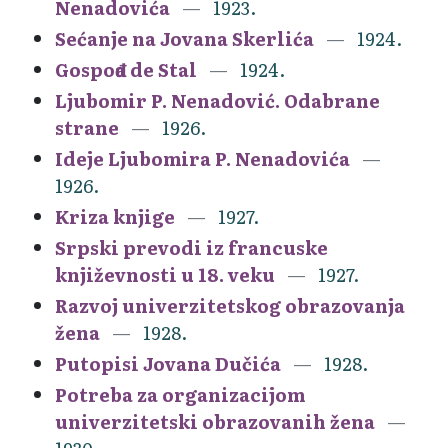
Nenadovića
1923.
Sećanje na Jovana Skerlića
1924.
Gospođa de Stal
1924.
Ljubomir P. Nenadović. Odabrane
strane
1926.
Ideje Ljubomira P. Nenadovića
1926.
Kriza knjige
1927.
Srpski prevodi iz francuske
književnosti u 18. veku
1927.
Razvoj univerzitetskog obrazovanja
žena
1928.
Putopisi Jovana Dučića
1928.
Potreba za organizacijom
univerzitetski obrazovanih žena