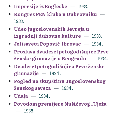
Impresije iz Engleske
1933.
Kongres PEN kluba u Dubrovniku
1933.
Udeo jugoslovenskih Jevreja u
izgradnji duhovne kulture
1933.
Jelisaveta Popović-Ibrovac
1934.
Proslava dvadesetpetogodišnjice Prve
ženske gimnazije u Beogradu
1934.
Dvadesetpetogodišnjica Prve ženske
gimnazije
1934.
Pogled na skupštinu Jugoslovenskog
ženskog saveza
1934.
Udaja
1934.
Povodom premijere Nušićevog „Uježa“
1935.