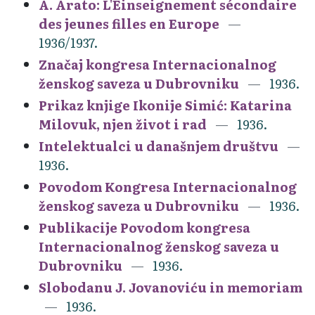
A. Arato: L'Einseignement sécondaire
des jeunes filles en Europe
1936/1937.
Značaj kongresa Internacionalnog
ženskog saveza u Dubrovniku
1936.
Prikaz knjige Ikonije Simić: Katarina
Milovuk, njen život i rad
1936.
Intelektualci u današnjem društvu
1936.
Povodom Kongresa Internacionalnog
ženskog saveza u Dubrovniku
1936.
Publikacije Povodom kongresa
Internacionalnog ženskog saveza u
Dubrovniku
1936.
Slobodanu J. Jovanoviću in memoriam
1936.