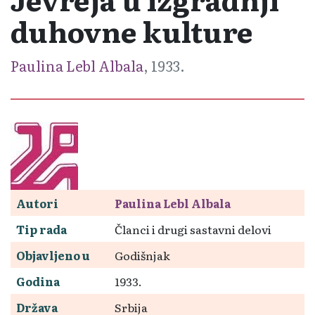
duhovne kulture
Paulina Lebl Albala
, 1933.
Autori
Paulina Lebl Albala
Tip rada
Članci i drugi sastavni delovi
Objavljeno u
Godišnjak
Godina
1933.
Država
Srbija