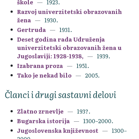
škole
1923.
Razvoj univerzitetski obrazovanih
žena
1930.
Gertruda
1931.
Deset godina rada Udruženja
univerzitetski obrazovanih žena u
Jugoslaviji: 1928-1938,
1939.
Izabrana proza
1951.
Tako je nekad bilo
2005.
Članci i drugi sastavni delovi
Zlatno zrnevlje
193?.
Bugarska istorija
1300–2000.
Jugoslovenska književnost
1300–
2000.