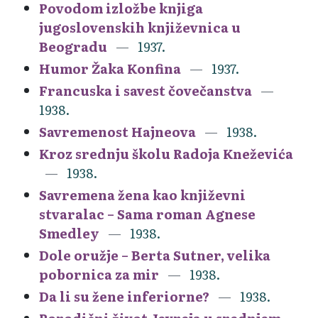
Povodom izložbe knjiga
jugoslovenskih književnica u
Beogradu
1937.
Humor Žaka Konfina
1937.
Francuska i savest čovečanstva
1938.
Savremenost Hajneova
1938.
Kroz srednju školu Radoja Kneževića
1938.
Savremena žena kao književni
stvaralac – Sama roman Agnese
Smedley
1938.
Dole oružje – Berta Sutner, velika
pobornica za mir
1938.
Da li su žene inferiorne?
1938.