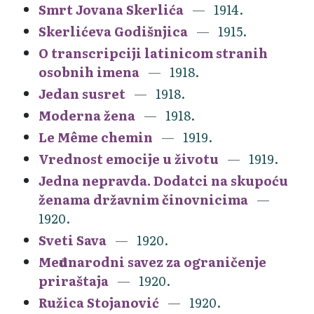
Smrt Jovana Skerlića
1914.
Skerlićeva Godišnjica
1915.
O transcripciji latinicom stranih
osobnih imena
1918.
Jedan susret
1918.
Moderna žena
1918.
Le Même chemin
1919.
Vrednost emocije u životu
1919.
Jedna nepravda. Dodatci na skupoću
ženama državnim činovnicima
1920.
Sveti Sava
1920.
Međunarodni savez za ograničenje
priraštaja
1920.
Ružica Stojanović
1920.