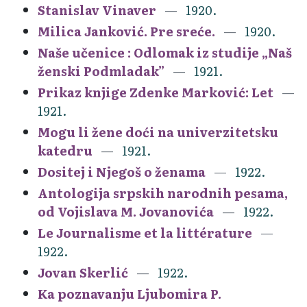
Stanislav Vinaver
1920.
Milica Janković. Pre sreće.
1920.
Naše učenice : Odlomak iz studije „Naš
ženski Podmladak”
1921.
Prikaz knjige Zdenke Marković: Let
1921.
Mogu li žene doći na univerzitetsku
katedru
1921.
Dositej i Njegoš o ženama
1922.
Antologija srpskih narodnih pesama,
od Vojislava M. Jovanovića
1922.
Le Journalisme et la littérature
1922.
Jovan Skerlić
1922.
Ka poznavanju Ljubomira P.