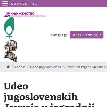
NAVIGACIJA
Language
Srpski (latinica)
Radovi
Udeo jugoslovenskih Jevreja u izgradnji duho
Udeo
jugoslovenskih
Jevreja u izgradnji