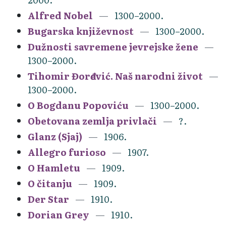
Alfred Nobel
1300–2000.
Bugarska književnost
1300–2000.
Dužnosti savremene jevrejske žene
1300–2000.
Tihomir Đorđević. Naš narodni život
1300–2000.
O Bogdanu Popoviću
1300–2000.
Obetovana zemlja privlači
?.
Glanz (Sjaj)
1906.
Allegro furioso
1907.
O Hamletu
1909.
O čitanju
1909.
Der Star
1910.
Dorian Grey
1910.