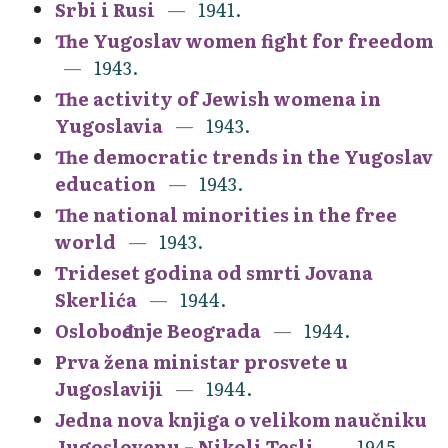
Srbi i Rusi
1941.
The Yugoslav women fight for freedom
1943.
The activity of Jewish womena in
Yugoslavia
1943.
The democratic trends in the Yugoslav
education
1943.
The national minorities in the free
world
1943.
Trideset godina od smrti Jovana
Skerlića
1944.
Oslobođenje Beograda
1944.
Prva žena ministar prosvete u
Jugoslaviji
1944.
Jedna nova knjiga o velikom naučniku
Jugoslovenu – Nikoli Tesli
1945.