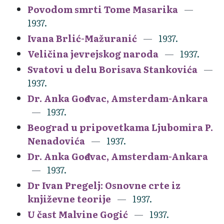
Povodom smrti Tome Masarika
1937.
Ivana Brlić-Mažuranić
1937.
Veličina jevrejskog naroda
1937.
Svatovi u delu Borisava Stankovića
1937.
Dr. Anka Gođevac, Amsterdam-Ankara
1937.
Beograd u pripovetkama Ljubomira P.
Nenadovića
1937.
Dr. Anka Gođevac, Amsterdam-Ankara
1937.
Dr Ivan Pregelj: Osnovne crte iz
književne teorije
1937.
U čast Malvine Gogić
1937.