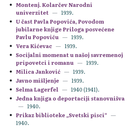
Montenj. Kolarčev Narodni
univerzitet
1939.
U čast Pavla Popovića, Povodom
jubilarne knjige Priloga posvećene
Pavlu Popoviću
1939.
Vera Kićevac
1939.
Socijalni momenat u našoj savremenoj
pripovetci i romanu
1939.
Milica Janković
1939.
Javno mišljenje
1939.
Selma Lagerfel
1940 (1941).
Jedna knjiga o deportaciji stanovnišva
1940.
Prikaz biblioteke „Svetski pisci“
1940.