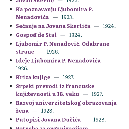
Jovan Skerlić
1922.
Ka poznavanju Ljubomira P.
Nenadovića
1923.
Sećanje na Jovana Skerlića
1924.
Gospođa de Stal
1924.
Ljubomir P. Nenadović. Odabrane
strane
1926.
Ideje Ljubomira P. Nenadovića
1926.
Kriza knjige
1927.
Srpski prevodi iz francuske
književnosti u 18. veku
1927.
Razvoj univerzitetskog obrazovanja
žena
1928.
Putopisi Jovana Dučića
1928.
Potreba za organizacijom