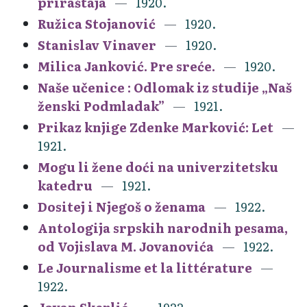
priraštaja
1920.
Ružica Stojanović
1920.
Stanislav Vinaver
1920.
Milica Janković. Pre sreće.
1920.
Naše učenice : Odlomak iz studije „Naš
ženski Podmladak”
1921.
Prikaz knjige Zdenke Marković: Let
1921.
Mogu li žene doći na univerzitetsku
katedru
1921.
Dositej i Njegoš o ženama
1922.
Antologija srpskih narodnih pesama,
od Vojislava M. Jovanovića
1922.
Le Journalisme et la littérature
1922.