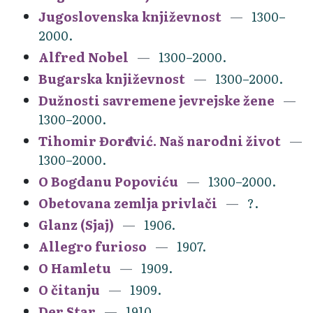
Jugoslovenska književnost
1300–
2000.
Alfred Nobel
1300–2000.
Bugarska književnost
1300–2000.
Dužnosti savremene jevrejske žene
1300–2000.
Tihomir Đorđević. Naš narodni život
1300–2000.
O Bogdanu Popoviću
1300–2000.
Obetovana zemlja privlači
?.
Glanz (Sjaj)
1906.
Allegro furioso
1907.
O Hamletu
1909.
O čitanju
1909.
Der Star
1910.