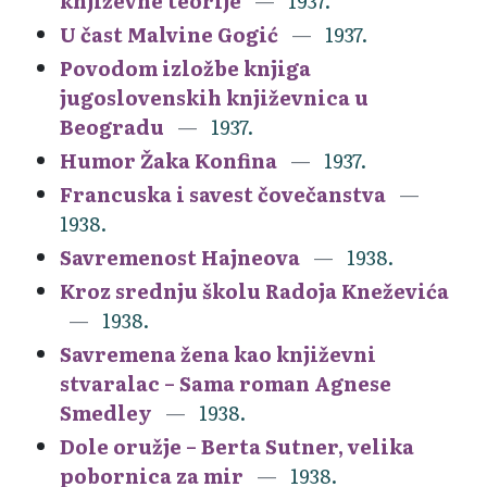
književne teorije
1937.
U čast Malvine Gogić
1937.
Povodom izložbe knjiga
jugoslovenskih književnica u
Beogradu
1937.
Humor Žaka Konfina
1937.
Francuska i savest čovečanstva
1938.
Savremenost Hajneova
1938.
Kroz srednju školu Radoja Kneževića
1938.
Savremena žena kao književni
stvaralac – Sama roman Agnese
Smedley
1938.
Dole oružje – Berta Sutner, velika
pobornica za mir
1938.