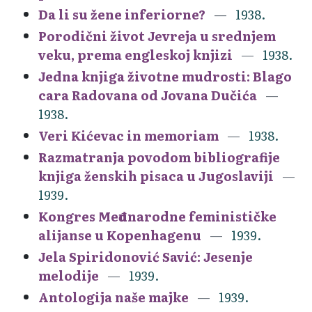
Da li su žene inferiorne?
1938.
Porodični život Jevreja u srednjem
veku, prema engleskoj knjizi
1938.
Jedna knjiga životne mudrosti: Blago
cara Radovana od Jovana Dučića
1938.
Veri Kićevac in memoriam
1938.
Razmatranja povodom bibliografije
knjiga ženskih pisaca u Jugoslaviji
1939.
Kongres Međunarodne feminističke
alijanse u Kopenhagenu
1939.
Jela Spiridonović Savić: Jesenje
melodije
1939.
Antologija naše majke
1939.