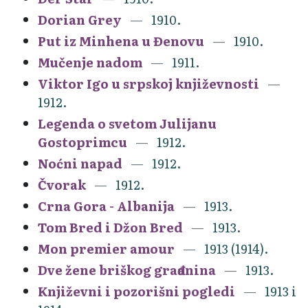
Dorian Grey
1910.
Put iz Minhena u Đenovu
1910.
Mučenje nadom
1911.
Viktor Igo u srpskoj književnosti
1912.
Legenda o svetom Julijanu
Gostoprimcu
1912.
Noćni napad
1912.
Čvorak
1912.
Crna Gora - Albanija
1913.
Tom Bred i Džon Bred
1913.
Mon premier amour
1913 (1914).
Dve žene briškog građanina
1913.
Književni i pozorišni pogledi
1913 i