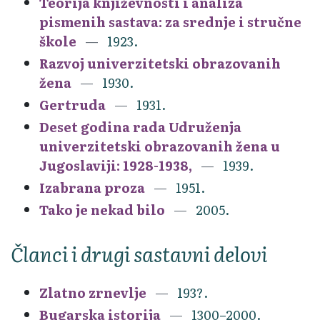
Teorija književnosti i analiza
pismenih sastava: za srednje i stručne
škole
1923.
Razvoj univerzitetski obrazovanih
žena
1930.
Gertruda
1931.
Deset godina rada Udruženja
univerzitetski obrazovanih žena u
Jugoslaviji: 1928-1938,
1939.
Izabrana proza
1951.
Tako je nekad bilo
2005.
Članci i drugi sastavni delovi
Zlatno zrnevlje
193?.
Bugarska istorija
1300–2000.