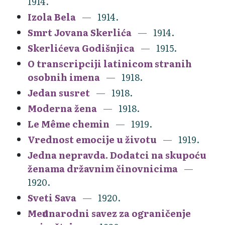
1914.
Izola Bela
1914.
Smrt Jovana Skerlića
1914.
Skerlićeva Godišnjica
1915.
O transcripciji latinicom stranih
osobnih imena
1918.
Jedan susret
1918.
Moderna žena
1918.
Le Même chemin
1919.
Vrednost emocije u životu
1919.
Jedna nepravda. Dodatci na skupoću
ženama državnim činovnicima
1920.
Sveti Sava
1920.
Međunarodni savez za ograničenje