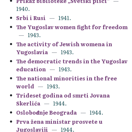
Prikaz biblioteke „Svetski pisci“
1940.
Srbi i Rusi
1941.
The Yugoslav women fight for freedom
1943.
The activity of Jewish womena in
Yugoslavia
1943.
The democratic trends in the Yugoslav
education
1943.
The national minorities in the free
world
1943.
Trideset godina od smrti Jovana
Skerlića
1944.
Oslobođenje Beograda
1944.
Prva žena ministar prosvete u
Jugoslaviji
1944.