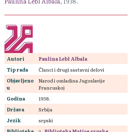
Paulina Lebl Albala
, 1938.
Autori
Paulina Lebl Albala
Tip rada
Članci i drugi sastavni delovi
Objavljeno
Narod i omladina Jugoslavije
u
Francuskoj
Godina
1938.
Država
Srbija
Jezik
srpski
Biblioteke
Biblioteka Matice srpske