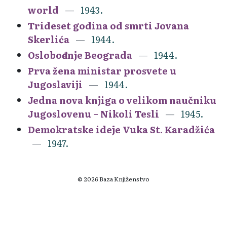
world
1943.
Trideset godina od smrti Jovana
Skerlića
1944.
Oslobođenje Beograda
1944.
Prva žena ministar prosvete u
Jugoslaviji
1944.
Jedna nova knjiga o velikom naučniku
Jugoslovenu – Nikoli Tesli
1945.
Demokratske ideje Vuka St. Karadžića
1947.
© 2026 Baza Knjiženstvo