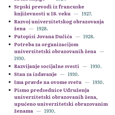
Srpski prevodi iz francuske
književnosti u 18. veku
1927.
Razvoj univerzitetskog obrazovanja
žena
1928.
Putopisi Jovana Dučića
1928.
Potreba za organizacijom
univerzitetski obrazovanih žena
1930.
Razvijanje socijalne svesti
1930.
Stan za izdavanje
1930.
Ima pravde na ovome svetu
1930.
Pismo predsednice Udruženja
univerzitetski obrazovanih žena,
upućeno univerzitetski obrazovanim
ženama
1930.