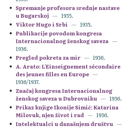
Spremanje profesora srednje nastave
u Bugarskoj
1935.
Viktor Hugo i Srbi
1935.
Publikacije povodom kongresa
Internacionalnog ženskog saveza
1936.
Pregled pokreta za mir
1936.
A. Arato: L'Einseignement sécondaire
des jeunes filles en Europe
1936/1937.
Značaj kongresa Internacionalnog
ženskog saveza u Dubrovniku
1936.
Prikaz knjige Ikonije Simić: Katarina
Milovuk, njen život i rad
1936.
Intelektualci u današnjem društvu