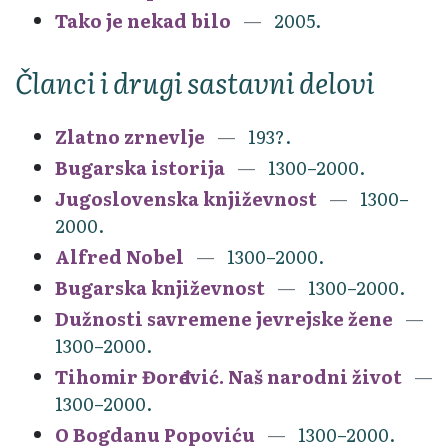
Tako je nekad bilo
2005.
Članci i drugi sastavni delovi
Zlatno zrnevlje
193?.
Bugarska istorija
1300–2000.
Jugoslovenska književnost
1300–
2000.
Alfred Nobel
1300–2000.
Bugarska književnost
1300–2000.
Dužnosti savremene jevrejske žene
1300–2000.
Tihomir Đorđević. Naš narodni život
1300–2000.
O Bogdanu Popoviću
1300–2000.