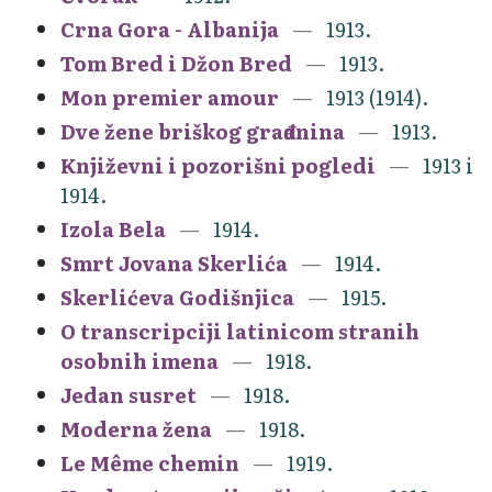
Crna Gora - Albanija
1913.
Tom Bred i Džon Bred
1913.
Mon premier amour
1913 (1914).
Dve žene briškog građanina
1913.
Književni i pozorišni pogledi
1913 i
1914.
Izola Bela
1914.
Smrt Jovana Skerlića
1914.
Skerlićeva Godišnjica
1915.
O transcripciji latinicom stranih
osobnih imena
1918.
Jedan susret
1918.
Moderna žena
1918.
Le Même chemin
1919.