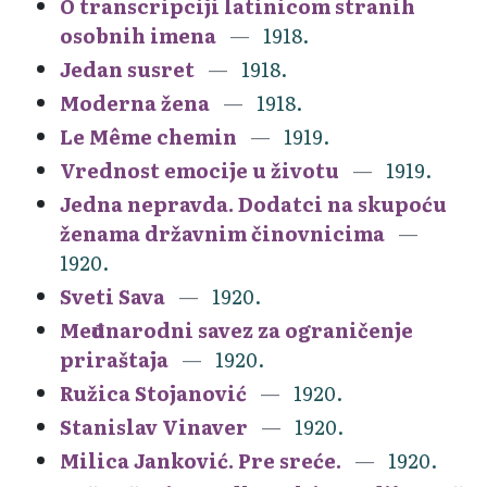
O transcripciji latinicom stranih
osobnih imena
1918.
Jedan susret
1918.
Moderna žena
1918.
Le Même chemin
1919.
Vrednost emocije u životu
1919.
Jedna nepravda. Dodatci na skupoću
ženama državnim činovnicima
1920.
Sveti Sava
1920.
Međunarodni savez za ograničenje
priraštaja
1920.
Ružica Stojanović
1920.
Stanislav Vinaver
1920.
Milica Janković. Pre sreće.
1920.