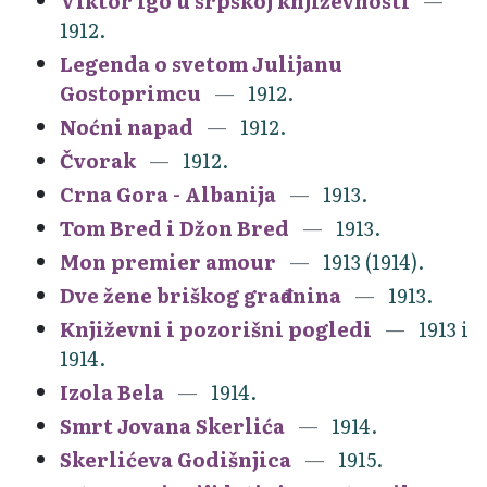
Viktor Igo u srpskoj književnosti
1912.
Legenda o svetom Julijanu
Gostoprimcu
1912.
Noćni napad
1912.
Čvorak
1912.
Crna Gora - Albanija
1913.
Tom Bred i Džon Bred
1913.
Mon premier amour
1913 (1914).
Dve žene briškog građanina
1913.
Književni i pozorišni pogledi
1913 i
1914.
Izola Bela
1914.
Smrt Jovana Skerlića
1914.
Skerlićeva Godišnjica
1915.