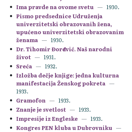
Ima pravde na ovome svetu
1930.
Pismo predsednice Udruženja
univerzitetski obrazovanih žena,
upućeno univerzitetski obrazovanim
ženama
1930.
Dr. Tihomir Đorđević. Naš narodni
život
1931.
Sreća
1932.
Izložba dečje knjige: jedna kulturna
manifestacija Ženskog pokreta
1933.
Gramofon
1933.
Znanje je svetlost
1933.
Impresije iz Engleske
1933.
Kongres PEN kluba u Dubrovniku