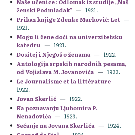
Naše učenice : Odlomak iz studije „Naš
ženski Podmladak”
1921.
Prikaz knjige Zdenke Marković: Let
1921.
Mogu li žene doći na univerzitetsku
katedru
1921.
Dositej i Njegoš o ženama
1922.
Antologija srpskih narodnih pesama,
od Vojislava M. Jovanovića
1922.
Le Journalisme et la littérature
1922.
Jovan Skerlić
1922.
Ka poznavanju Ljubomira P.
Nenadovića
1923.
Sećanje na Jovana Skerlića
1924.
Gospođa de Stal
1924.