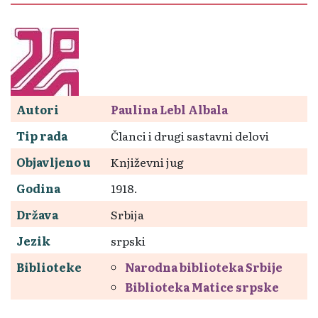
Autori
Paulina Lebl Albala
Tip rada
Članci i drugi sastavni delovi
Objavljeno u
Književni jug
Godina
1918.
Država
Srbija
Jezik
srpski
Biblioteke
Narodna biblioteka Srbije
Biblioteka Matice srpske