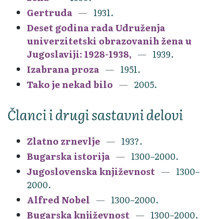
Gertruda
1931.
Deset godina rada Udruženja
univerzitetski obrazovanih žena u
Jugoslaviji: 1928-1938,
1939.
Izabrana proza
1951.
Tako je nekad bilo
2005.
Članci i drugi sastavni delovi
Zlatno zrnevlje
193?.
Bugarska istorija
1300–2000.
Jugoslovenska književnost
1300–
2000.
Alfred Nobel
1300–2000.
Bugarska književnost
1300–2000.