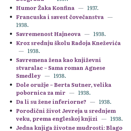
Humor Žaka Konfina
1937.
Francuska i savest čovečanstva
1938.
Savremenost Hajneova
1938.
Kroz srednju školu Radoja Kneževića
1938.
Savremena žena kao književni
stvaralac – Sama roman Agnese
Smedley
1938.
Dole oružje – Berta Sutner, velika
pobornica za mir
1938.
Da li su žene inferiorne?
1938.
Porodični život Jevreja u srednjem
veku, prema engleskoj knjizi
1938.
Jedna knjiga životne mudrosti: Blago