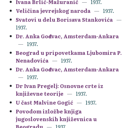
Ivana Brlić-Mažuranić
1937.
Veličina jevrejskog naroda
1937.
Svatovi u delu Borisava Stankovića
1937.
Dr. Anka Gođevac, Amsterdam-Ankara
1937.
Beograd u pripovetkama Ljubomira P.
Nenadovića
1937.
Dr. Anka Gođevac, Amsterdam-Ankara
1937.
Dr Ivan Pregelj: Osnovne crte iz
književne teorije
1937.
U čast Malvine Gogić
1937.
Povodom izložbe knjiga
jugoslovenskih književnica u
Beogradu
1937.