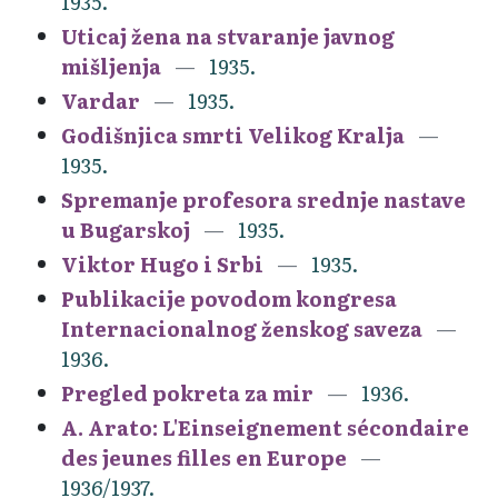
1935.
Uticaj žena na stvaranje javnog
mišljenja
1935.
Vardar
1935.
Godišnjica smrti Velikog Kralja
1935.
Spremanje profesora srednje nastave
u Bugarskoj
1935.
Viktor Hugo i Srbi
1935.
Publikacije povodom kongresa
Internacionalnog ženskog saveza
1936.
Pregled pokreta za mir
1936.
A. Arato: L'Einseignement sécondaire
des jeunes filles en Europe
1936/1937.