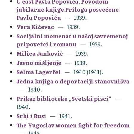
U čast Pavla Popovića, Povodom
jubilarne knjige Priloga posvećene
Pavlu Popoviću
1939.
Vera Kićevac
1939.
Socijalni momenat u našoj savremenoj
pripovetci i romanu
1939.
Milica Janković
1939.
Javno mišljenje
1939.
Selma Lagerfel
1940 (1941).
Jedna knjiga o deportaciji stanovnišva
1940.
Prikaz biblioteke „Svetski pisci“
1940.
Srbi i Rusi
1941.
The Yugoslav women fight for freedom
1943.