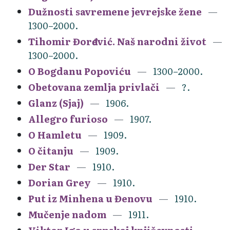
Dužnosti savremene jevrejske žene
1300–2000.
Tihomir Đorđević. Naš narodni život
1300–2000.
O Bogdanu Popoviću
1300–2000.
Obetovana zemlja privlači
?.
Glanz (Sjaj)
1906.
Allegro furioso
1907.
O Hamletu
1909.
O čitanju
1909.
Der Star
1910.
Dorian Grey
1910.
Put iz Minhena u Đenovu
1910.
Mučenje nadom
1911.