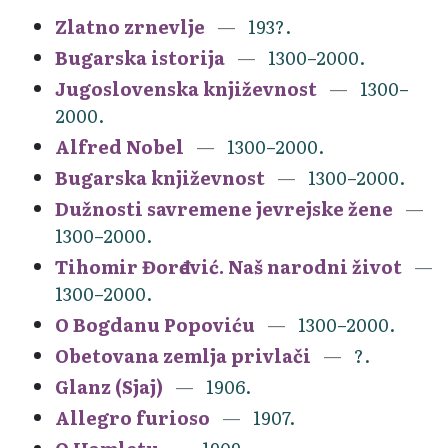
Zlatno zrnevlje
193?.
Bugarska istorija
1300–2000.
Jugoslovenska književnost
1300–
2000.
Alfred Nobel
1300–2000.
Bugarska književnost
1300–2000.
Dužnosti savremene jevrejske žene
1300–2000.
Tihomir Đorđević. Naš narodni život
1300–2000.
O Bogdanu Popoviću
1300–2000.
Obetovana zemlja privlači
?.
Glanz (Sjaj)
1906.
Allegro furioso
1907.