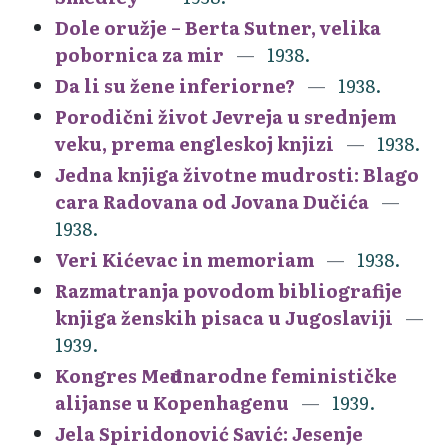
Dole oružje – Berta Sutner, velika
pobornica za mir
1938.
Da li su žene inferiorne?
1938.
Porodični život Jevreja u srednjem
veku, prema engleskoj knjizi
1938.
Jedna knjiga životne mudrosti: Blago
cara Radovana od Jovana Dučića
1938.
Veri Kićevac in memoriam
1938.
Razmatranja povodom bibliografije
knjiga ženskih pisaca u Jugoslaviji
1939.
Kongres Međunarodne feminističke
alijanse u Kopenhagenu
1939.
Jela Spiridonović Savić: Jesenje