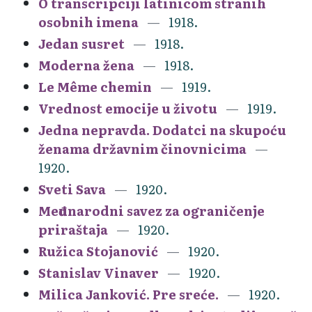
O transcripciji latinicom stranih
osobnih imena
1918.
Jedan susret
1918.
Moderna žena
1918.
Le Même chemin
1919.
Vrednost emocije u životu
1919.
Jedna nepravda. Dodatci na skupoću
ženama državnim činovnicima
1920.
Sveti Sava
1920.
Međunarodni savez za ograničenje
priraštaja
1920.
Ružica Stojanović
1920.
Stanislav Vinaver
1920.
Milica Janković. Pre sreće.
1920.