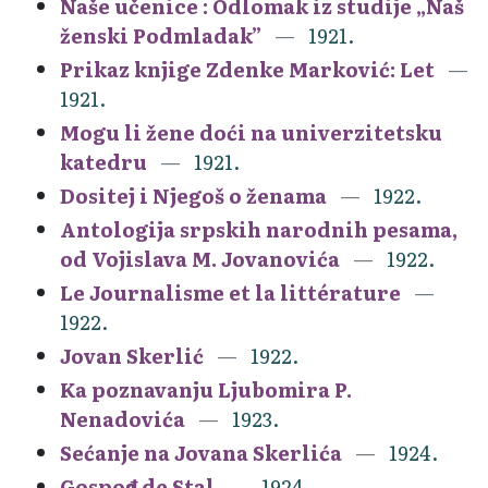
Naše učenice : Odlomak iz studije „Naš
ženski Podmladak”
1921.
Prikaz knjige Zdenke Marković: Let
1921.
Mogu li žene doći na univerzitetsku
katedru
1921.
Dositej i Njegoš o ženama
1922.
Antologija srpskih narodnih pesama,
od Vojislava M. Jovanovića
1922.
Le Journalisme et la littérature
1922.
Jovan Skerlić
1922.
Ka poznavanju Ljubomira P.
Nenadovića
1923.
Sećanje na Jovana Skerlića
1924.
Gospođa de Stal
1924.