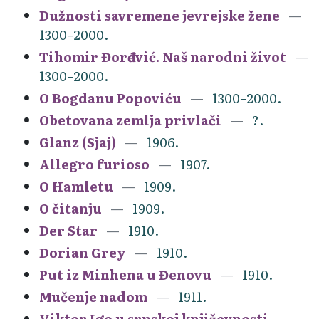
Dužnosti savremene jevrejske žene
1300–2000.
Tihomir Đorđević. Naš narodni život
1300–2000.
O Bogdanu Popoviću
1300–2000.
Obetovana zemlja privlači
?.
Glanz (Sjaj)
1906.
Allegro furioso
1907.
O Hamletu
1909.
O čitanju
1909.
Der Star
1910.
Dorian Grey
1910.
Put iz Minhena u Đenovu
1910.
Mučenje nadom
1911.
Viktor Igo u srpskoj književnosti