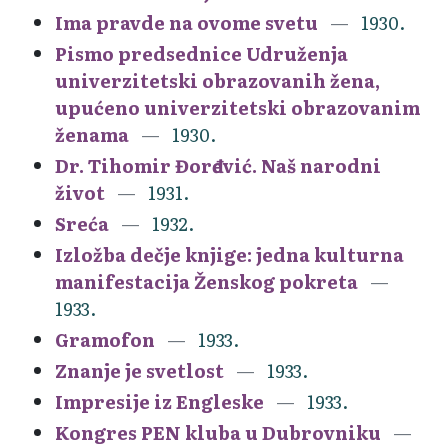
Ima pravde na ovome svetu
1930.
Pismo predsednice Udruženja
univerzitetski obrazovanih žena,
upućeno univerzitetski obrazovanim
ženama
1930.
Dr. Tihomir Đorđević. Naš narodni
život
1931.
Sreća
1932.
Izložba dečje knjige: jedna kulturna
manifestacija Ženskog pokreta
1933.
Gramofon
1933.
Znanje je svetlost
1933.
Impresije iz Engleske
1933.
Kongres PEN kluba u Dubrovniku