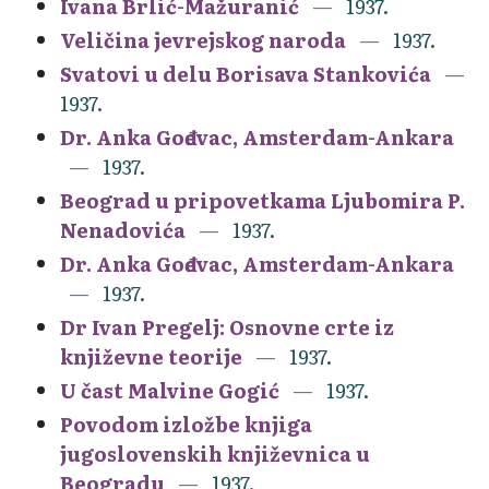
Ivana Brlić-Mažuranić
1937.
Veličina jevrejskog naroda
1937.
Svatovi u delu Borisava Stankovića
1937.
Dr. Anka Gođevac, Amsterdam-Ankara
1937.
Beograd u pripovetkama Ljubomira P.
Nenadovića
1937.
Dr. Anka Gođevac, Amsterdam-Ankara
1937.
Dr Ivan Pregelj: Osnovne crte iz
književne teorije
1937.
U čast Malvine Gogić
1937.
Povodom izložbe knjiga
jugoslovenskih književnica u
Beogradu
1937.