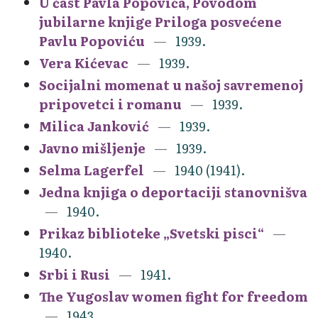
U čast Pavla Popovića, Povodom
jubilarne knjige Priloga posvećene
Pavlu Popoviću
1939.
Vera Kićevac
1939.
Socijalni momenat u našoj savremenoj
pripovetci i romanu
1939.
Milica Janković
1939.
Javno mišljenje
1939.
Selma Lagerfel
1940 (1941).
Jedna knjiga o deportaciji stanovnišva
1940.
Prikaz biblioteke „Svetski pisci“
1940.
Srbi i Rusi
1941.
The Yugoslav women fight for freedom
1943.