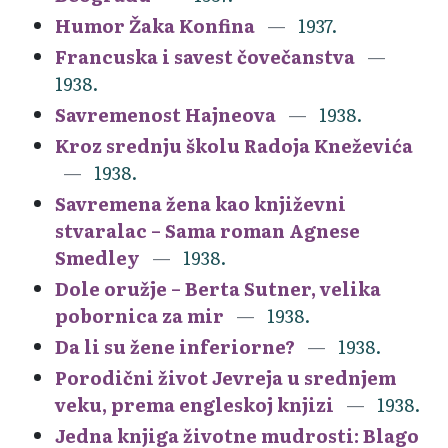
Humor Žaka Konfina
1937.
Francuska i savest čovečanstva
1938.
Savremenost Hajneova
1938.
Kroz srednju školu Radoja Kneževića
1938.
Savremena žena kao književni
stvaralac – Sama roman Agnese
Smedley
1938.
Dole oružje – Berta Sutner, velika
pobornica za mir
1938.
Da li su žene inferiorne?
1938.
Porodični život Jevreja u srednjem
veku, prema engleskoj knjizi
1938.
Jedna knjiga životne mudrosti: Blago