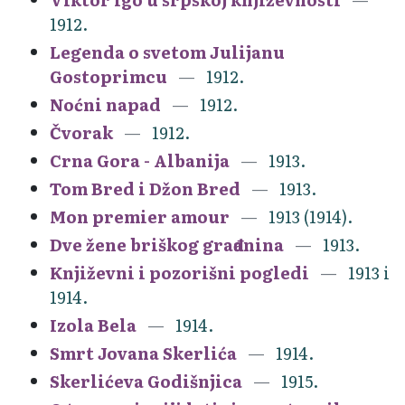
1912.
Legenda o svetom Julijanu
Gostoprimcu
1912.
Noćni napad
1912.
Čvorak
1912.
Crna Gora - Albanija
1913.
Tom Bred i Džon Bred
1913.
Mon premier amour
1913 (1914).
Dve žene briškog građanina
1913.
Književni i pozorišni pogledi
1913 i
1914.
Izola Bela
1914.
Smrt Jovana Skerlića
1914.
Skerlićeva Godišnjica
1915.