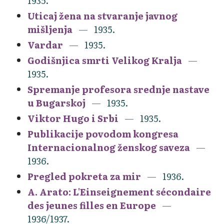
1935.
Uticaj žena na stvaranje javnog
mišljenja
1935.
Vardar
1935.
Godišnjica smrti Velikog Kralja
1935.
Spremanje profesora srednje nastave
u Bugarskoj
1935.
Viktor Hugo i Srbi
1935.
Publikacije povodom kongresa
Internacionalnog ženskog saveza
1936.
Pregled pokreta za mir
1936.
A. Arato: L'Einseignement sécondaire
des jeunes filles en Europe
1936/1937.