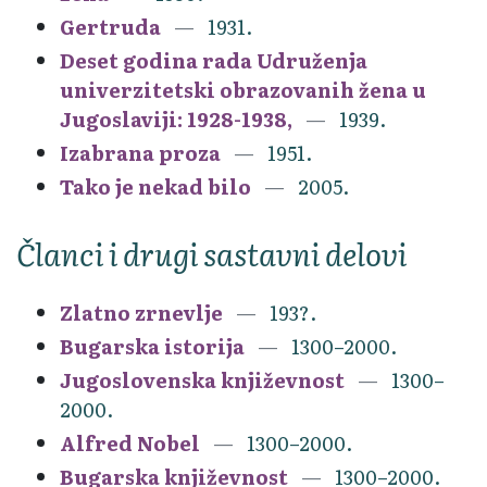
Gertruda
1931.
Deset godina rada Udruženja
univerzitetski obrazovanih žena u
Jugoslaviji: 1928-1938,
1939.
Izabrana proza
1951.
Tako je nekad bilo
2005.
Članci i drugi sastavni delovi
Zlatno zrnevlje
193?.
Bugarska istorija
1300–2000.
Jugoslovenska književnost
1300–
2000.
Alfred Nobel
1300–2000.
Bugarska književnost
1300–2000.