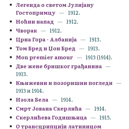
Легенда о светом Јулијану
Гостопримцу
1912.
Ноћни напад
1912.
Чворак
1912.
Црна Гора - Албанија
1913.
Том Бред и Џон Бред
1913.
Mon premier amour
1913 (1914).
Две жене бришког грађанина
1913.
Књижевни и позоришни погледи
1913 и 1914.
Изола Бела
1914.
Смрт Јована Скерлића
1914.
Скерлићева Годишњица
1915.
О трансцрипцији латиницом