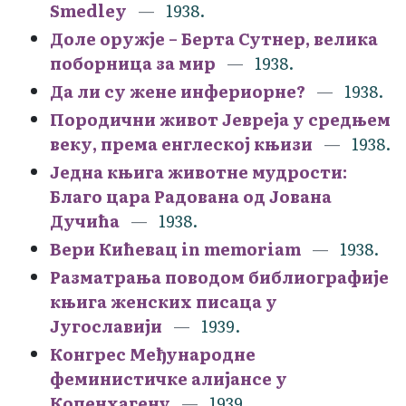
Smedley
1938.
Доле оружје – Берта Сутнер, велика
поборница за мир
1938.
Да ли су жене инфериорне?
1938.
Породични живот Јевреја у средњем
веку, према енглеској књизи
1938.
Једна књига животне мудрости:
Благо цара Радована од Јована
Дучића
1938.
Вери Кићевац in memoriam
1938.
Разматрања поводом библиографије
књига женских писаца у
Југославији
1939.
Конгрес Међународне
феминистичке алијансе у
Копенхагену
1939.