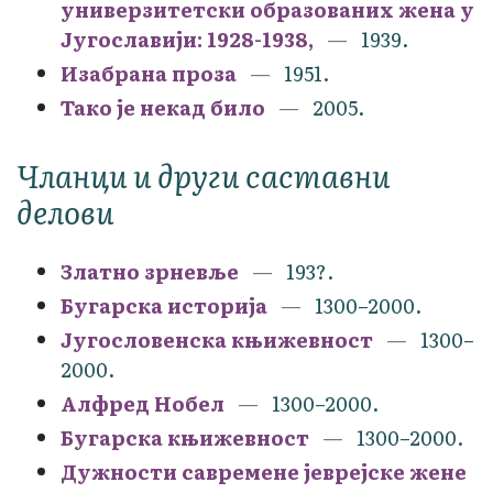
универзитетски образованих жена у
Југославији: 1928-1938,
1939.
Изабрана проза
1951.
Тако је некад било
2005.
Чланци и други саставни
делови
Златно зрневље
193?.
Бугарска историја
1300–2000.
Југословенска књижевност
1300–
2000.
Алфред Нобел
1300–2000.
Бугарска књижевност
1300–2000.
Дужности савремене јеврејске жене