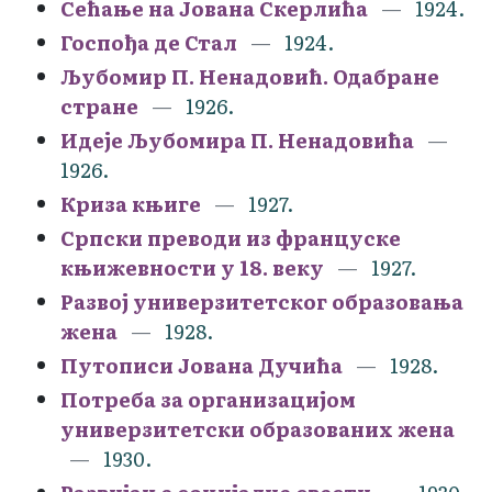
Сећање на Јована Скерлића
1924.
Госпођа де Стал
1924.
Љубомир П. Ненадовић. Одабране
стране
1926.
Идеје Љубомира П. Ненадовића
1926.
Криза књиге
1927.
Српски преводи из француске
књижевности у 18. веку
1927.
Развој универзитетског образовања
жена
1928.
Путописи Јована Дучића
1928.
Потреба за организацијом
универзитетски образованих жена
1930.