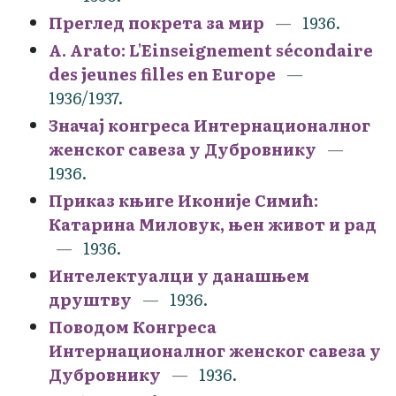
Преглед покрета за мир
1936.
A. Arato: L'Einseignement sécondaire
des jeunes filles en Europe
1936/1937.
Значај конгреса Интернационалног
женског савеза у Дубровнику
1936.
Приказ књиге Иконије Симић:
Катарина Миловук, њен живот и рад
1936.
Интелектуалци у данашњем
друштву
1936.
Поводом Конгреса
Интернационалног женског савеза у
Дубровнику
1936.