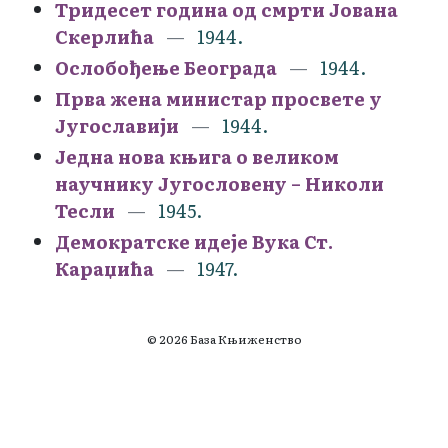
Тридесет година од смрти Јована
Скерлића
1944.
Ослобођење Београда
1944.
Прва жена министар просвете у
Југославији
1944.
Једна нова књига о великом
научнику Југословену – Николи
Тесли
1945.
Демократске идеје Вука Ст.
Караџића
1947.
© 2026 База Књиженство