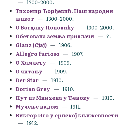
1300–2000.
Тихомир Ђорђевић. Наш народни
живот
1300–2000.
О Богдану Поповићу
1300–2000.
Обетована земља привлачи
?.
Glanz (Сјај)
1906.
Allegro furioso
1907.
О Хамлету
1909.
О читању
1909.
Der Star
1910.
Dorian Grey
1910.
Пут из Минхена у Ђенову
1910.
Мучење надом
1911.
Виктор Иго у српској књижевности
1912.