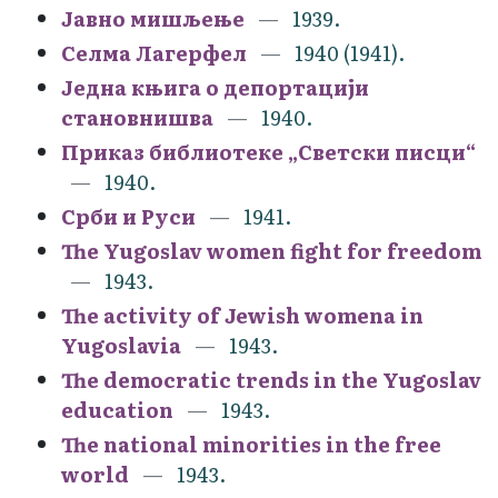
Јавно мишљење
1939.
Селма Лагерфел
1940 (1941).
Једна књига о депортацији
становнишва
1940.
Приказ библиотеке „Светски писци“
1940.
Срби и Руси
1941.
The Yugoslav women fight for freedom
1943.
The activity of Jewish womena in
Yugoslavia
1943.
The democratic trends in the Yugoslav
education
1943.
The national minorities in the free
world
1943.