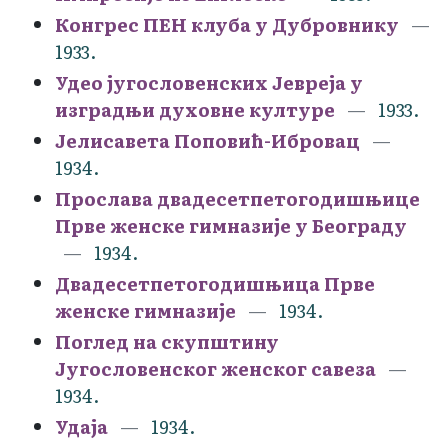
Конгрес ПЕН клуба у Дубровнику
1933.
Удео југословенских Јевреја у
изградњи духовне културе
1933.
Јелисавета Поповић-Ибровац
1934.
Прослава двадесетпетогодишњице
Прве женске гимназије у Београду
1934.
Двадесетпетогодишњица Прве
женске гимназије
1934.
Поглед на скупштину
Југословенског женског савеза
1934.
Удаја
1934.