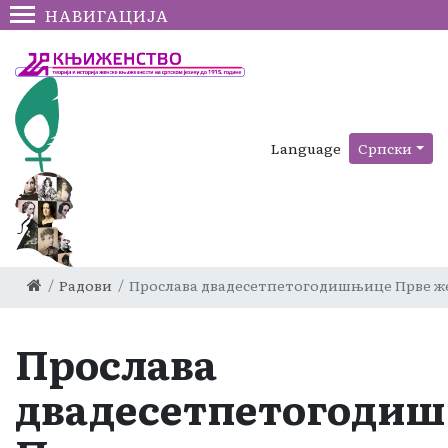
НАВИГАЦИЈА
Language
Српски
Радови
Прослава двадесетпетогодишњице Прве же
Прослава
двадесетпетогоди