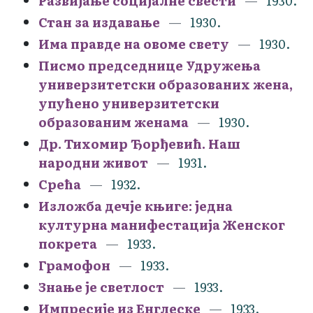
Развијање социјалне свести
1930.
Стан за издавање
1930.
Има правде на овоме свету
1930.
Писмо председнице Удружења
универзитетски образованих жена,
упућено универзитетски
образованим женама
1930.
Др. Тихомир Ђорђевић. Наш
народни живот
1931.
Срећа
1932.
Изложба дечје књиге: једна
културна манифестација Женског
покрета
1933.
Грамофон
1933.
Знање је светлост
1933.
Импресије из Енглеске
1933.