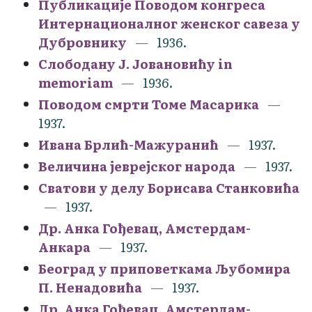
Публикације Поводом конгреса
Интернационалног женског савеза у
Дубровнику
1936.
Слободану Ј. Јовановићу in
memoriam
1936.
Поводом смрти Томе Масарика
1937.
Ивана Брлић-Мажуранић
1937.
Величина јеврејског народа
1937.
Сватови у делу Борисава Станковића
1937.
Др. Анка Гођевац, Амстердам-
Анкара
1937.
Београд у приповеткама Љубомира
П. Ненадовића
1937.
Др. Анка Гођевац, Амстердам-