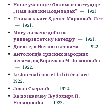
Наше ученице : Oдломак из студије
„Наш женски Подмладак”
1921.
Приказ књиге Зденке Марковић: Лет
1921.
Могу ли жене доћи на
универзитетску катедру
1921.
Доситеј и Његош о женама
1922.
Антологија српских народних
песама, од Војислава М. Јовановића
1922.
Le Journalisme et la littérature
1922.
Јован Скерлић
1922.
Ка познавању Љубомира П.
Ненадовића
1923.