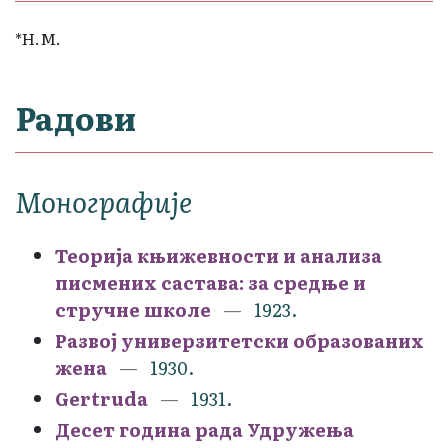
*Н.М.
Радови
Монографије
Теорија књижевности и анализа
писмених састава: за средње и
стручне школе
1923.
Развој универзитетски образованих
жена
1930.
Gertruda
1931.
Десет година рада Удружења