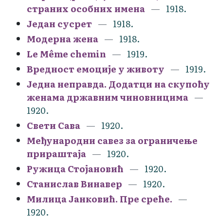
страних особних имена
1918.
Један сусрет
1918.
Модерна жена
1918.
Le Même chemin
1919.
Вредност емоције у животу
1919.
Једна неправда. Додатци на скупоћу
женама државним чиновницима
1920.
Свети Сава
1920.
Међународни савез за ограничење
прираштаја
1920.
Ружица Стојановић
1920.
Станислав Винавер
1920.
Милица Јанковић. Пре среће.
1920.