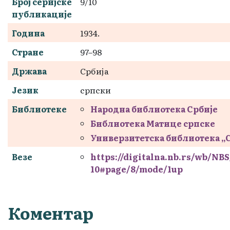
Број серијске
9/10
публикације
Година
1934.
Стране
97–98
Држава
Србија
Језик
српски
Библиотеке
Народна библиотека Србије
Библиотека Матице српске
Универзитетска библиотека „
Везе
https://digitalna.nb.rs/wb/NB
10#page/8/mode/1up
Коментар