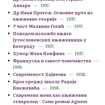
Анкара
1937.
Др Иван Прегељ: Основне црте из
књижевне теорије
1937.
У част Малвине Гогић
1937.
Поводом изложбе књига
југословенских књижевница у
Београду
1937.
Хумор Жака Конфина
1937.
Француска и савест човечанства
1938.
Савременост Хајнеова
1938.
Кроз средњу школу Радоја
Кнежевића
1938.
Савремена жена као књижевни
стваралац – Сама роман Agnese