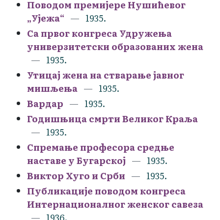
Поводом премијере Нушићевог
„Ујежа“
1935.
Са првог конгреса Удружења
универзитетски образованих жена
1935.
Утицај жена на стварање јавног
мишљења
1935.
Вардар
1935.
Годишњица смрти Великог Краља
1935.
Спремање професора средње
наставе у Бугарској
1935.
Виктор Хуго и Срби
1935.
Публикације поводом конгреса
Интернационалног женског савеза
1936.