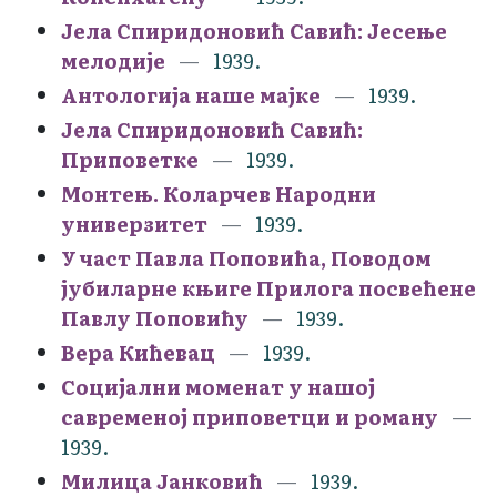
Јела Спиридоновић Савић: Јесење
мелодије
1939.
Антологија наше мајке
1939.
Јела Спиридоновић Савић:
Приповетке
1939.
Монтењ. Коларчев Народни
универзитет
1939.
У част Павла Поповића, Поводом
јубиларне књиге Прилога посвећене
Павлу Поповићу
1939.
Вера Кићевац
1939.
Социјални моменат у нашој
савременој приповетци и роману
1939.
Милица Јанковић
1939.