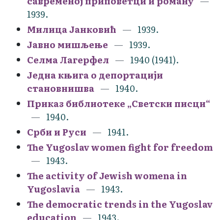
савременој приповетци и роману
1939.
Милица Јанковић
1939.
Јавно мишљење
1939.
Селма Лагерфел
1940 (1941).
Једна књига о депортацији
становнишва
1940.
Приказ библиотеке „Светски писци“
1940.
Срби и Руси
1941.
The Yugoslav women fight for freedom
1943.
The activity of Jewish womena in
Yugoslavia
1943.
The democratic trends in the Yugoslav
education
1943.