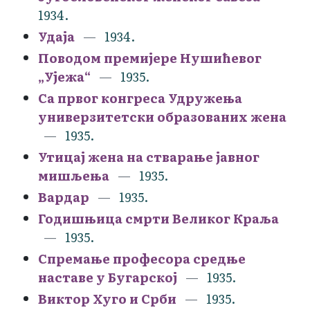
1934.
Удаја
1934.
Поводом премијере Нушићевог
„Ујежа“
1935.
Са првог конгреса Удружења
универзитетски образованих жена
1935.
Утицај жена на стварање јавног
мишљења
1935.
Вардар
1935.
Годишњица смрти Великог Краља
1935.
Спремање професора средње
наставе у Бугарској
1935.
Виктор Хуго и Срби
1935.