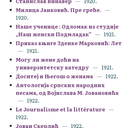
Станислав Винавер
1920.
Милица Јанковић. Пре среће.
1920.
Наше ученице : Oдломак из студије
„Наш женски Подмладак”
1921.
Приказ књиге Зденке Марковић: Лет
1921.
Могу ли жене доћи на
универзитетску катедру
1921.
Доситеј и Његош о женама
1922.
Антологија српских народних
песама, од Војислава М. Јовановића
1922.
Le Journalisme et la littérature
1922.
Јован Скерлић
1922.