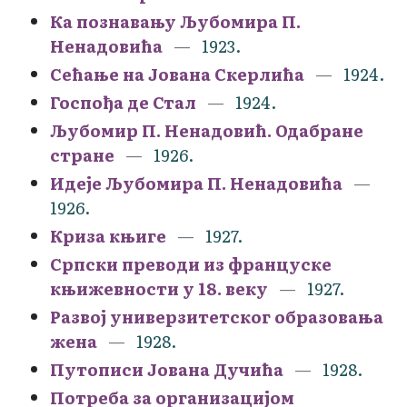
Ка познавању Љубомира П.
Ненадовића
1923.
Сећање на Јована Скерлића
1924.
Госпођа де Стал
1924.
Љубомир П. Ненадовић. Одабране
стране
1926.
Идеје Љубомира П. Ненадовића
1926.
Криза књиге
1927.
Српски преводи из француске
књижевности у 18. веку
1927.
Развој универзитетског образовања
жена
1928.
Путописи Јована Дучића
1928.
Потреба за организацијом