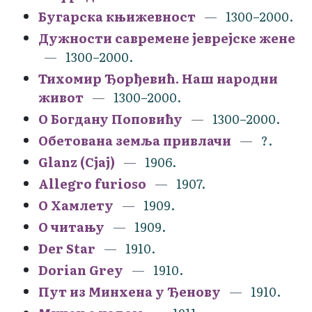
Бугарска књижевност
1300–2000.
Дужности савремене јеврејске жене
1300–2000.
Тихомир Ђорђевић. Наш народни
живот
1300–2000.
О Богдану Поповићу
1300–2000.
Обетована земља привлачи
?.
Glanz (Сјај)
1906.
Allegro furioso
1907.
О Хамлету
1909.
О читању
1909.
Der Star
1910.
Dorian Grey
1910.
Пут из Минхена у Ђенову
1910.