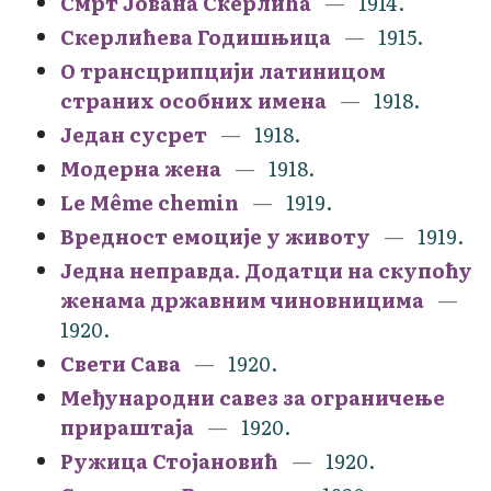
Смрт Јована Скерлића
1914.
Скерлићева Годишњица
1915.
О трансцрипцији латиницом
страних особних имена
1918.
Један сусрет
1918.
Модерна жена
1918.
Le Même chemin
1919.
Вредност емоције у животу
1919.
Једна неправда. Додатци на скупоћу
женама државним чиновницима
1920.
Свети Сава
1920.
Међународни савез за ограничење
прираштаја
1920.
Ружица Стојановић
1920.