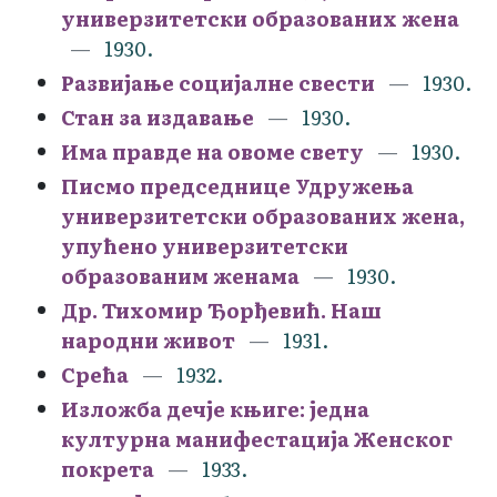
универзитетски образованих жена
1930.
Развијање социјалне свести
1930.
Стан за издавање
1930.
Има правде на овоме свету
1930.
Писмо председнице Удружења
универзитетски образованих жена,
упућено универзитетски
образованим женама
1930.
Др. Тихомир Ђорђевић. Наш
народни живот
1931.
Срећа
1932.
Изложба дечје књиге: једна
културна манифестација Женског
покрета
1933.