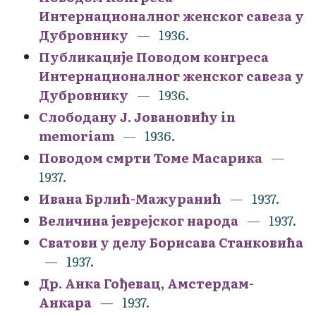
Интернационалног женског савеза у
Дубровнику
1936.
Публикације Поводом конгреса
Интернационалног женског савеза у
Дубровнику
1936.
Слободану Ј. Јовановићу in
memoriam
1936.
Поводом смрти Томе Масарика
1937.
Ивана Брлић-Мажуранић
1937.
Величина јеврејског народа
1937.
Сватови у делу Борисава Станковића
1937.
Др. Анка Гођевац, Амстердам-
Анкара
1937.