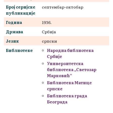
Број серијске
септембар-октобар
публикације
Година
1936.
Држава
Србија
Језик
српски
Библиотеке
Народна библиотека
Србије
Универзитетска
библиотека „Светозар
Марковић“
Библиотека Матице
српске
Библиотека града
Београда