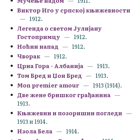
Мучење надом
1911.
Виктор Иго у српској књижевности
1912.
Легенда о светом Јулијану
Гостопримцу
1912.
Ноћни напад
1912.
Чворак
1912.
Црна Гора - Албанија
1913.
Том Бред и Џон Бред
1913.
Mon premier amour
1913 (1914).
Две жене бришког грађанина
1913.
Књижевни и позоришни погледи
1913 и 1914.
Изола Бела
1914.