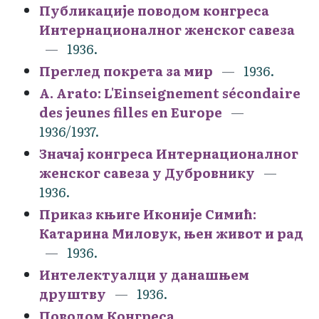
Публикације поводом конгреса
Интернационалног женског савеза
1936.
Преглед покрета за мир
1936.
A. Arato: L'Einseignement sécondaire
des jeunes filles en Europe
1936/1937.
Значај конгреса Интернационалног
женског савеза у Дубровнику
1936.
Приказ књиге Иконије Симић:
Катарина Миловук, њен живот и рад
1936.
Интелектуалци у данашњем
друштву
1936.
Поводом Конгреса