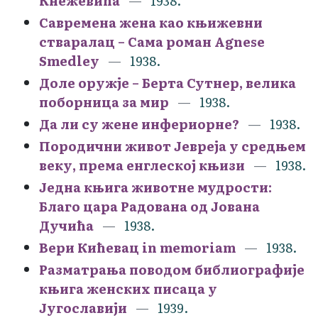
Кнежевића
1938.
Савремена жена као књижевни
стваралац – Сама роман Agnese
Smedley
1938.
Доле оружје – Берта Сутнер, велика
поборница за мир
1938.
Да ли су жене инфериорне?
1938.
Породични живот Јевреја у средњем
веку, према енглеској књизи
1938.
Једна књига животне мудрости:
Благо цара Радована од Јована
Дучића
1938.
Вери Кићевац in memoriam
1938.
Разматрања поводом библиографије
књига женских писаца у
Југославији
1939.