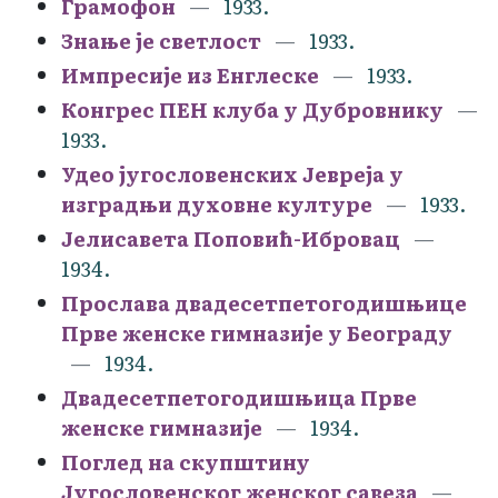
Грамофон
1933.
Знање је светлост
1933.
Импресије из Енглеске
1933.
Конгрес ПЕН клуба у Дубровнику
1933.
Удео југословенских Јевреја у
изградњи духовне културе
1933.
Јелисавета Поповић-Ибровац
1934.
Прослава двадесетпетогодишњице
Прве женске гимназије у Београду
1934.
Двадесетпетогодишњица Прве
женске гимназије
1934.
Поглед на скупштину
Југословенског женског савеза