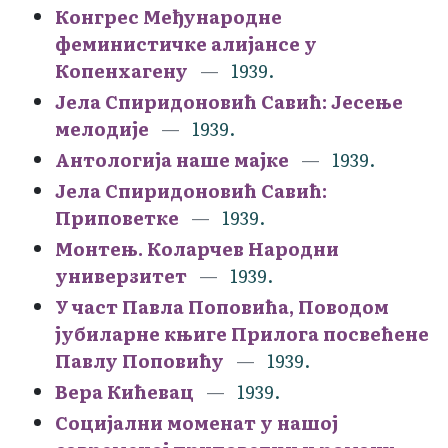
Конгрес Међународне
феминистичке алијансе у
Копенхагену
1939.
Јела Спиридоновић Савић: Јесење
мелодије
1939.
Антологија наше мајке
1939.
Јела Спиридоновић Савић:
Приповетке
1939.
Монтењ. Коларчев Народни
универзитет
1939.
У част Павла Поповића, Поводом
јубиларне књиге Прилога посвећене
Павлу Поповићу
1939.
Вера Кићевац
1939.
Социјални моменат у нашој