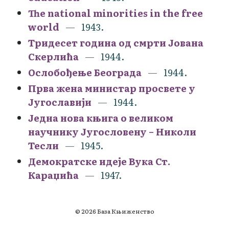
The national minorities in the free
world
1943.
Тридесет година од смрти Јована
Скерлића
1944.
Ослобођење Београда
1944.
Прва жена министар просвете у
Југославији
1944.
Једна нова књига о великом
научнику Југословену – Николи
Тесли
1945.
Демократске идеје Вука Ст.
Караџића
1947.
© 2026 База Књиженство