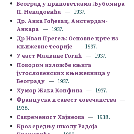
Београд у приповеткама Љубомира
П. Ненадовића
1937.
Др. Анка Гођевац, Амстердам-
Анкара
1937.
Др Иван Прегељ: Основне црте из
књижевне теорије
1937.
У част Малвине Гогић
1937.
Поводом изложбе књига
југословенских књижевница у
Београду
1937.
Хумор Жака Конфина
1937.
Француска и савест човечанства
1938.
Савременост Хајнеова
1938.
Кроз средњу школу Радоја