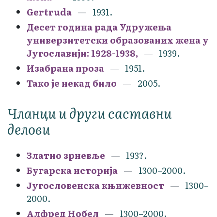
Gertruda
1931.
Десет година рада Удружења
универзитетски образованих жена у
Југославији: 1928-1938,
1939.
Изабрана проза
1951.
Тако је некад било
2005.
Чланци и други саставни
делови
Златно зрневље
193?.
Бугарска историја
1300–2000.
Југословенска књижевност
1300–
2000.
Алфред Нобел
1300–2000.