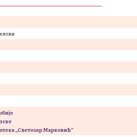
делови
рбије
пске
отека „Светозар Марковић“