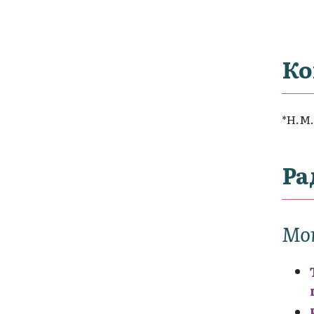
Ко
*Н.М.
Ра
Мо