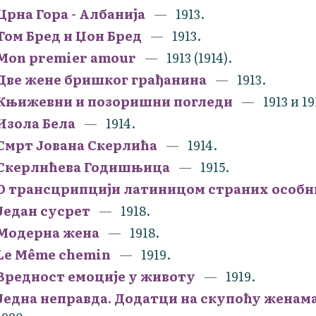
Црна Гора - Албанија
1913.
Том Бред и Џон Бред
1913.
Mon premier amour
1913 (1914).
Две жене бришког грађанина
1913.
Књижевни и позоришни погледи
1913 и 19
Изола Бела
1914.
Смрт Јована Скерлића
1914.
Скерлићева Годишњица
1915.
О трансцрипцији латиницом страних особн
Један сусрет
1918.
Модерна жена
1918.
Le Même chemin
1919.
Вредност емоције у животу
1919.
Једна неправда. Додатци на скупоћу жена