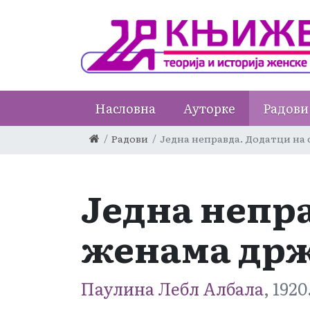
Насловна
Ауторке
Радови
Радови
Једна неправда. Додатци н
Једна непр
женама др
Паулина Лебл Албала
, 1920