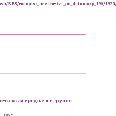
s/wb/NBS/casopisi_pretrazivi_po_datumu/p_195/192
става: за средње и стручне
1930.