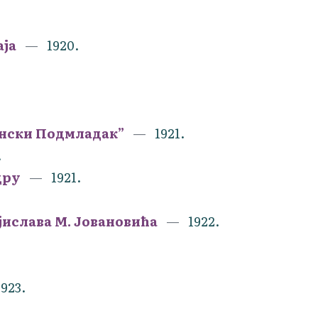
аја
1920.
енски Подмладак”
1921.
.
дру
1921.
јислава М. Јовановића
1922.
1923.