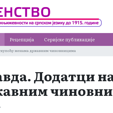
Рецепција
Серијске публикације
а скупоћу женама државним чиновницима
авда. Додатци н
жавним чиновн
.