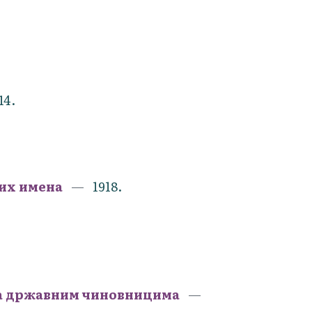
14.
их имена
1918.
ма државним чиновницима