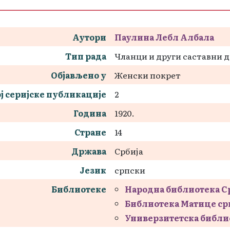
Аутори
Паулина Лебл Албала
Тип рада
Чланци и други саставни 
Објављено у
Женски покрет
ј серијске публикације
2
Година
1920.
Стране
14
Држава
Србија
Језик
српски
Библиотеке
Народна библиотека С
Библиотека Матице ср
Универзитетска библи