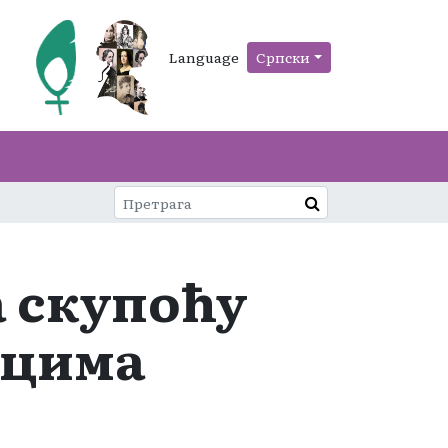
Language
Српски
а скупоћу
ицима