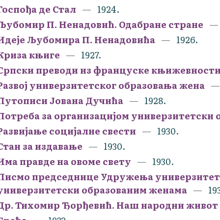
Госпођа де Стал
1924.
Љубомир П. Ненадовић. Одабране стране
Идеје Љубомира П. Ненадовића
1926.
Криза књиге
1927.
Српски преводи из француске књижевности 
Развој универзитетског образовања жена
Путописи Јована Дучића
1928.
Потреба за организацијом универзитетски 
Развијање социјалне свести
1930.
Стан за издавање
1930.
Има правде на овоме свету
1930.
Писмо председнице Удружења универзитетс
универзитетски образованим женама
19
Др. Тихомир Ђорђевић. Наш народни живот