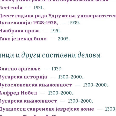
Gertruda
1931.
Десет година рада Удружења универзитетск
Југославији: 1928-1938,
1939.
Изабрана проза
1951.
Тако је некад било
2005.
нци и други саставни делови
Златно зрневље
193?.
Бугарска историја
1300–2000.
Југословенска књижевност
1300–2000.
Алфред Нобел
1300–2000.
Бугарска књижевност
1300–2000.
Дужности савремене јеврејске жене
1300