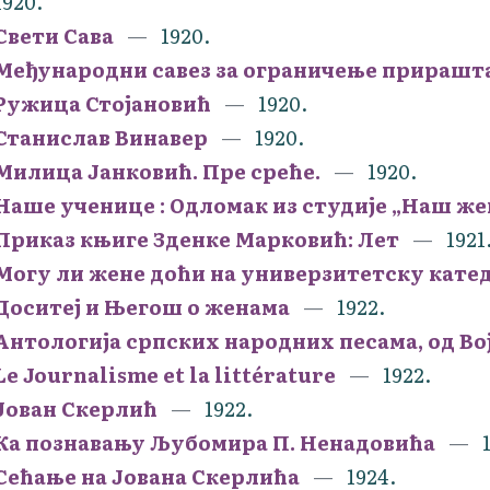
1920.
Свети Сава
1920.
Међународни савез за ограничење прирашт
Ружица Стојановић
1920.
Станислав Винавер
1920.
Милица Јанковић. Пре среће.
1920.
Наше ученице : Oдломак из студије „Наш ж
Приказ књиге Зденке Марковић: Лет
1921
Могу ли жене доћи на универзитетску кате
Доситеј и Његош о женама
1922.
Антологија српских народних песама, од Во
Le Journalisme et la littérature
1922.
Јован Скерлић
1922.
Ка познавању Љубомира П. Ненадовића
Сећање на Јована Скерлића
1924.