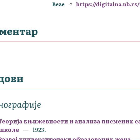
Везе
https://digitalna.nb.r
ментар
дови
нографије
Теорија књижевности и анализа писмених са
школе
1923.
Развој универзитетски образованих жена