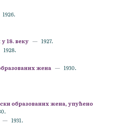
1926.
у 18. веку
1927.
1928.
образованих жена
1930.
ки образованих жена, упућено
30.
1931.