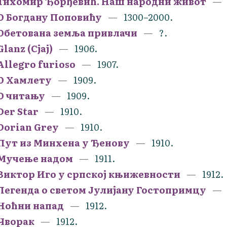
Тихомир Ђорђевић. Наш народни живот
О Богдану Поповићу
1300–2000.
Обетована земља привлачи
?.
Glanz (Сјај)
1906.
Allegro furioso
1907.
О Хамлету
1909.
О читању
1909.
Der Star
1910.
Dorian Grey
1910.
Пут из Минхена у Ђенову
1910.
Мучење надом
1911.
Виктор Иго у српској књижевности
1912.
Легенда о светом Јулијану Гостопримцу
Ноћни напад
1912.
Чворак
1912.