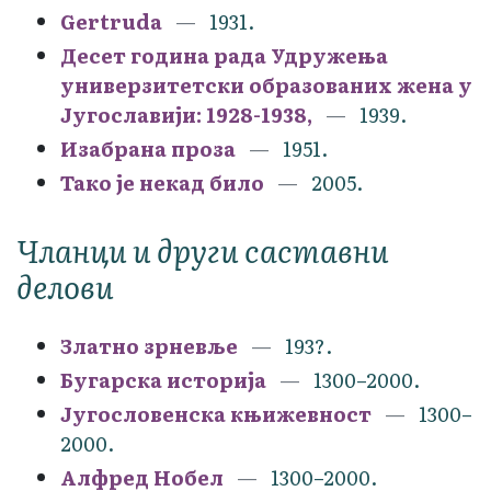
Gertruda
1931.
Десет година рада Удружења
универзитетски образованих жена у
Југославији: 1928-1938,
1939.
Изабрана проза
1951.
Тако је некад било
2005.
Чланци и други саставни
делови
Златно зрневље
193?.
Бугарска историја
1300–2000.
Југословенска књижевност
1300–
2000.
Алфред Нобел
1300–2000.