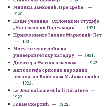
Милица Јанковић. Пре среће.
1920.
Наше ученице : Oдломак из студије
„Наш женски Подмладак”
1921.
Приказ књиге Зденке Марковић: Лет
1921.
Могу ли жене доћи на
универзитетску катедру
1921.
Доситеј и Његош о женама
1922.
Антологија српских народних
песама, од Војислава М. Јовановића
1922.
Le Journalisme et la littérature
1922.
Јован Скерлић
1922.