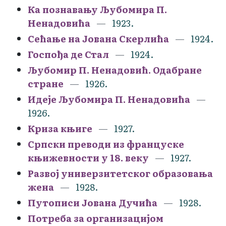
Ка познавању Љубомира П.
Ненадовића
1923.
Сећање на Јована Скерлића
1924.
Госпођа де Стал
1924.
Љубомир П. Ненадовић. Одабране
стране
1926.
Идеје Љубомира П. Ненадовића
1926.
Криза књиге
1927.
Српски преводи из француске
књижевности у 18. веку
1927.
Развој универзитетског образовања
жена
1928.
Путописи Јована Дучића
1928.
Потреба за организацијом