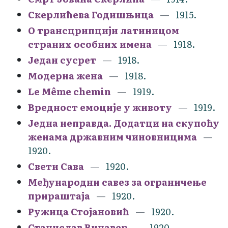
Скерлићева Годишњица
1915.
О трансцрипцији латиницом
страних особних имена
1918.
Један сусрет
1918.
Модерна жена
1918.
Le Même chemin
1919.
Вредност емоције у животу
1919.
Једна неправда. Додатци на скупоћу
женама државним чиновницима
1920.
Свети Сава
1920.
Међународни савез за ограничење
прираштаја
1920.
Ружица Стојановић
1920.
Станислав Винавер
1920.