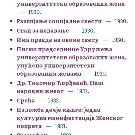
универзитетски образованих жена
1930.
Развијање социјалне свести
1930.
Стан за издавање
1930.
Има правде на овоме свету
1930.
Писмо председнице Удружења
универзитетски образованих жена,
упућено универзитетски
образованим женама
1930.
Др. Тихомир Ђорђевић. Наш
народни живот
1931.
Срећа
1932.
Изложба дечје књиге: једна
културна манифестација Женског
покрета
1933.