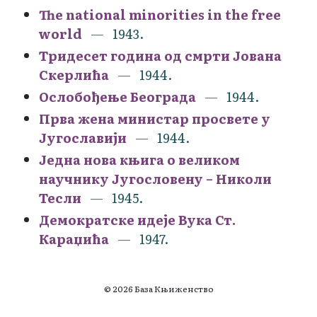
The national minorities in the free
world
1943.
Тридесет година од смрти Јована
Скерлића
1944.
Ослобођење Београда
1944.
Прва жена министар просвете у
Југославији
1944.
Једна нова књига о великом
научнику Југословену – Николи
Тесли
1945.
Демократске идеје Вука Ст.
Караџића
1947.
© 2026 База Књиженство