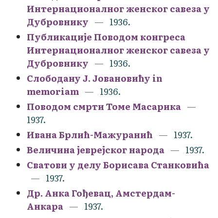
Интернационалног женског савеза у
Дубровнику
1936.
Публикације Поводом конгреса
Интернационалног женског савеза у
Дубровнику
1936.
Слободану Ј. Јовановићу in
memoriam
1936.
Поводом смрти Томе Масарика
1937.
Ивана Брлић-Мажуранић
1937.
Величина јеврејског народа
1937.
Сватови у делу Борисава Станковића
1937.
Др. Анка Гођевац, Амстердам-
Анкара
1937.