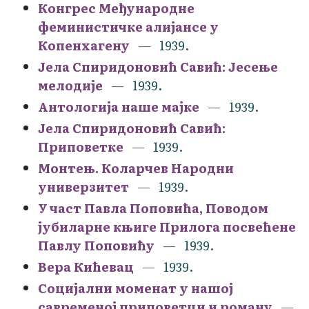
Конгрес Међународне
феминистичке алијансе у
Копенхагену
1939.
Јела Спиридоновић Савић: Јесење
мелодије
1939.
Антологија наше мајке
1939.
Јела Спиридоновић Савић:
Приповетке
1939.
Монтењ. Коларчев Народни
универзитет
1939.
У част Павла Поповића, Поводом
јубиларне књиге Прилога посвећене
Павлу Поповићу
1939.
Вера Кићевац
1939.
Социјални моменат у нашој
савременој приповетци и роману