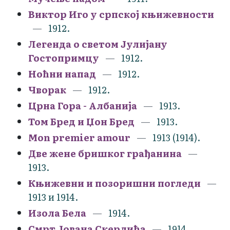
Виктор Иго у српској књижевности
1912.
Легенда о светом Јулијану
Гостопримцу
1912.
Ноћни напад
1912.
Чворак
1912.
Црна Гора - Албанија
1913.
Том Бред и Џон Бред
1913.
Mon premier amour
1913 (1914).
Две жене бришког грађанина
1913.
Књижевни и позоришни погледи
1913 и 1914.
Изола Бела
1914.
Смрт Јована Скерлића
1914.