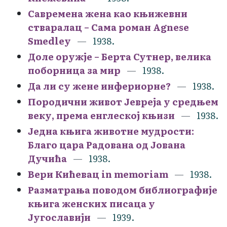
Савремена жена као књижевни
стваралац – Сама роман Agnese
Smedley
1938.
Доле оружје – Берта Сутнер, велика
поборница за мир
1938.
Да ли су жене инфериорне?
1938.
Породични живот Јевреја у средњем
веку, према енглеској књизи
1938.
Једна књига животне мудрости:
Благо цара Радована од Јована
Дучића
1938.
Вери Кићевац in memoriam
1938.
Разматрања поводом библиографије
књига женских писаца у
Југославији
1939.