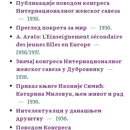
Публикације поводом конгреса
Интернационалног женског савеза
1936.
Преглед покрета за мир
1936.
A. Arato: L'Einseignement sécondaire
des jeunes filles en Europe
1936/1937.
Значај конгреса Интернационалног
женског савеза у Дубровнику
1936.
Приказ књиге Иконије Симић:
Катарина Миловук, њен живот и рад
1936.
Интелектуалци у данашњем
друштву
1936.
Поводом Конгреса