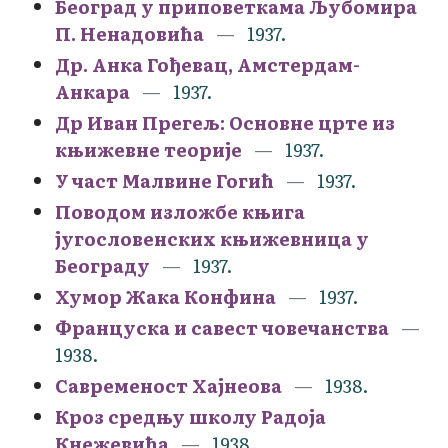
Београд у приповеткама Љубомира
П. Ненадовића
1937.
Др. Анка Гођевац, Амстердам-
Анкара
1937.
Др Иван Прегељ: Основне црте из
књижевне теорије
1937.
У част Малвине Гогић
1937.
Поводом изложбе књига
југословенских књижевница у
Београду
1937.
Хумор Жака Конфина
1937.
Француска и савест човечанства
1938.
Савременост Хајнеова
1938.
Кроз средњу школу Радоја
Кнежевића
1938.