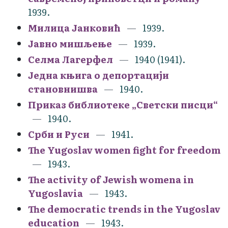
1939.
Милица Јанковић
1939.
Јавно мишљење
1939.
Селма Лагерфел
1940 (1941).
Једна књига о депортацији
становнишва
1940.
Приказ библиотеке „Светски писци“
1940.
Срби и Руси
1941.
The Yugoslav women fight for freedom
1943.
The activity of Jewish womena in
Yugoslavia
1943.
The democratic trends in the Yugoslav
education
1943.