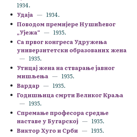
1934.
Удаја
1934.
Поводом премијере Нушићевог
„Ујежа“
1935.
Са првог конгреса Удружења
универзитетски образованих жена
1935.
Утицај жена на стварање јавног
мишљења
1935.
Вардар
1935.
Годишњица смрти Великог Краља
1935.
Спремање професора средње
наставе у Бугарској
1935.
Виктор Хуго и Срби
1935.