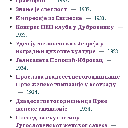
Грамофон
1933.
Знање је светлост
1933.
Импресије из Енглеске
1933.
Конгрес ПЕН клуба у Дубровнику
1933.
Удео југословенских Јевреја у
изградњи духовне културе
1933.
Јелисавета Поповић-Ибровац
1934.
Прослава двадесетпетогодишњице
Прве женске гимназије у Београду
1934.
Двадесетпетогодишњица Прве
женске гимназије
1934.
Поглед на скупштину
Југословенског женског савеза