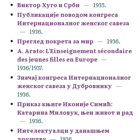
Виктор Хуго и Срби
1935.
Публикације поводом конгреса
Интернационалног женског савеза
1936.
Преглед покрета за мир
1936.
A. Arato: L'Einseignement sécondaire
des jeunes filles en Europe
1936/1937.
Значај конгреса Интернационалног
женског савеза у Дубровнику
1936.
Приказ књиге Иконије Симић:
Катарина Миловук, њен живот и рад
1936.
Интелектуалци у данашњем
друштву
1936.