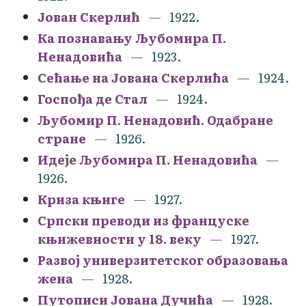
Јован Скерлић
1922.
Ка познавању Љубомира П.
Ненадовића
1923.
Сећање на Јована Скерлића
1924.
Госпођа де Стал
1924.
Љубомир П. Ненадовић. Одабране
стране
1926.
Идеје Љубомира П. Ненадовића
1926.
Криза књиге
1927.
Српски преводи из француске
књижевности у 18. веку
1927.
Развој универзитетског образовања
жена
1928.
Путописи Јована Дучића
1928.