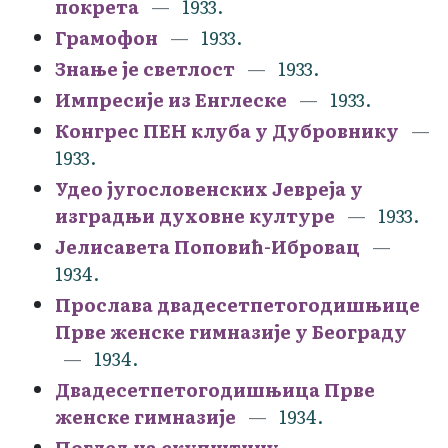
покрета
1933.
Грамофон
1933.
Знање је светлост
1933.
Импресије из Енглеске
1933.
Конгрес ПЕН клуба у Дубровнику
1933.
Удео југословенских Јевреја у
изградњи духовне културе
1933.
Јелисавета Поповић-Ибровац
1934.
Прослава двадесетпетогодишњице
Прве женске гимназије у Београду
1934.
Двадесетпетогодишњица Прве
женске гимназије
1934.
Поглед на скупштину