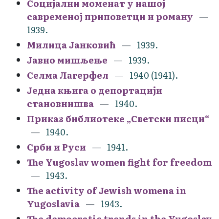
Социјални моменат у нашој
савременој приповетци и роману
1939.
Милица Јанковић
1939.
Јавно мишљење
1939.
Селма Лагерфел
1940 (1941).
Једна књига о депортацији
становнишва
1940.
Приказ библиотеке „Светски писци“
1940.
Срби и Руси
1941.
The Yugoslav women fight for freedom
1943.
The activity of Jewish womena in
Yugoslavia
1943.
The democratic trends in the Yugoslav