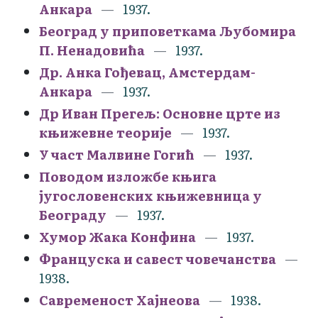
Анкара
1937.
Београд у приповеткама Љубомира
П. Ненадовића
1937.
Др. Анка Гођевац, Амстердам-
Анкара
1937.
Др Иван Прегељ: Основне црте из
књижевне теорије
1937.
У част Малвине Гогић
1937.
Поводом изложбе књига
југословенских књижевница у
Београду
1937.
Хумор Жака Конфина
1937.
Француска и савест човечанства
1938.
Савременост Хајнеова
1938.