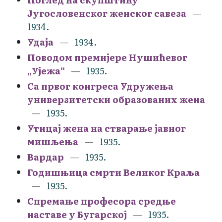
Југословенског женског савеза
1934.
Удаја
1934.
Поводом премијере Нушићевог
„Ујежа“
1935.
Са првог конгреса Удружења
универзитетски образованих жена
1935.
Утицај жена на стварање јавног
мишљења
1935.
Вардар
1935.
Годишњица смрти Великог Краља
1935.
Спремање професора средње
наставе у Бугарској
1935.