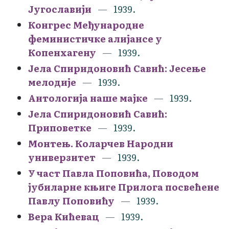
Југославији
1939.
Конгрес Међународне
феминистичке алијансе у
Копенхагену
1939.
Јела Спиридоновић Савић: Јесење
мелодије
1939.
Антологија наше мајке
1939.
Јела Спиридоновић Савић:
Приповетке
1939.
Монтењ. Коларчев Народни
универзитет
1939.
У част Павла Поповића, Поводом
јубиларне књиге Прилога посвећене
Павлу Поповићу
1939.
Вера Кићевац
1939.