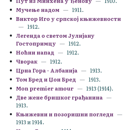
Пут из Минхена у Ђенову
1910.
Мучење надом
1911.
Виктор Иго у српској књижевности
1912.
Легенда о светом Јулијану
Гостопримцу
1912.
Ноћни напад
1912.
Чворак
1912.
Црна Гора - Албанија
1913.
Том Бред и Џон Бред
1913.
Mon premier amour
1913 (1914).
Две жене бришког грађанина
1913.
Књижевни и позоришни погледи
1913 и 1914.