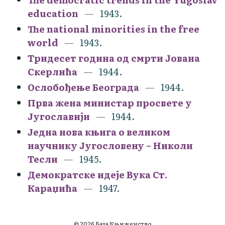
education
1943.
The national minorities in the free
world
1943.
Тридесет година од смрти Јована
Скерлића
1944.
Ослобођење Београда
1944.
Прва жена министар просвете у
Југославији
1944.
Једна нова књига о великом
научнику Југословену – Николи
Тесли
1945.
Демократске идеје Вука Ст.
Караџића
1947.
© 2026 База Књиженство