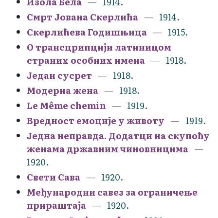
Изола Бела
1914.
Смрт Јована Скерлића
1914.
Скерлићева Годишњица
1915.
О трансцрипцији латиницом
страних особних имена
1918.
Један сусрет
1918.
Модерна жена
1918.
Le Même chemin
1919.
Вредност емоције у животу
1919.
Једна неправда. Додатци на скупоћу
женама државним чиновницима
1920.
Свети Сава
1920.
Међународни савез за ограничење
прираштаја
1920.