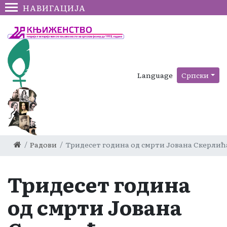
НАВИГАЦИЈА
Language
Српски
Радови
Тридесет година од смрти Јована Скерлић
Тридесет година
од смрти Јована