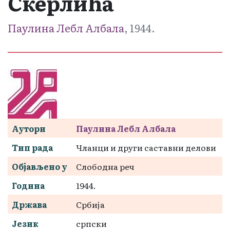
Скерлића
Паулина Лебл Албала
, 1944.
Аутори
Паулина Лебл Албала
Тип рада
Чланци и други саставни делови
Објављено у
Слободна реч
Година
1944.
Држава
Србија
Језик
српски