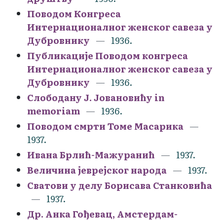
Поводом Конгреса
Интернационалног женског савеза у
Дубровнику
1936.
Публикације Поводом конгреса
Интернационалног женског савеза у
Дубровнику
1936.
Слободану Ј. Јовановићу in
memoriam
1936.
Поводом смрти Томе Масарика
1937.
Ивана Брлић-Мажуранић
1937.
Величина јеврејског народа
1937.
Сватови у делу Борисава Станковића
1937.
Др. Анка Гођевац, Амстердам-