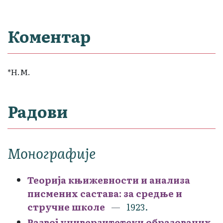
Коментар
*Н.М.
Радови
Монографије
Теорија књижевности и анализа
писмених састава: за средње и
стручне школе
1923.
Развој универзитетски образованих