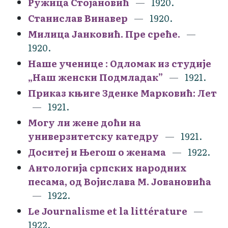
Ружица Стојановић
1920.
Станислав Винавер
1920.
Милица Јанковић. Пре среће.
1920.
Наше ученице : Oдломак из студије
„Наш женски Подмладак”
1921.
Приказ књиге Зденке Марковић: Лет
1921.
Могу ли жене доћи на
универзитетску катедру
1921.
Доситеј и Његош о женама
1922.
Антологија српских народних
песама, од Војислава М. Јовановића
1922.
Le Journalisme et la littérature
1922.