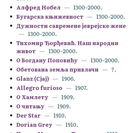
Алфред Нобел
1300–2000.
Бугарска књижевност
1300–2000.
Дужности савремене јеврејске жене
1300–2000.
Тихомир Ђорђевић. Наш народни
живот
1300–2000.
О Богдану Поповићу
1300–2000.
Обетована земља привлачи
?.
Glanz (Сјај)
1906.
Allegro furioso
1907.
О Хамлету
1909.
О читању
1909.
Der Star
1910.
Dorian Grey
1910.