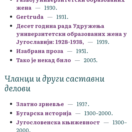
жена
1930.
Gertruda
1931.
Десет година рада Удружења
универзитетски образованих жена у
Југославији: 1928-1938,
1939.
Изабрана проза
1951.
Тако је некад било
2005.
Чланци и други саставни
делови
Златно зрневље
193?.
Бугарска историја
1300–2000.
Југословенска књижевност
1300–
2000.