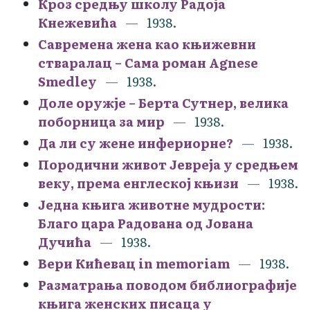
Кроз средњу школу Радоја
Кнежевића
1938.
Савремена жена као књижевни
стваралац – Сама роман Agnese
Smedley
1938.
Доле оружје – Берта Сутнер, велика
поборница за мир
1938.
Да ли су жене инфериорне?
1938.
Породични живот Јевреја у средњем
веку, према енглеској књизи
1938.
Једна књига животне мудрости:
Благо цара Радована од Јована
Дучића
1938.
Вери Кићевац in memoriam
1938.
Разматрања поводом библиографије
књига женских писаца у