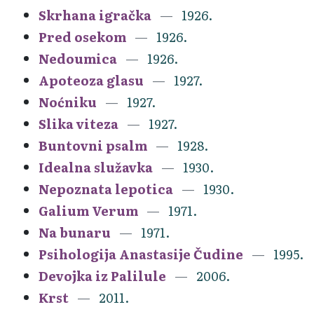
Skrhana igračka
1926.
Pred osekom
1926.
Nedoumica
1926.
Apoteoza glasu
1927.
Noćniku
1927.
Slika viteza
1927.
Buntovni psalm
1928.
Idealna služavka
1930.
Nepoznata lepotica
1930.
Galium Verum
1971.
Na bunaru
1971.
Psihologija Anastasije Čudine
1995.
Devojka iz Palilule
2006.
Krst
2011.