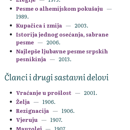
Pesme o alhemijskom pokušaju
1989.
Kupačica i zmija
2003.
Istorija jednog osećanja, sabrane
pesme
2006.
Najlepše ljubavne pesme srpskih
pesnikinja
2013.
Članci i drugi sastavni delovi
Vraćanje u prošlost
2001.
Želja
1906.
Rezignacija
1906.
Vjeruju
1907.
Mauzolej
1907.