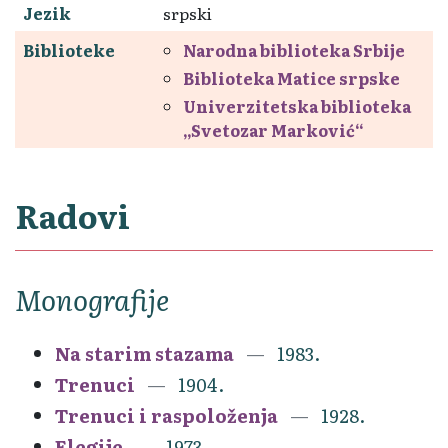
Jezik
srpski
Biblioteke
Narodna biblioteka Srbije
Biblioteka Matice srpske
Univerzitetska biblioteka
„Svetozar Marković“
Radovi
Monografije
Na starim stazama
1983.
Trenuci
1904.
Trenuci i raspoloženja
1928.
Elegije
1973.