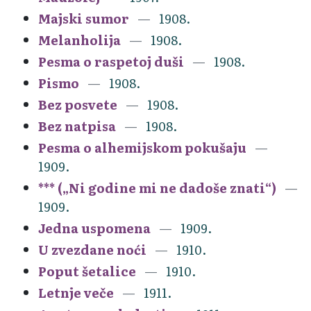
Majski sumor
1908.
Melanholija
1908.
Pesma o raspetoj duši
1908.
Pismo
1908.
Bez posvete
1908.
Bez natpisa
1908.
Pesma o alhemijskom pokušaju
1909.
*** („Ni godine mi ne dadoše znati“)
1909.
Jedna uspomena
1909.
U zvezdane noći
1910.
Poput šetalice
1910.
Letnje veče
1911.