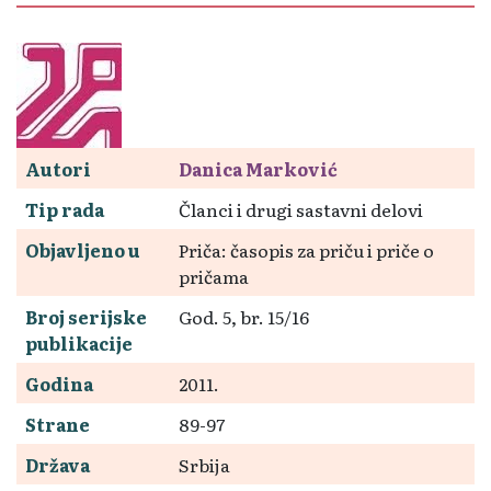
Autori
Danica Marković
Tip rada
Članci i drugi sastavni delovi
Objavljeno u
Priča: časopis za priču i priče o
pričama
Broj serijske
God. 5, br. 15/16
publikacije
Godina
2011.
Strane
89-97
Država
Srbija