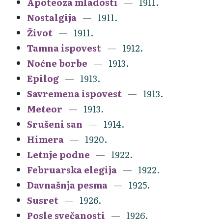
Apoteoza mladosti
1911.
Nostalgija
1911.
Život
1911.
Tamna ispovest
1912.
Noćne borbe
1913.
Epilog
1913.
Savremena ispovest
1913.
Meteor
1913.
Srušeni san
1914.
Himera
1920.
Letnje podne
1922.
Februarska elegija
1922.
Davnašnja pesma
1925.
Susret
1926.
Posle svečanosti
1926.