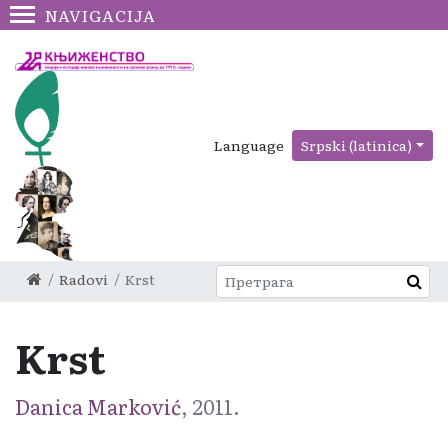
NAVIGACIJA
Language
Srpski (latinica)
Radovi
Krst
Krst
Danica Marković
, 2011.