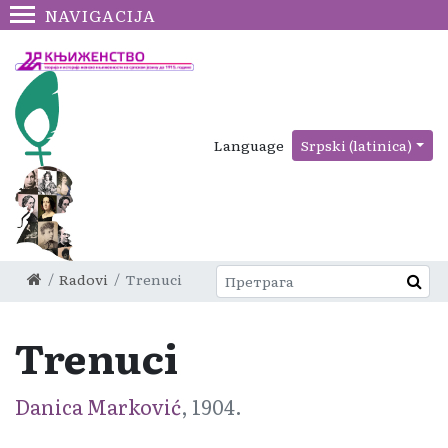
NAVIGACIJA
Language
Srpski (latinica)
Radovi
Trenuci
Trenuci
Danica Marković
, 1904.