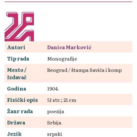
Autori
Danica Marković
Tip rada
Monografije
Mesto /
Beograd / štampa Savića i komp
Izdavač
Godina
1904.
Fizički opis
51 str.; 21 cm
Žanr rada
poezija
Država
Srbija
Jezik
srpski