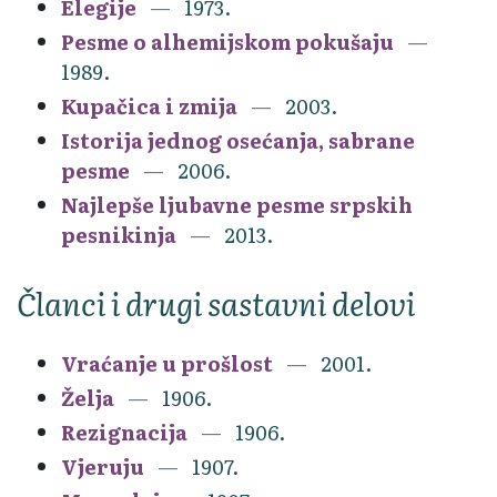
Elegije
1973.
Pesme o alhemijskom pokušaju
1989.
Kupačica i zmija
2003.
Istorija jednog osećanja, sabrane
pesme
2006.
Najlepše ljubavne pesme srpskih
pesnikinja
2013.
Članci i drugi sastavni delovi
Vraćanje u prošlost
2001.
Želja
1906.
Rezignacija
1906.
Vjeruju
1907.