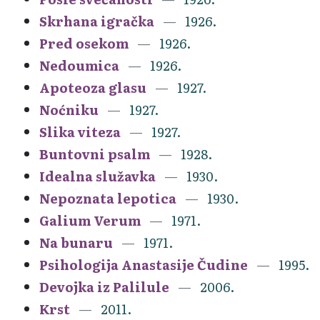
Skrhana igračka
1926.
Pred osekom
1926.
Nedoumica
1926.
Apoteoza glasu
1927.
Noćniku
1927.
Slika viteza
1927.
Buntovni psalm
1928.
Idealna služavka
1930.
Nepoznata lepotica
1930.
Galium Verum
1971.
Na bunaru
1971.
Psihologija Anastasije Čudine
1995.
Devojka iz Palilule
2006.
Krst
2011.