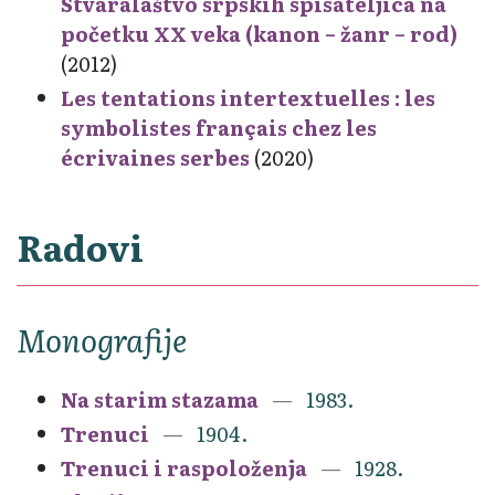
Stvaralaštvo srpskih spisateljica na
početku XX veka (kanon – žanr – rod)
(2012)
Les tentations intertextuelles : les
symbolistes français chez les
écrivaines serbes
(2020)
Radovi
Monografije
Na starim stazama
1983.
Trenuci
1904.
Trenuci i raspoloženja
1928.