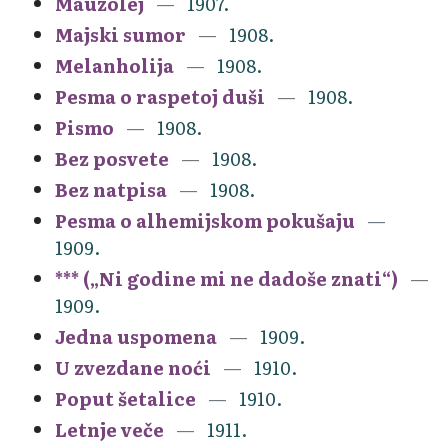
Mauzolej
1907.
Majski sumor
1908.
Melanholija
1908.
Pesma o raspetoj duši
1908.
Pismo
1908.
Bez posvete
1908.
Bez natpisa
1908.
Pesma o alhemijskom pokušaju
1909.
*** („Ni godine mi ne dadoše znati“)
1909.
Jedna uspomena
1909.
U zvezdane noći
1910.
Poput šetalice
1910.
Letnje veče
1911.