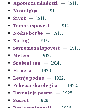
Apoteoza mladosti
1911.
Nostalgija
1911.
Život
1911.
Tamna ispovest
1912.
Noćne borbe
1913.
Epilog
1913.
Savremena ispovest
1913.
Meteor
1913.
Srušeni san
1914.
Himera
1920.
Letnje podne
1922.
Februarska elegija
1922.
Davnašnja pesma
1925.
Susret
1926.
Posle svečanosti
1926.