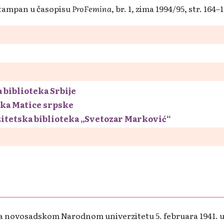
štampan u časopisu
ProFemina
, br. 1, zima 1994/95, str. 164–
 biblioteka Srbije
eka Matice srpske
itetska biblioteka „Svetozar Marković“
 na novosadskom Narodnom univerzitetu 5. februara 1941. 