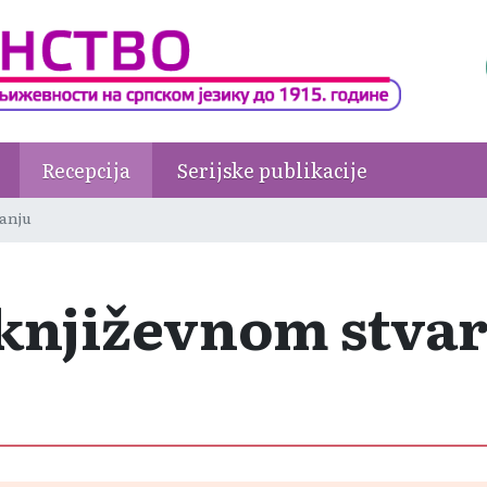
Recepcija
Serijske publikacije
ranju
 književnom stva