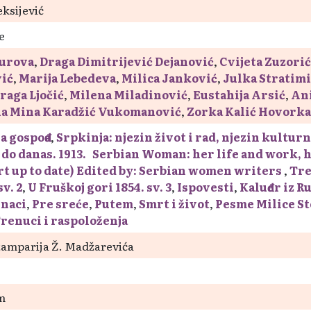
eksijević
e
urova
,
Draga Dimitrijević Dejanović
,
Cvijeta Zuzorić
vić
,
Marija Lebedeva
,
Milica Janković
,
Julka Stratim
raga Ljočić
,
Milena Miladinović
,
Eustahija Arsić
,
Ani
a Mina Karadžić Vukomanović
,
Zorka Kalić Hovorka
a gospođa
,
Srpkinja: njezin život i rad, njezin kultur
do danas. 1913. Serbian Woman: her life and work, 
rt up to date) Edited by: Serbian women writers
,
Tre
sv. 2
,
U Fruškoj gori 1854. sv. 3
,
Ispovesti
,
Kaluđer iz R
unaci
,
Pre sreće
,
Putem
,
Smrt i život
,
Pesme Milice St
renuci i raspoloženja
tamparija Ž. Madžarevića
cm