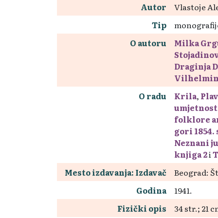
Autor
Vlastoje Al
Tip
monografij
O autoru
Milka Grg
Stojadino
Draginja D
Vilhelmin
O radu
Krila
,
Plav
umjetnost 
folklore a
gori 1854. 
Neznani j
knjiga 2
i
T
Mesto izdavanja: Izdavač
Beograd: Š
Godina
1941.
Fizički opis
34 str.; 21 