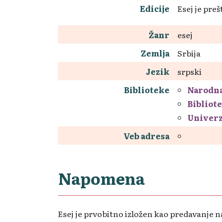
Edicije
Esej je pre
Žanr
esej
Zemlja
Srbija
Jezik
srpski
Biblioteke
Narodna
Bibliot
Univerz
Veb adresa
Napomena
Esej je prvobitno izložen kao predavanje