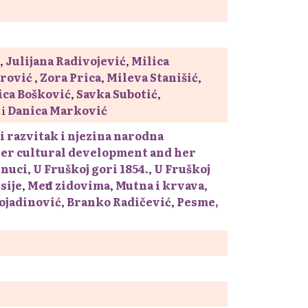
,
Julijana Radivojević
,
Milica
irović
,
Zora Prica
,
Mileva Stanišić
,
ca Bošković
,
Savka Subotić
,
i
Danica Marković
ni razvitak i njezina narodna
her cultural development and her
nuci
,
U Fruškoj gori 1854.
,
U Fruškoj
usije
,
Među zidovima
,
Mutna i krvava
,
ojadinović
,
Branko Radičević
,
Pesme,