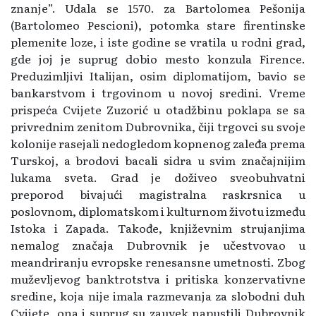
znanje”. Udala se 1570. za Bartolomea Pešonija
(Bartolomeo Pescioni), potomka stare firentinske
plemenite loze, i iste godine se vratila u rodni grad,
gde joj je suprug dobio mesto konzula Firence.
Preduzimljivi Italijan, osim diplomatijom, bavio se
bankarstvom i trgovinom u novoj sredini. Vreme
prispeća Cvijete Zuzorić u otadžbinu poklapa se sa
privrednim zenitom Dubrovnika, čiji trgovci su svoje
kolonije rasejali nedogledom kopnenog zaleđa prema
Turskoj, a brodovi bacali sidra u svim značajnijim
lukama sveta. Grad je doživeo sveobuhvatni
preporod bivajući magistralna raskrsnica u
poslovnom, diplomatskom i kulturnom životu između
Istoka i Zapada. Takođe, književnim strujanjima
nemalog značaja Dubrovnik je učestvovao u
meandriranju evropske renesansne umetnosti. Zbog
muževljevog banktrotstva i pritiska konzervativne
sredine, koja nije imala razmevanja za slobodni duh
Cvijete, ona i suprug su zauvek napustili Dubrovnik