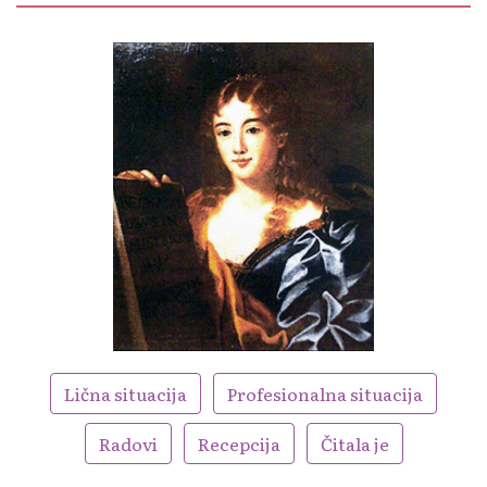
Lična situacija
Profesionalna situacija
Radovi
Recepcija
Čitala je