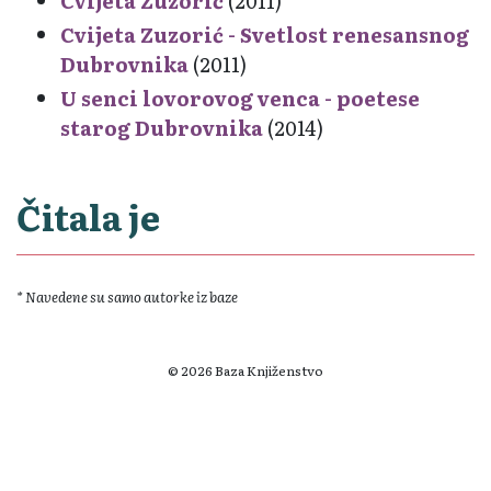
Cvijeta Zuzorić
(2011)
Cvijeta Zuzorić - Svetlost renesansnog
Dubrovnika
(2011)
U senci lovorovog venca - poetese
starog Dubrovnika
(2014)
Čitala je
* Navedene su samo autorke iz baze
© 2026 Baza Knjiženstvo