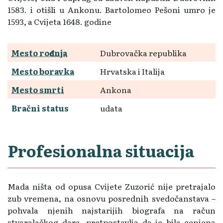
1583. i otišli u Ankonu. Bartolomeo Pešoni umro je
1593, a Cvijeta 1648. godine
Mesto rođenja
Dubrovačka republika
Mesto boravka
Hrvatska i Italija
Mesto smrti
Ankona
Bračni status
udata
Profesionalna situacija
Mada ništa od opusa Cvijete Zuzorić nije pretrajalo
zub vremena, na osnovu posrednih svedočanstava –
pohvala njenih najstarijih biografa na račun
stvaralačkog dara, pretpostavlja da je bila cenjena