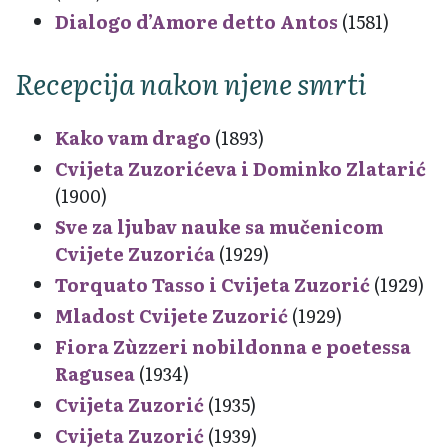
Dialogo d’Amore detto Antos
(1581)
Recepcija nakon njene smrti
Kako vam drago
(1893)
Cvijeta Zuzorićeva i Dominko Zlatarić
(1900)
Sve za ljubav nauke sa mučenicom
Cvijete Zuzorića
(1929)
Torquato Tasso i Cvijeta Zuzorić
(1929)
Mladost Cvijete Zuzorić
(1929)
Fiora Zùzzeri nobildonna e poetessa
Ragusea
(1934)
Cvijeta Zuzorić
(1935)
Cvijeta Zuzorić
(1939)