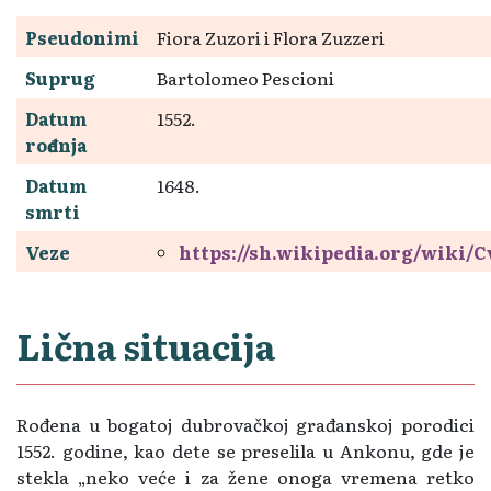
Pseudonimi
Fiora Zuzori i Flora Zuzzeri
Suprug
Bartolomeo Pescioni
Datum
1552.
rođenja
Datum
1648.
smrti
Veze
https://sh.wikipedia.org/wiki/C
Lična situacija
Rođena u bogatoj dubrovačkoj građanskoj porodici
1552. godine, kao dete se preselila u Ankonu, gde je
stekla „neko veće i za žene onoga vremena retko