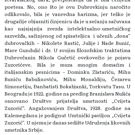
poetesa. No, ono što je ovu Dubrovkinju naročito
odlikovalo, bila je vanredna harizma, jer teško je
drugačije objasniti činjenicu da je u sećanju sačuvana
kao najsjajnija zvezda intelektualno-umetničkog
sazvežđa, sačinjenog od spisateljica i učenih „dona”
dubrovačkih – Nikolete Rastić, Julije i Nade Bunić,
Mare Gundulić i dr. U svojim filozofskim traktatima
Dubrovčanin Nikola Gučetić ovekovečio je pojavu
Zuzorićeve. Bila je muza mnogim domaćim i
italijanskim pesnicima – Dominku Zlatariću, Mihu
Buniću Babulinoviću, Mihu Monaldiju, Čezareu
Simonetiju, Đanbatisti Bokabjanki, Torkvatu Tasu. U
Beogradu je 1922. godine na predlog Branislava Nušića
osnovano Društvo prijatelja umetnosti „Cvijeta
Zuzorić”. Angažovanjem Društva, 1928. godine na
Kalemegdanu je podignut Umtnički paviljon „Cvijeta
Zuzorić”. U njemu je danas sedište Udruženja likovnih
umetnika Srbije.