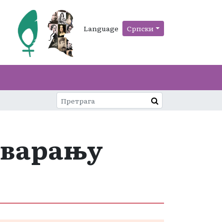
Language
Српски
тварању