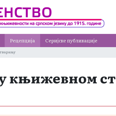
Рецепција
Серијске публикације
стварању
у књижевном с