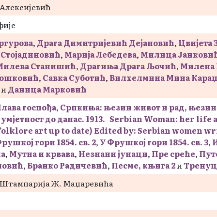
 Алексијевић
фије
ргуровa
,
Драга Димитријевић Дејановић
,
Цвијета 
Стојадиновић
,
Марија Лебедева
,
Милица Јанкови
Милева Станишић
,
Драгиња Драга Љочић
,
Милена
Бошковић
,
Савка Суботић
,
Вилхелмина Мина Караџ
и
Даница Марковић
лава госпођа
,
Српкиња: њезин живот и рад, њезин
умјетност до данас. 1913. Serbian Woman: her life
folklore art up to date) Edited by: Serbian women w
рушкој гори 1854. св. 2
,
У Фрушкој гори 1854. св. 3
,
ма
,
Мутна и крвава
,
Незнани јунаци
,
Пре среће
,
Пут
новић
,
Бранко Радичевић
,
Песме, књига 2
и
Тренуц
 Штампарија Ж. Маџаревића