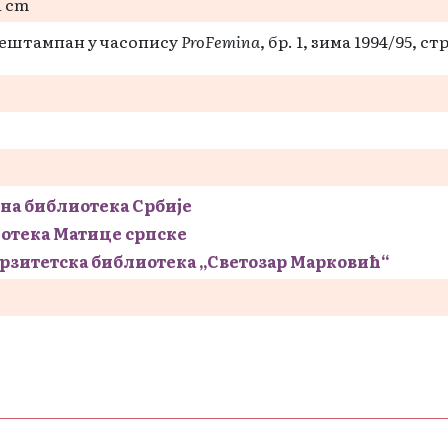
1 cm
прештампан у часопису
ProFemina
, бр. 1, зима 1994/95, стр
на библиотека Србије
отека Матице српске
рзитетска библиотека „Светозар Марковић“