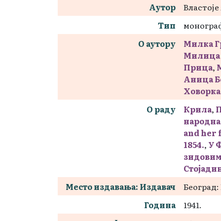
Аутор
Властоје
Тип
моногра
О аутору
Милка Г
Милица 
Прица
,
Аница 
Ховорка
О раду
Крила
,
П
народна 
and her 
1854.
,
У Ф
зидови
Стојади
Место издавања: Издавач
Београд:
Година
1941.