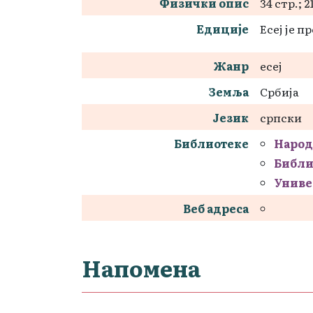
Физички опис
34 стр.; 2
Едиције
Есеј је 
Жанр
есеј
Земља
Србија
Језик
српски
Библиотеке
Народ
Библи
Униве
Веб адреса
Напомена