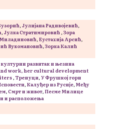
Зузорић
,
Јулијана Радивојевић
,
ћ
,
Јулка Стратимировић
,
Зора
 Миладиновић
,
Еустахија Арсић
,
ић Вукомановић
,
Зорка Калић
 културни развитак и њезина
 and work, her cultural development
riters
,
Тренуци
,
У Фрушкој гори
Исповести
,
Калуђер из Русије
,
Међу
ем
,
Смрт и живот
,
Песме Милице
и и расположења