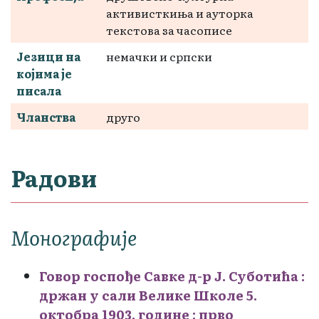
активисткиња и aуторка
текстова за часописе
Језици на
немачки и српски
којима је
писала
Чланства
друго
Радови
Монографије
Говор госпође Савке д-р Ј. Суботића :
држан у сали Велике Школе 5.
октобра 1903. године : прво