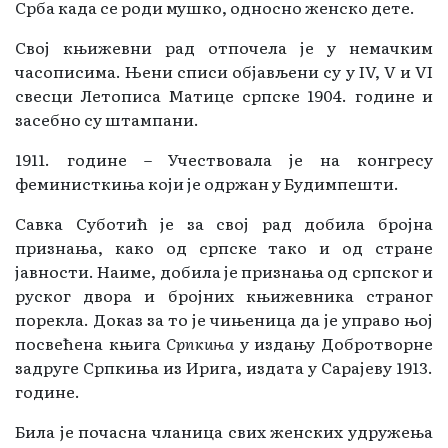
Срба када се роди мушко, односно женско дете.
Свој књижевни рад отпочела је у немачким
часописима. Њени списи објављени су у IV, V и VI
свесци Летописа Матице српске 1904. године и
засебно су штампани.
1911. године – Учествовала је на конгресу
феминисткиња који је одржан у Будимпешти.
Савка Суботић је за свој рад добила бројна
признања, како од српске тако и од стране
јавности. Наиме, добила је признања од српског и
руског двора и бројних књижевника страног
порекла. Доказ за то је чињеница да је управо њој
посвећена књига
Српкиња
у издању Добротворне
задруге Српкиња из Ирига, издата у Сарајеву 1913.
године.
Била је почасна чланица свих женских удружења