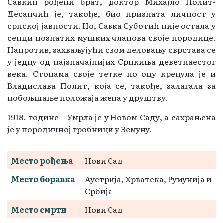
Савкин рођени брат, доктор Михајло Полит-
Десанчић је, такође, био призната личност у
српској јавности. Но, Савка Суботић није остала у
сенци познатих мушких чланова своје породице.
Напротив, захваљујући свом деловању сврстава се
у једну од најзначајнијих Српкиња деветнаестог
века. Стопама своје тетке по оцу кренула је и
Владислава Полит, која се, такође, залагала за
побољшање положаја жена у друштву.
1918. године – Умрла је у Новом Саду, а сахрањена
је у породичној гробници у Земуну.
Место рођења
Нови Сад
Место боравка
Аустрија, Хрватска, Румунија и
Србија
Место смрти
Нови Сад