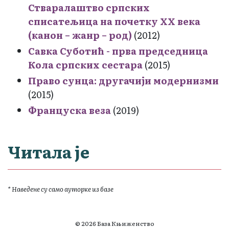
Стваралаштво српских
списатељица на почетку XX века
(канон – жанр – род)
(2012)
Савка Суботић - прва председница
Кола српских сестара
(2015)
Право сунца: другачији модернизми
(2015)
Француска веза
(2019)
Читала је
* Наведене су само ауторке из базе
© 2026 База Књиженство