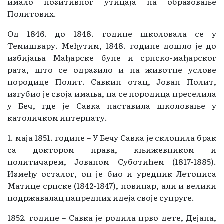
имало позитивног утицаја на образовање
Политових.
Од 1846. до 1848. године школовала се у
Темишвару. Међутим, 1848. године дошло је до
избијања Мађарске буне и српско-мађарског
рата, што се одразило и на животне услове
породице Полит. Савкин отац, Јован Полит,
изгубио је своја имања, па се породица преселила
у Беч, где је Савка наставила школовање у
католичком интернату.
1. маја 1851. године – У Бечу Савка је склопила брак
са доктором права, књижевником и
политичарем, Јованом Суботићем (1817-1885).
Између осталог, он је био и уредник Летописа
Матице српске (1842-1847), новинар, али и велики
подржавалац напредних идеја своје супруге.
1852. године – Савка је родила прво дете, Дејана,