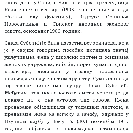
онога доба у Србији. Била је и прва председница
Кола српских сестара (1903. године почела је да
обавља ову функцију), Задруге Српкиња
Новосаткиња и Српског народног женског
савета, основаног 1906. године.
Савка Суботић је била изузетна реторичарка, која
је у својим говорима посебно истицала значај
укључивања жена у школски систем и оснивања
женских удружења, која би, поред хуманитарног
карактера, деловала у правцу побољшања
положаја жена у српском друштву. Сумњало се да
јој говоре пише њен супруг Јован Суботић.
Међутим, тек после његове смрти успела је да
докаже да је она ауторка тих говора. Њена
предавања објављивали су тадашњи листови, а
предавање
Жена на истоку и западу
, одржано у
Научном клубу у Бечу 17. (30.) новембра 1911.
године, објавила је новосадска штампарија