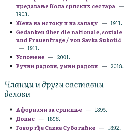
предавање Кола српских сестара
1903.
Жена на истоку и на западу
1911.
Gedanken über die nationale, soziale
und Frauenfrage / von Savka Subotić
1911.
Успомене
2001.
Ручни радови, умни радови
2018.
Чланци и други саставни
делови
Афоризми за српкиње
1895.
Допис
1896.
Говор гђе Савке Суботићке
1892.