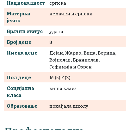
Националност
српска
Матерњи
немачки и српски
језик
Брачни статус
удата
Број деце
8
Имена деце
Дејан, Жарко, Вида, Верица,
Војислав, Бранислав,
Јефимија и Озрен
Пол деце
М (5) F (3)
Социјална
виша класа
класа
Образовање
похађала школу