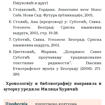
Пијуковић и друг)
Стојаковић, Гордана.
Знамените жене Новог
Сада
. Нови Сад: Футура публикације, 2001.
Столић, Ана (предговор) у: Суботић, Савка.
Успомене
. Београд: Српска књижевна
задруга, 2001, стр. 19-28.
Суботић, Савка.
Успомене
. Београд: Српска
књижевна задруга, 2001.
Цветковић, Марина. „Допринос Савке
Суботић проучавању традиционалне
текстилне радиности”. Гласник
Етнографског музеја у Београду (2006): 271-
289.
Хронологију и библиографију направила и
ауторку уредила: Милица Ђуричић
Професија
друштвено-културна