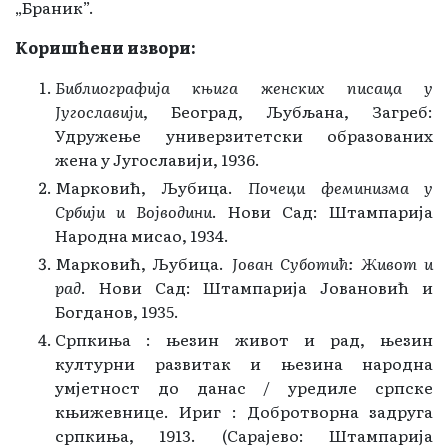
„Браник”.
Kоришћени извори:
Библиографија књига женских писаца у
Југославији
, Београд, Љубљана, Загреб:
Удружење универзитетски образованих
жена у Југославији, 1936.
Марковић, Љубица.
Почеци феминизма у
Србији и Војводини
. Нови Сад: Штампарија
Народна мисао, 1934.
Марковић, Љубица.
Јован Суботић: Живот и
рад
. Нови Сад: Штампарија Јовановић и
Богданов, 1935.
Српкиња : њезин живот и рад, њезин
културни развитак и њезина народна
умјетност до данас / уредиле српске
књижевнице. Ириг : Добротворна задруга
српкиња, 1913. (Сарајево: Штампарија