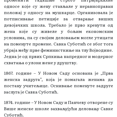
односе које су жену стављале у неравноправан
положај у односу на мушкарце. Организовала је
потписивање петиције за отварање виших
девојачких школа. Требало је прво кренути од
жена које су живеле у бољим економским
условима, па су својим деловањем могле утицати
на поменуте промене. Савка Суботић се због тога
убраја међу прве феминисткиње на тлу Војводине.
Једна је од првих Српкиња напредног и модерног
схватања о улози жене у друштву.
1867. године – У Новом Саду основана је „Прва
женска задруга”, која је помагала женама да
постану учитељицe. Оснивање поменуте задруге
заслуга је Савка Суботић.
1874. године – У Новом Саду и Панчеву отворене су
Више женске школе захваљујући деловању Савке
Суботић.