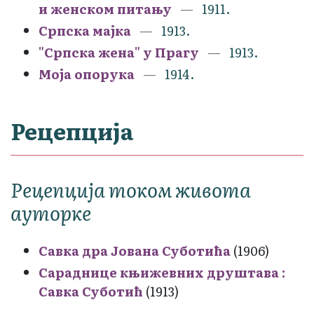
и женском питању
1911.
Српска мајка
1913.
"Српска жена" у Прагу
1913.
Моја опорука
1914.
Рецепција
Рецепција током живота
ауторке
Савка дра Јована Суботића
(1906)
Сараднице књижевних друштава :
Савка Суботић
(1913)