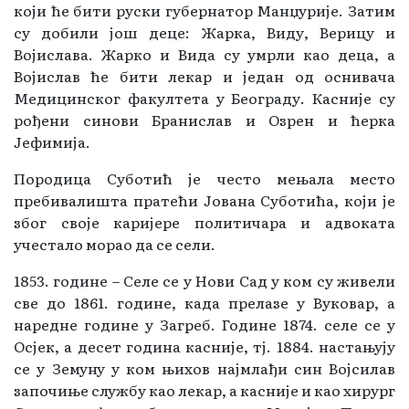
који ће бити руски губернатор Манџурије. Затим
су добили још деце: Жарка, Виду, Верицу и
Војислава. Жарко и Вида су умрли као деца, а
Војислав ће бити лекар и један од оснивача
Медицинског факултета у Београду. Касније су
рођени синови Бранислав и Озрен и ћерка
Јефимија.
Породица Суботић је често мењала место
пребивалишта пратећи Јована Суботића, који је
због своје каријере политичара и адвоката
учестало морао да се сели.
1853. године – Селе се у Нови Сад у ком су живели
све до 1861. године, када прелазе у Вуковар, а
наредне године у Загреб. Године 1874. селе се у
Осјек, а десет година касније, тј. 1884. настањују
се у Земуну у ком њихов најмлађи син Војсилав
започиње службу као лекар, а касније и као хирург