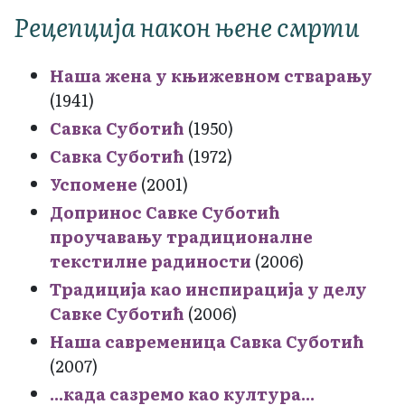
Рецепција након њене смрти
Наша жена у књижевном стварању
(1941)
Савка Суботић
(1950)
Савка Суботић
(1972)
Успомене
(2001)
Допринос Савке Суботић
проучавању традиционалне
текстилне радиности
(2006)
Традиција као инспирација у делу
Савке Суботић
(2006)
Наша савременица Савка Суботић
(2007)
...када сазремо као култура...