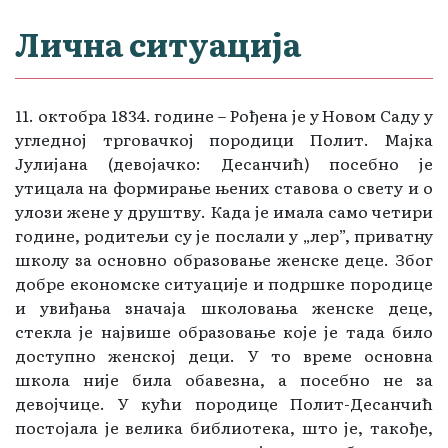
Лична ситуација
11. октобра 1834. године – Рођена је у Новом Саду у
угледној трговачкој породици Полит. Мајка
Јулијана (девојачко: Десанчић) посебно је
утицала на формирање њених ставова о свету и о
улози жене у друштву. Када је имала само четири
године, родитељи су је послали у „лер”, приватну
школу за основно образовање женске деце. Због
добре економске ситуације и подршке породице
и увиђања значаја школовања женске деце,
стекла је највише образовање које је тада било
доступно женској деци. У то време основна
школа није била обавезна, а посебно не за
девојчице. У кући породице Полит-Десанчић
постојала је велика библиотека, што је, такође,