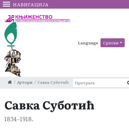
НАВИГАЦИЈА
Language
Српски
Аутори
Савка Суботић
Савка Суботић
1834–1918.