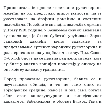
Промовисала је српске текстилне рукотворине
желећи да их представи широј јавности, па је
учествовала на бројним домаћим и светским
изложбама. Посебно је значајна изложба одржана
у Прагу 1910. године. У
Бранковом колу
објављивана
су писма која је Савки Суботић упућивала Зорка
Јанковић хвалећи њено залагање за
представљање српских народних рукотворина и
рада српских жена у најбољем светлу. Циљ Савке
Суботић био је да се призна рад жена са села, које
су биле у знатно лошијем положају у односу на
оне које су живеле у градовима.
Поред прочавања рукотворина, бавила се и
изучавањем обичаја, и то не само оних из
војвођанске средине, иако је и она сама богата
због свог вишекултурног и вишејезичког
карактера. Забележила је обичаје Бугара, Грка и