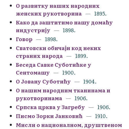
О развитку наших народних
женских рукотворина
1895.
Како да заштитимо нашу домаћу
индустрију
1898.
Говор
1898.
Сватовски обичаји код неких
страних народа
1899.
Беседа Савке Суботићке у
Сентомашу
1900.
О Јовану Суботићу
1904.
О нашим народним тканинама и
рукотворинама
1906.
Српска црква у Загребу
1906.
Писмо Зорки Јанковић
1910.
Мисли о националном, друштвеном