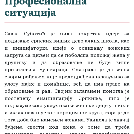
Професионална
ситуација
Савка Суботић је била покретач идеје за
подизање српских виших девојачких школа, као
и иницијаторка идеје о оснивању женских
задруга са циљем да се побољша положај жена у
друштву и да образовање не буде више
привилегија мушкараца. Сматрала је да жена
својим рођењем није предодређена искључиво за
улогу мајке и домаћице, већ да има право на
образовање и рад. Својим залагањем помогла је
постепену еманципацију Српкиња, што је
подразумевало укључивање женске деце у школе
и излаз изван уског породичног круга, који је до
тога доба био намењен женама. Увидела је значај
буђења свести код жена о томе да треба
променити тадашње строго патријархалне