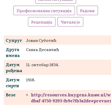
Професионална ситуација
Радови
Рецепција
Читала је
Супруг
Јован Суботић
Друга
Савка Десанчић
имена
Датум
11. октобар 1834.
рођења
Датум
1918.
смрти
Везе
http://resources.huygens.knaw.nl/
dbaf-4750-9293-fb9e7fb3a2de#prevne