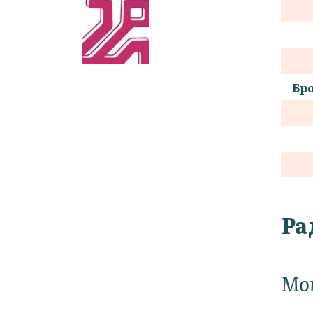
Бро
Ра
Мо