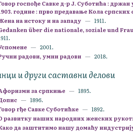
Говор госпође Савке д-р Ј. Суботића : држан
1903. године : прво предавање Кола српских
Жена на истоку и на западу
1911.
Gedanken über die nationale, soziale und Frau
1911.
Успомене
2001.
Ручни радови, умни радови
2018.
нци и други саставни делови
Афоризми за српкиње
1895.
Допис
1896.
Говор гђе Савке Суботићке
1892.
О развитку наших народних женских руко
Како да заштитимо нашу домаћу индустриј