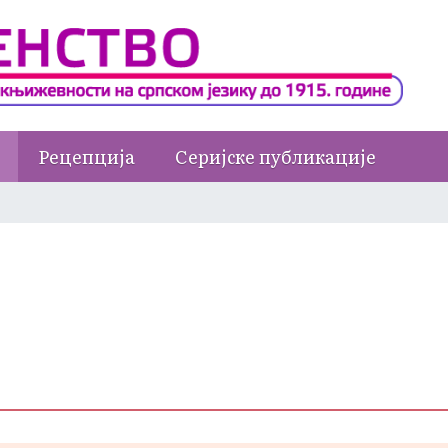
Рецепција
Серијске публикације