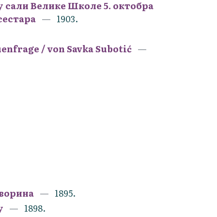
 у сали Велике Школе 5. октобра
 сестара
1903.
enfrage / von Savka Subotić
творина
1895.
у
1898.