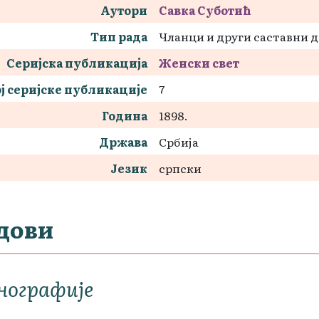
Аутори
Савка Суботић
Тип рада
Чланци и други саставни 
Серијска публикација
Женски свет
ј серијске публикације
7
Година
1898.
Држава
Србија
Језик
српски
дови
нографије