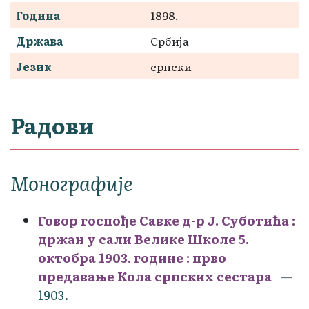
Година
1898.
Држава
Србија
Језик
српски
Радови
Монографије
Говор госпође Савке д-р Ј. Суботића :
држан у сали Велике Школе 5.
октобра 1903. године : прво
предавање Кола српских сестара
1903.