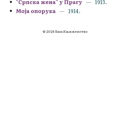
"Српска жена" у Прагу
1913.
Моја опорука
1914.
© 2026 База Књиженство