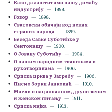
Како да заштитимо нашу домаћу
индустрију
1898.
Говор
1898.
Сватовски обичаји код неких
страних народа
1899.
Беседа Савке Суботићке у
Сентомашу
1900.
О Јовану Суботићу
1904.
О нашим народним тканинама и
рукотворинама
1906.
Српска црква у Загребу
1906.
Писмо Зорки Јанковић
1910.
Мисли о националном, друштвеном
и женском питању
1911.
Српска мајка
1913.