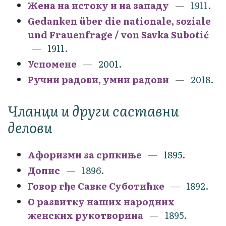
Жена на истоку и на западу
1911.
Gedanken über die nationale, soziale
und Frauenfrage / von Savka Subotić
1911.
Успомене
2001.
Ручни радови, умни радови
2018.
Чланци и други саставни
делови
Афоризми за српкиње
1895.
Допис
1896.
Говор гђе Савке Суботићке
1892.
О развитку наших народних
женских рукотворина
1895.