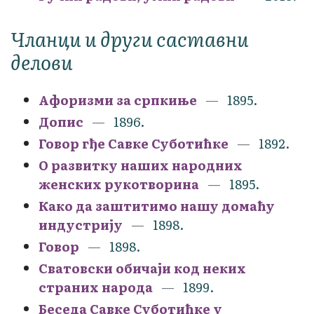
Чланци и други саставни
делови
Афоризми за српкиње
1895.
Допис
1896.
Говор гђе Савке Суботићке
1892.
О развитку наших народних
женских рукотворина
1895.
Како да заштитимо нашу домаћу
индустрију
1898.
Говор
1898.
Сватовски обичаји код неких
страних народа
1899.
Беседа Савке Суботићке у