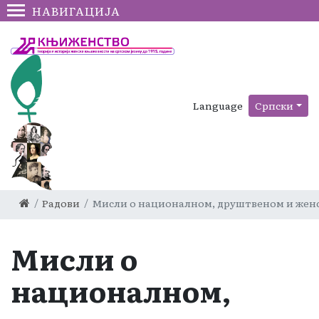
НАВИГАЦИЈА
Language
Српски
Радови
Мисли о националном, друштвеном и жен
Мисли о
националном,