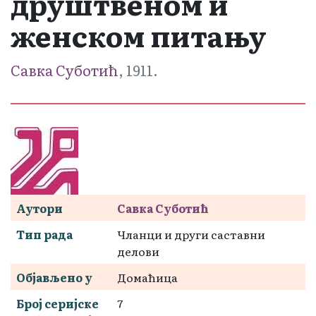
друштвеном и
женском питању
Савка Суботић
, 1911.
Аутори
Савка Суботић
Тип рада
Чланци и други саставни
делови
Објављено у
Домаћица
Број серијске
7