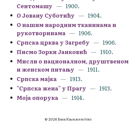
Сентомашу
1900.
О Јовану Суботићу
1904.
О нашим народним тканинама и
рукотворинама
1906.
Српска црква у Загребу
1906.
Писмо Зорки Јанковић
1910.
Мисли о националном, друштвеном
и женском питању
1911.
Српска мајка
1913.
"Српска жена" у Прагу
1913.
Моја опорука
1914.
© 2026 База Књиженство