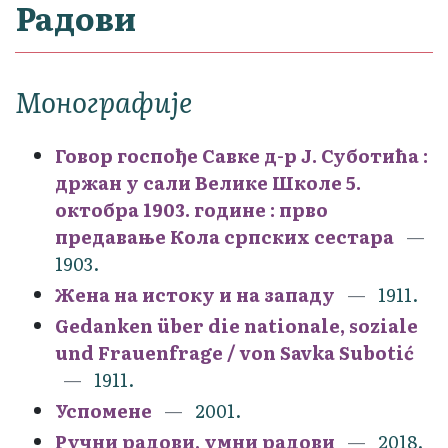
Радови
Монографије
Говор госпође Савке д-р Ј. Суботића :
држан у сали Велике Школе 5.
октобра 1903. године : прво
предавање Кола српских сестара
1903.
Жена на истоку и на западу
1911.
Gedanken über die nationale, soziale
und Frauenfrage / von Savka Subotić
1911.
Успомене
2001.
Ручни радови, умни радови
2018.