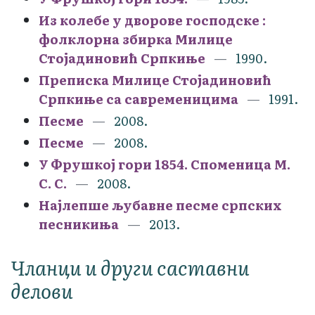
Из колебе у дворове господске :
фолклорна збирка Милице
Стојадиновић Српкиње
1990.
Преписка Милице Стојадиновић
Српкиње са савременицима
1991.
Песме
2008.
Песме
2008.
У Фрушкој гори 1854. Споменица М.
С. С.
2008.
Најлепше љубавне песме српских
песникиња
2013.
Чланци и други саставни
делови