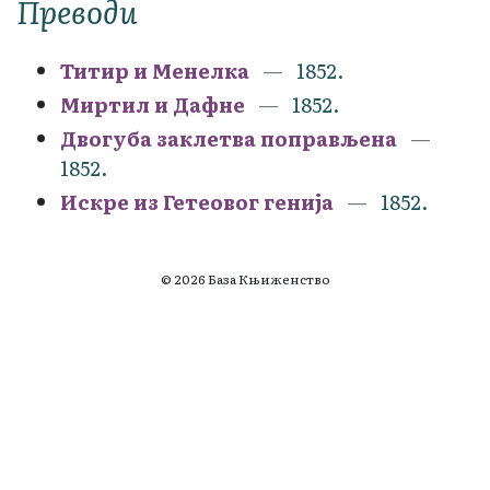
Преводи
Титир и Менелка
1852.
Миртил и Дафне
1852.
Двогуба заклетва поправљена
1852.
Искре из Гетеовог генија
1852.
© 2026 База Књиженство