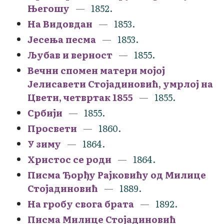
Његошу
1852.
На Видовдан
1853.
Јесења песма
1853.
Љубав и верност
1855.
Вечни спомен матери мојој
Јелисавети Стојадиновић, умрлој на
Цвети, четвртак 1855
1855.
Србији
1855.
Просвети
1860.
У зиму
1864.
Христос се роди
1864.
Писма Ђорђу Рајковићу од Милице
Стојадиновић
1889.
На гробу свога брата
1892.
Писма Милице Стојадиновић