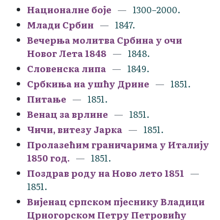
Националне боје
1300–2000.
Млади Србин
1847.
Вечерња молитва Србина у очи
Новог Лета 1848
1848.
Словенска липа
1849.
Србкиња на ушћу Дрине
1851.
Питање
1851.
Венац за врлине
1851.
Чичи, витезу Јарка
1851.
Пролазећим граничарима у Италију
1850 год.
1851.
Поздрав роду на Ново лето 1851
1851.
Вијенац српском пјеснику Владици
Црногорском Петру Петровићу