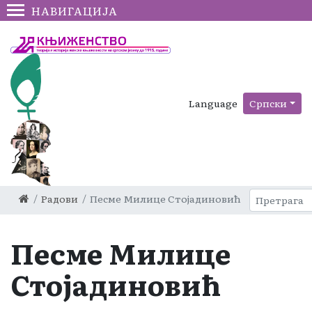
НАВИГАЦИЈА
Language
Српски
Радови
Песме Милице Стојадиновић
Песме Милице
Стојадиновић