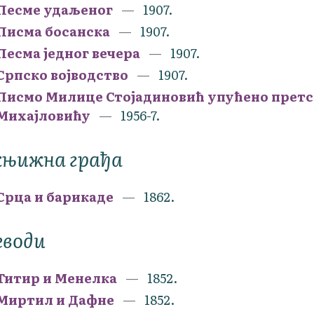
Песме удаљеног
1907.
Писма босанска
1907.
Песма једног вечера
1907.
Српско војводство
1907.
Писмо Милице Стојадиновић упућено претс
Михајловићу
1956-7.
књижна грађа
Срца и барикаде
1862.
еводи
Титир и Менелка
1852.
Миртил и Дафне
1852.