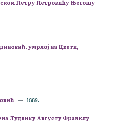
рском Петру Петровићу Његошу
диновић, умрлој на Цвети,
новић
1889.
ена Лудвику Августу Франклу