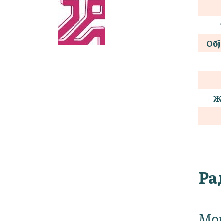
Обј
Ж
Ра
Мо