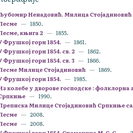
Љубомир Ненадовић. Милица Стојадиновић
Песме
1850.
Песме, књига 2
1855.
У Фрушкој гори 1854.
1861.
У Фрушкој гори 1854. св. 2
1862.
У Фрушкој гори 1854. св. 3
1866.
Песме Милице Стојадиновић
1869.
У Фрушкој гори 1854.
1985.
Из колебе у дворове господске : фолклорна
Српкиње
1990.
Преписка Милице Стојадиновић Српкиње с
Песме
2008.
Песме
2008.
У Фрушкој гори 1854. Споменица М. С. С.