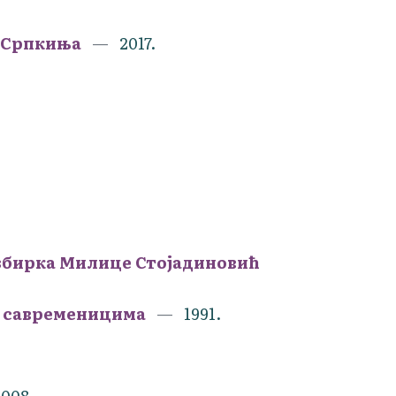
 Српкиња
2017.
 збирка Милице Стојадиновић
а савременицима
1991.
2008.