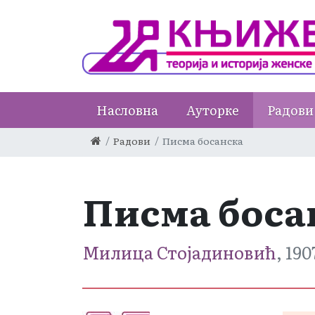
Насловна
Ауторке
Радови
Радови
Писма босанска
Писма боса
Милица Стојадиновић
, 190