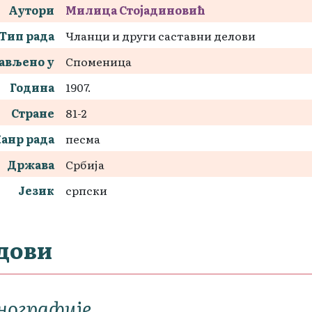
Аутори
Милица Стојадиновић
Тип рада
Чланци и други саставни делови
ављено у
Споменица
Година
1907.
Стране
81-2
анр рада
песма
Држава
Србија
Језик
српски
дови
нографије