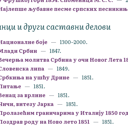
Најлепше љубавне песме српских песникињ
нци и други саставни делови
Националне боје
1300–2000.
Млади Србин
1847.
Вечерња молитва Србина у очи Новог Лета 1
Словенска липа
1849.
Србкиња на ушћу Дрине
1851.
Питање
1851.
Венац за врлине
1851.
Чичи, витезу Јарка
1851.
Пролазећим граничарима у Италију 1850 год
Поздрав роду на Ново лето 1851
1851.