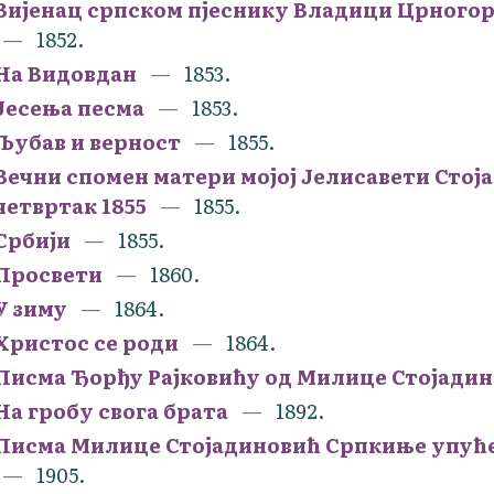
Вијенац српском пјеснику Владици Црного
1852.
На Видовдан
1853.
Јесења песма
1853.
Љубав и верност
1855.
Вечни спомен матери мојој Јелисавети Стоја
четвртак 1855
1855.
Србији
1855.
Просвети
1860.
У зиму
1864.
Христос се роди
1864.
Писма Ђорђу Рајковићу од Милице Стојади
На гробу свога брата
1892.
Писма Милице Стојадиновић Српкиње упућ
1905.