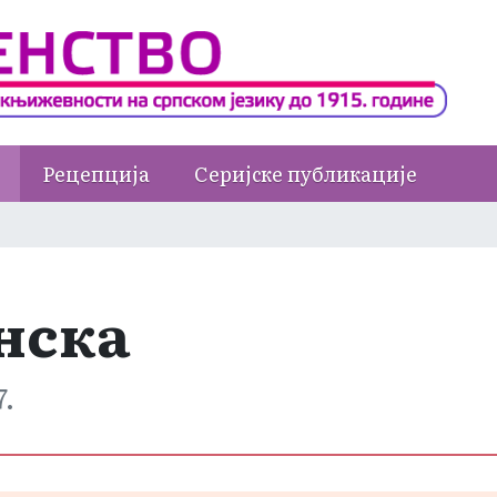
Рецепција
Серијске публикације
нска
7.