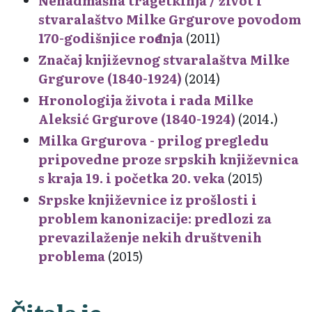
Nenadmašna tragetkinja / život i
stvaralaštvo Milke Grgurove povodom
170-godišnjice rođenja
(2011)
Značaj književnog stvaralaštva Milke
Grgurove (1840-1924)
(2014)
Hronologija života i rada Milke
Aleksić Grgurove (1840-1924)
(2014.)
Milka Grgurova - prilog pregledu
pripovedne proze srpskih književnica
s kraja 19. i početka 20. veka
(2015)
Srpske književnice iz prošlosti i
problem kanonizacije: predlozi za
prevazilaženje nekih društvenih
problema
(2015)
Čitala je