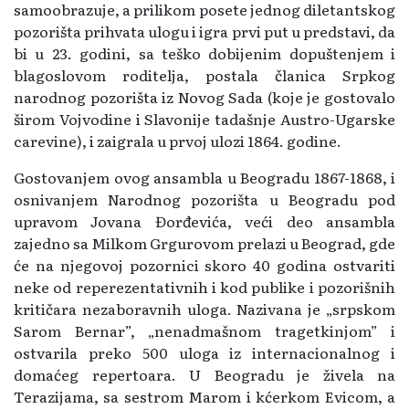
samoobrazuje, a prilikom posete jednog diletantskog
pozorišta prihvata ulogu i igra prvi put u predstavi, da
bi u 23. godini, sa teško dobijenim dopuštenjem i
blagoslovom roditelja, postala članica Srpkog
narodnog pozorišta iz Novog Sada (koje je gostovalo
širom Vojvodine i Slavonije tadašnje Austro-Ugarske
carevine), i zaigrala u prvoj ulozi 1864. godine.
Gostovanjem ovog ansambla u Beogradu 1867-1868, i
osnivanjem Narodnog pozorišta u Beogradu pod
upravom Jovana Đorđevića, veći deo ansambla
zajedno sa Milkom Grgurovom prelazi u Beograd, gde
će na njegovoj pozornici skoro 40 godina ostvariti
neke od reperezentativnih i kod publike i pozorišnih
kritičara nezaboravnih uloga. Nazivana je „srpskom
Sarom Bernar”, „nenadmašnom tragetkinjom” i
ostvarila preko 500 uloga iz internacionalnog i
domaćeg repertoara. U Beogradu je živela na
Terazijama, sa sestrom Marom i kćerkom Evicom, a