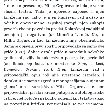
što je bio presedan), Milka Grgurova je i dalje verno
služila teatru. Tada je uporedo započeo i njen
književni rad. Iako je njen književni rad naišao na
odjek u onovremenoj srpskoj štampi, njen rukopis
prve zbirke pripovedaka predat Kolarčevoj zadužbini
ocenjen je negativno (dr Momčilo Ivanić). No, to
Milku Grgurovu kao književnicu nije obeshrabrilo.
Sama je objavila prvu zbirku pripovedaka sa samo dve
priče (1897), dok je ostale priče u narednih nekoliko
godina objavljivala sukcesivno po srpskoj periodici
(od
Brankovog kola
, do mostarske
Zore
, u
Luči
,
Domaćici
,
Srpkinji
itd.). Njen književni rad i
pripovedački opus još nije svestrano istražen, i
dotaknut je samo uzgred u monografijama o njenom
glumačkom stvaralaštvu. Milka Grgurova je sem
pripovedaka, pisala i kraće putopise, autobiografske
crtice, nekrologe i nekoliko polemičkih tekstova kao
na pozorišnu kritiku. Penzionisala se pre vremena,