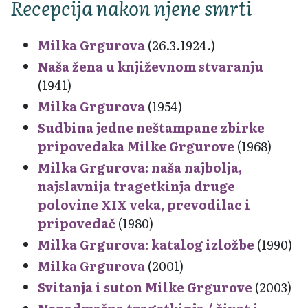
Recepcija nakon njene smrti
Milka Grgurova
(26.3.1924.)
Naša žena u književnom stvaranju
(1941)
Milka Grgurova
(1954)
Sudbina jedne neštampane zbirke
pripovedaka Milke Grgurove
(1968)
Milka Grgurova: naša najbolja,
najslavnija tragetkinja druge
polovine XIX veka, prevodilac i
pripovedač
(1980)
Milka Grgurova: katalog izložbe
(1990)
Milka Grgurova
(2001)
Svitanja i suton Milke Grgurove
(2003)