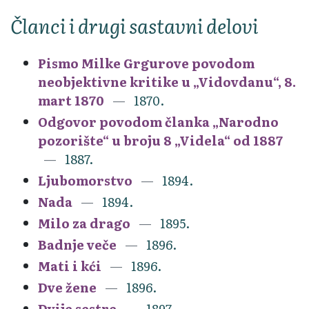
Članci i drugi sastavni delovi
Pismo Milke Grgurove povodom
neobjektivne kritike u „Vidovdanu“, 8.
mart 1870
1870.
Odgovor povodom članka „Narodno
pozorište“ u broju 8 „Videla“ od 1887
1887.
Ljubomorstvo
1894.
Nada
1894.
Milo za drago
1895.
Badnje veče
1896.
Mati i kći
1896.
Dve žene
1896.
Dvije sestre
1897.