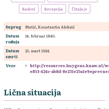
Radovi
Recepcija
Čitala je
Suprug
Matić, Konstantin Aleksić
Datum
14. februar 1840.
rođenja
Datum
25. mart 1924.
smrti
Veze
http://resources.huygens.knaw.nl/
e853-424c-ab8d-8e231e25a1e9#prevne
Lična situacija