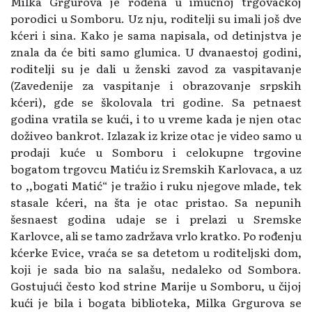
Milka Grgurova je rođena u imućnoj trgovačkoj
porodici u Somboru. Uz nju, roditelji su imali još dve
kćeri i sina. Kako je sama napisala, od detinjstva je
znala da će biti samo glumica. U dvanaestoj godini,
roditelji su je dali u ženski zavod za vaspitavanje
(Zavedenije za vaspitanje i obrazovanje srpskih
kćeri), gde se školovala tri godine. Sa petnaest
godina vratila se kući, i to u vreme kada je njen otac
doživeo bankrot. Izlazak iz krize otac je video samo u
prodaji kuće u Somboru i celokupne trgovine
bogatom trgovcu Matiću iz Sremskih Karlovaca, a uz
to ,,bogati Matić“ je tražio i ruku njegove mlade, tek
stasale kćeri, na šta je otac pristao. Sa nepunih
šesnaest godina udaje se i prelazi u Sremske
Karlovce, ali se tamo zadržava vrlo kratko. Po rođenju
kćerke Evice, vraća se sa detetom u roditeljski dom,
koji je sada bio na salašu, nedaleko od Sombora.
Gostujući često kod strine Marije u Somboru, u čijoj
kući je bila i bogata biblioteka, Milka Grgurova se