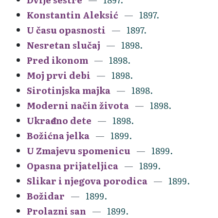
Konstantin Aleksić
1897.
U času opasnosti
1897.
Nesretan slučaj
1898.
Pred ikonom
1898.
Moj prvi debi
1898.
Sirotinjska majka
1898.
Moderni način života
1898.
Ukrađeno dete
1898.
Božićna jelka
1899.
U Zmajevu spomenicu
1899.
Opasna prijateljica
1899.
Slikar i njegova porodica
1899.
Božidar
1899.
Prolazni san
1899.