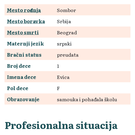
Mesto rođenja
Sombor
Mesto boravka
Srbija
Mesto smrti
Beograd
Maternji jezik
srpski
Bračni status
preudata
Broj dece
1
Imena dece
Evica
Pol dece
F
Obrazovanje
samouka i pohađala školu
Profesionalna situacija