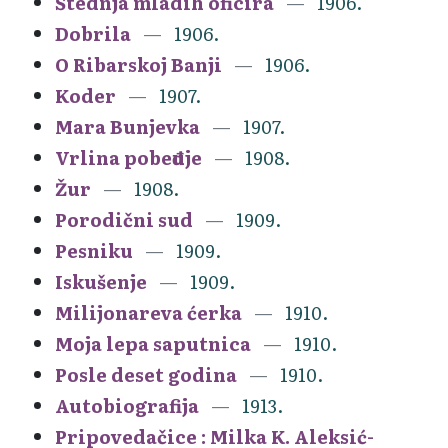
Štednja mladih oficira
1906.
Dobrila
1906.
O Ribarskoj Banji
1906.
Koder
1907.
Mara Bunjevka
1907.
Vrlina pobeđuje
1908.
Žur
1908.
Porodični sud
1909.
Pesniku
1909.
Iskušenje
1909.
Milijonareva ćerka
1910.
Moja lepa saputnica
1910.
Posle deset godina
1910.
Autobiografija
1913.
Pripovedačice : Milka K. Aleksić-