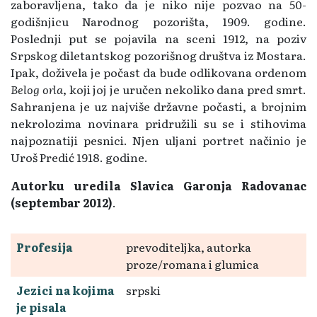
zaboravljena, tako da je niko nije pozvao na 50-
godišnjicu Narodnog pozorišta, 1909. godine.
Poslednji put se pojavila na sceni 1912, na poziv
Srpskog diletantskog pozorišnog društva iz Mostara.
Ipak, doživela je počast da bude odlikovana ordenom
Belog orla
, koji joj je uručen nekoliko dana pred smrt.
Sahranjena je uz najviše državne počasti, a brojnim
nekrolozima novinara pridružili su se i stihovima
najpoznatiji pesnici. Njen uljani portret načinio je
Uroš Predić 1918. godine.
Autorku uredila Slavica Garonja Radovanac
(septembar 2012)
.
Profesija
prevoditeljka, autorka
proze/romana i glumica
Jezici na kojima
srpski
je pisala