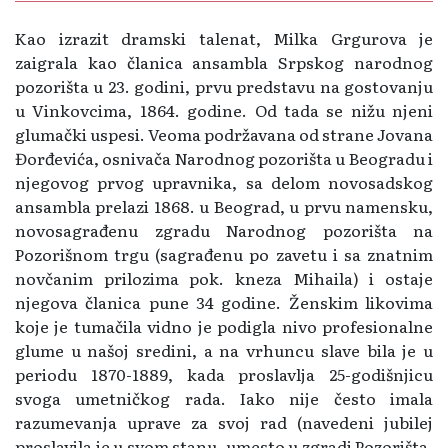
Kao izrazit dramski talenat, Milka Grgurova je
zaigrala kao članica ansambla Srpskog narodnog
pozorišta u 23. godini, prvu predstavu na gostovanju
u Vinkovcima, 1864. godine. Od tada se nižu njeni
glumački uspesi. Veoma podržavana od strane Jovana
Đorđevića, osnivača Narodnog pozorišta u Beogradu i
njegovog prvog upravnika, sa delom novosadskog
ansambla prelazi 1868. u Beograd, u prvu namensku,
novosagrađenu zgradu Narodnog pozorišta na
Pozorišnom trgu (sagrađenu po zavetu i sa znatnim
novčanim prilozima pok. kneza Mihaila) i ostaje
njegova članica pune 34 godine. Ženskim likovima
koje je tumačila vidno je podigla nivo profesionalne
glume u našoj sredini, a na vrhuncu slave bila je u
periodu 1870-1889, kada proslavlja 25-godišnjicu
svoga umetničkog rada. Iako nije često imala
razumevanja uprave za svoj rad (navedeni jubilej
proslavila je u svom stanu, umesto u zgradi Pozorišta,