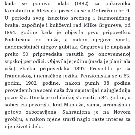
kada se ponovo udala (1882) za pukovnika
Konstantina Aleksića, preselila se u Dobračinu br. 9.
U periodu svog izuzetno srećnog i harmoničnog
braka, započinje i književni rad Milke Grgureve, od
1894. godine kada je objavila prvu pripovetku.
Podsticana od muža, a nakon njegove smrti,
nadomeštajući njegov gubitak, Grgurova je napisala
preko 50 pripovedaka rasutih po onovremenoj
srpskoj periodici. Objavila je jedinu (mada je planirala
više) zbirku pripovedaka 1897. Prevodila je sa
francuskog i nemačkog jezika. Penzionisala se u 63.
godini, 1902. godine, nakon punih 38 godina
provedenih na sceni naša dva najstarija i najuglednija
pozorišta. Umrla je u dubokoj starosti, u 84. godini, u
sobici iza pozorišta kod Manježa, sama, siromašna i
gotovo zaboravljena. Sahranjena je na Novom
groblju, a nakon njene smrti naglo raste interes za
njen život i delo.