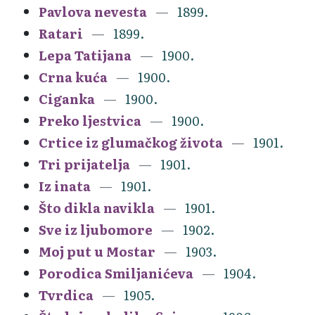
Pavlova nevesta
1899.
Ratari
1899.
Lepa Tatijana
1900.
Crna kuća
1900.
Ciganka
1900.
Preko ljestvica
1900.
Crtice iz glumačkog života
1901.
Tri prijatelja
1901.
Iz inata
1901.
Što dikla navikla
1901.
Sve iz ljubomore
1902.
Moj put u Mostar
1903.
Porodica Smiljanićeva
1904.
Tvrdica
1905.