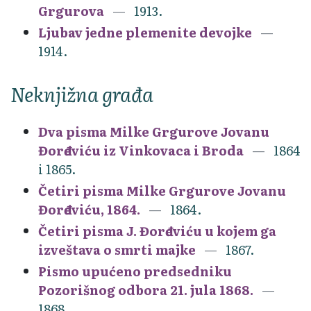
Grgurova
1913.
Ljubav jedne plemenite devojke
1914.
Neknjižna građa
Dva pisma Milke Grgurove Jovanu
Đorđeviću iz Vinkovaca i Broda
1864
i 1865.
Četiri pisma Milke Grgurove Jovanu
Đorđeviću, 1864.
1864.
Četiri pisma J. Đorđeviću u kojem ga
izveštava o smrti majke
1867.
Pismo upućeno predsedniku
Pozorišnog odbora 21. jula 1868.
1868.