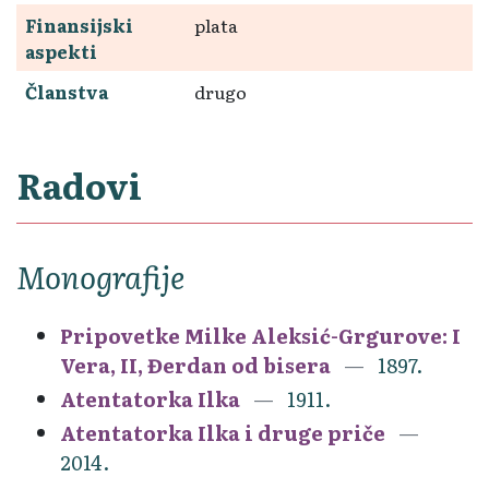
Finansijski
plata
aspekti
Članstva
drugo
Radovi
Monografije
Pripovetke Milke Aleksić-Grgurove: I
Vera, II, Đerdan od bisera
1897.
Atentatorka Ilka
1911.
Atentatorka Ilka i druge priče
2014.