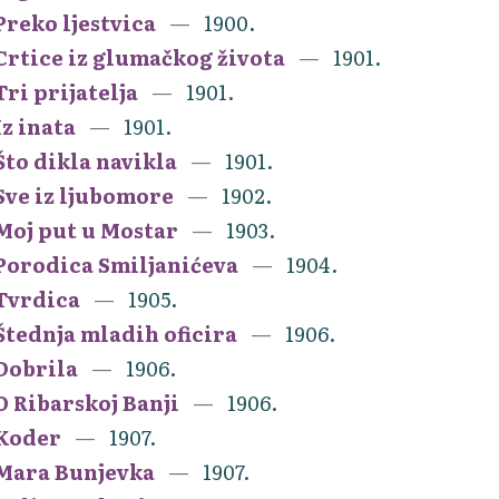
Preko ljestvica
1900.
Crtice iz glumačkog života
1901.
Tri prijatelja
1901.
Iz inata
1901.
Što dikla navikla
1901.
Sve iz ljubomore
1902.
Moj put u Mostar
1903.
Porodica Smiljanićeva
1904.
Tvrdica
1905.
Štednja mladih oficira
1906.
Dobrila
1906.
O Ribarskoj Banji
1906.
Koder
1907.
Mara Bunjevka
1907.