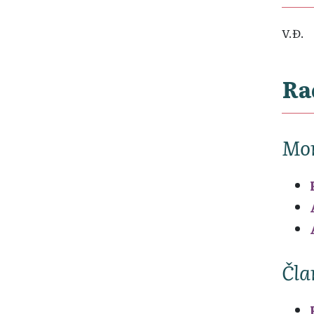
V.Đ.
Ra
Mon
Čla