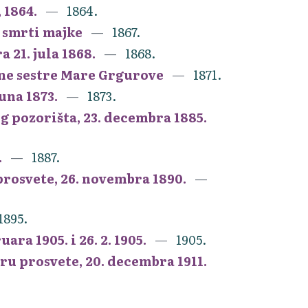
 1864.
1864.
o smrti majke
1867.
21. jula 1868.
1868.
ne sestre Mare Grgurove
1871.
una 1873.
1873.
 pozorišta, 23. decembra 1885.
.
1887.
rosvete, 26. novembra 1890.
1895.
ra 1905. i 26. 2. 1905.
1905.
u prosvete, 20. decembra 1911.