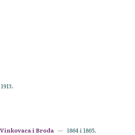
1913.
 Vinkovaca i Broda
1864 i 1865.