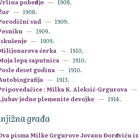
Vrlina pobeđuje
1908.
Žur
1908.
Porodični sud
1909.
Pesniku
1909.
Iskušenje
1909.
Milijonareva ćerka
1910.
Moja lepa saputnica
1910.
Posle deset godina
1910.
Autobiografija
1913.
Pripovedačice : Milka K. Aleksić-Grgurova
Ljubav jedne plemenite devojke
1914.
njižna građa
Dva pisma Milke Grgurove Jovanu Đorđeviću iz