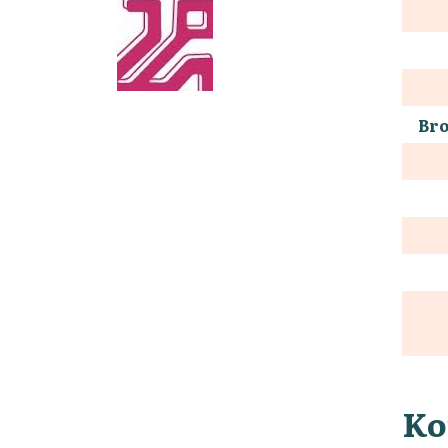
Bro
Ko