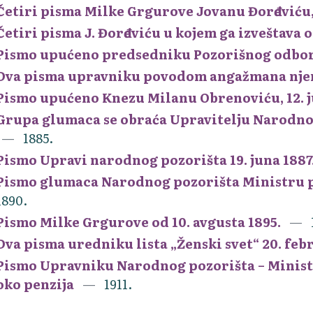
Četiri pisma Milke Grgurove Jovanu Đorđeviću,
Četiri pisma J. Đorđeviću u kojem ga izveštava 
Pismo upućeno predsedniku Pozorišnog odbora 
Dva pisma upravniku povodom angažmana nje
Pismo upućeno Knezu Milanu Obrenoviću, 12. j
Grupa glumaca se obraća Upravitelju Narodnog
1885.
Pismo Upravi narodnog pozorišta 19. juna 1887
Pismo glumaca Narodnog pozorišta Ministru p
1890.
Pismo Milke Grgurove od 10. avgusta 1895.
Dva pisma uredniku lista „Ženski svet“ 20. februa
Pismo Upravniku Narodnog pozorišta – Ministr
oko penzija
1911.