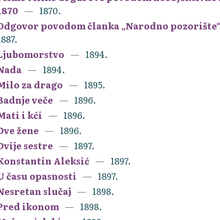
1870
1870.
Odgovor povodom članka „Narodno pozorište“ 
1887.
Ljubomorstvo
1894.
Nada
1894.
Milo za drago
1895.
Badnje veče
1896.
Mati i kći
1896.
Dve žene
1896.
Dvije sestre
1897.
Konstantin Aleksić
1897.
U času opasnosti
1897.
Nesretan slučaj
1898.
Pred ikonom
1898.