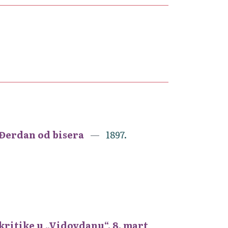
 Đerdan od bisera
1897.
ritike u „Vidovdanu“, 8. mart