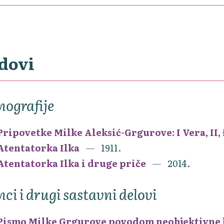
dovi
ografije
Pripovetke Milke Aleksić-Grgurove: I Vera, II,
Atentatorka Ilka
1911.
Atentatorka Ilka i druge priče
2014.
nci i drugi sastavni delovi
Pismo Milke Grgurove povodom neobjektivne k