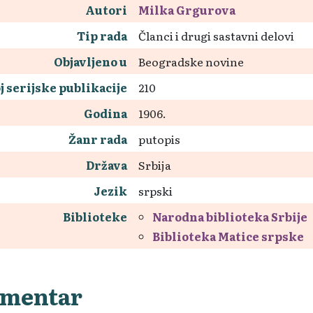
Autori
Milka Grgurova
Tip rada
Članci i drugi sastavni delovi
Objavljeno u
Beogradske novine
j serijske publikacije
210
Godina
1906.
Žanr rada
putopis
Država
Srbija
Jezik
srpski
Biblioteke
Narodna biblioteka Srbije
Biblioteka Matice srpske
mentar