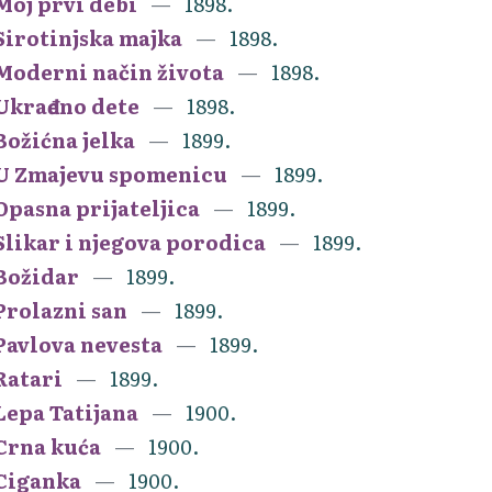
Moj prvi debi
1898.
Sirotinjska majka
1898.
Moderni način života
1898.
Ukrađeno dete
1898.
Božićna jelka
1899.
U Zmajevu spomenicu
1899.
Opasna prijateljica
1899.
Slikar i njegova porodica
1899.
Božidar
1899.
Prolazni san
1899.
Pavlova nevesta
1899.
Ratari
1899.
Lepa Tatijana
1900.
Crna kuća
1900.
Ciganka
1900.