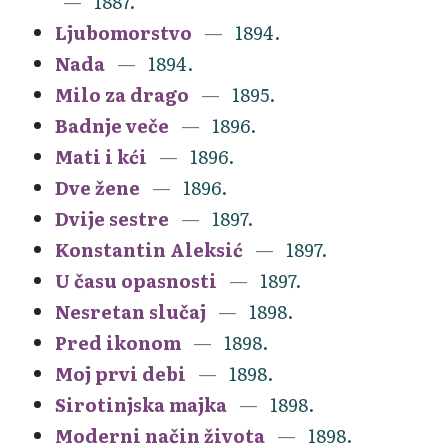
1887.
Ljubomorstvo
1894.
Nada
1894.
Milo za drago
1895.
Badnje veče
1896.
Mati i kći
1896.
Dve žene
1896.
Dvije sestre
1897.
Konstantin Aleksić
1897.
U času opasnosti
1897.
Nesretan slučaj
1898.
Pred ikonom
1898.
Moj prvi debi
1898.
Sirotinjska majka
1898.
Moderni način života
1898.