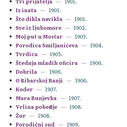
Tri prijatelja
1901.
Iz inata
1901.
Što dikla navikla
1901.
Sve iz ljubomore
1902.
Moj put u Mostar
1903.
Porodica Smiljanićeva
1904.
Tvrdica
1905.
Štednja mladih oficira
1906.
Dobrila
1906.
O Ribarskoj Banji
1906.
Koder
1907.
Mara Bunjevka
1907.
Vrlina pobeđuje
1908.
Žur
1908.
Porodični sud
1909.