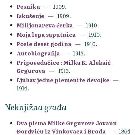
Pesniku
1909.
Iskušenje
1909.
Milijonareva ćerka
1910.
Moja lepa saputnica
1910.
Posle deset godina
1910.
Autobiografija
1913.
Pripovedačice : Milka K. Aleksić-
Grgurova
1913.
Ljubav jedne plemenite devojke
1914.
Neknjižna građa
Dva pisma Milke Grgurove Jovanu
Đorđeviću iz Vinkovaca i Broda
1864