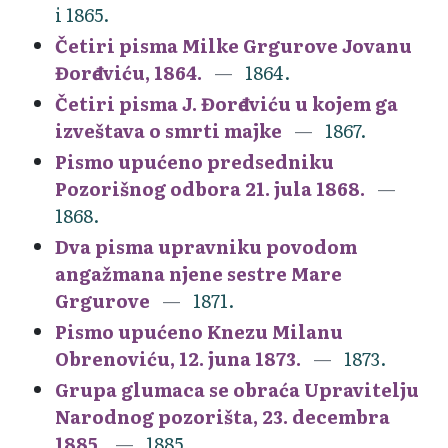
i 1865.
Četiri pisma Milke Grgurove Jovanu
Đorđeviću, 1864.
1864.
Četiri pisma J. Đorđeviću u kojem ga
izveštava o smrti majke
1867.
Pismo upućeno predsedniku
Pozorišnog odbora 21. jula 1868.
1868.
Dva pisma upravniku povodom
angažmana njene sestre Mare
Grgurove
1871.
Pismo upućeno Knezu Milanu
Obrenoviću, 12. juna 1873.
1873.
Grupa glumaca se obraća Upravitelju
Narodnog pozorišta, 23. decembra
1885.
1885.