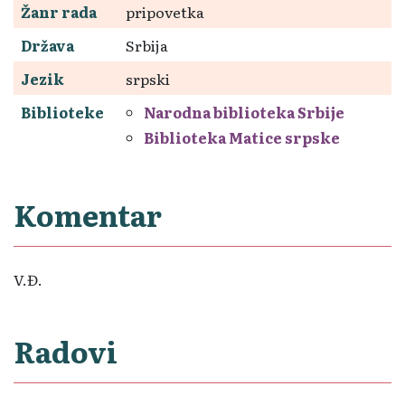
Žanr rada
pripovetka
Država
Srbija
Jezik
srpski
Biblioteke
Narodna biblioteka Srbije
Biblioteka Matice srpske
Komentar
V.Đ.
Radovi