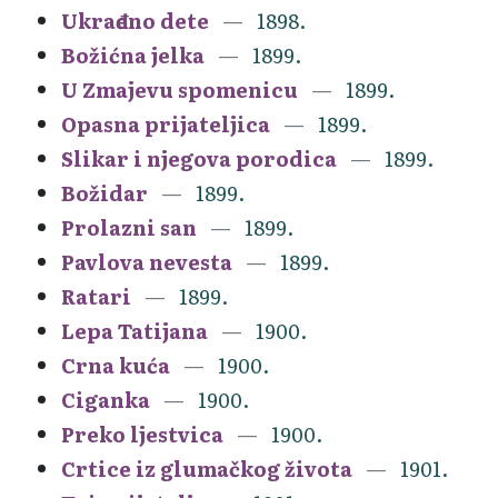
Ukrađeno dete
1898.
Božićna jelka
1899.
U Zmajevu spomenicu
1899.
Opasna prijateljica
1899.
Slikar i njegova porodica
1899.
Božidar
1899.
Prolazni san
1899.
Pavlova nevesta
1899.
Ratari
1899.
Lepa Tatijana
1900.
Crna kuća
1900.
Ciganka
1900.
Preko ljestvica
1900.
Crtice iz glumačkog života
1901.