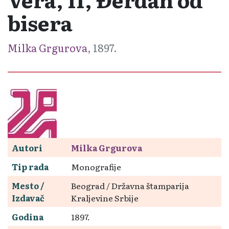
bisera
Milka Grgurova
, 1897.
Autori
Milka Grgurova
Tip rada
Monografije
Mesto /
Beograd / Državna štamparija
Izdavač
Kraljevine Srbije
Godina
1897.