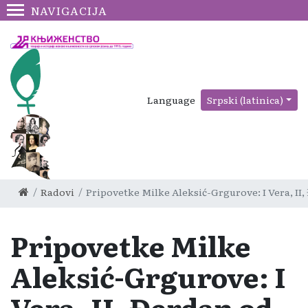
NAVIGACIJA
Language
Srpski (latinica)
Radovi
Pripovetke Milke Aleksić-Grgurove: I Vera, II
Pripovetke Milke
Aleksić-Grgurove: I
Vera, II, Đerdan od