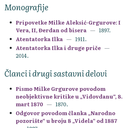
Monografije
Pripovetke Milke Aleksić-Grgurove: I
Vera, II, Đerdan od bisera
1897.
Atentatorka Ilka
1911.
Atentatorka Ilka i druge priče
2014.
Članci i drugi sastavni delovi
Pismo Milke Grgurove povodom
neobjektivne kritike u „Vidovdanu“, 8.
mart 1870
1870.
Odgovor povodom članka „Narodno
pozorište“ u broju 8 „Videla“ od 1887