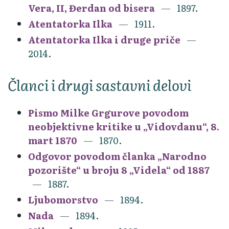
Vera, II, Đerdan od bisera
1897.
Atentatorka Ilka
1911.
Atentatorka Ilka i druge priče
2014.
Članci i drugi sastavni delovi
Pismo Milke Grgurove povodom
neobjektivne kritike u „Vidovdanu“, 8.
mart 1870
1870.
Odgovor povodom članka „Narodno
pozorište“ u broju 8 „Videla“ od 1887
1887.
Ljubomorstvo
1894.
Nada
1894.