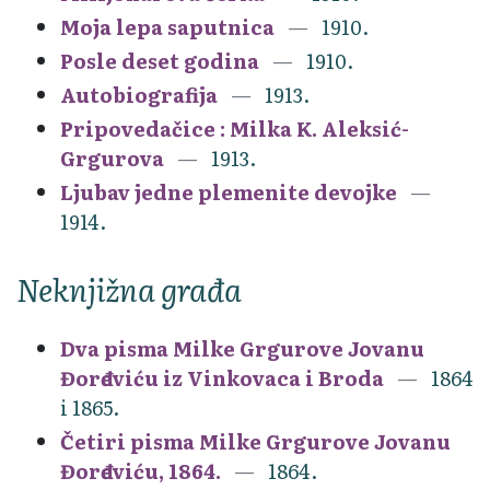
Moja lepa saputnica
1910.
Posle deset godina
1910.
Autobiografija
1913.
Pripovedačice : Milka K. Aleksić-
Grgurova
1913.
Ljubav jedne plemenite devojke
1914.
Neknjižna građa
Dva pisma Milke Grgurove Jovanu
Đorđeviću iz Vinkovaca i Broda
1864
i 1865.
Četiri pisma Milke Grgurove Jovanu
Đorđeviću, 1864.
1864.