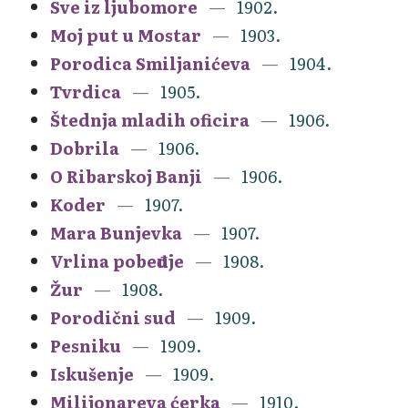
Sve iz ljubomore
1902.
Moj put u Mostar
1903.
Porodica Smiljanićeva
1904.
Tvrdica
1905.
Štednja mladih oficira
1906.
Dobrila
1906.
O Ribarskoj Banji
1906.
Koder
1907.
Mara Bunjevka
1907.
Vrlina pobeđuje
1908.
Žur
1908.
Porodični sud
1909.
Pesniku
1909.
Iskušenje
1909.
Milijonareva ćerka
1910.