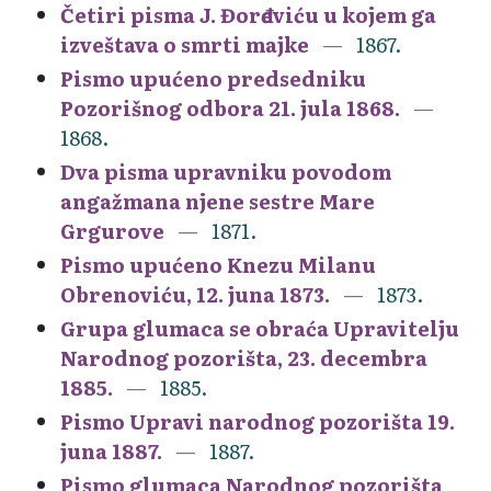
Četiri pisma J. Đorđeviću u kojem ga
izveštava o smrti majke
1867.
Pismo upućeno predsedniku
Pozorišnog odbora 21. jula 1868.
1868.
Dva pisma upravniku povodom
angažmana njene sestre Mare
Grgurove
1871.
Pismo upućeno Knezu Milanu
Obrenoviću, 12. juna 1873.
1873.
Grupa glumaca se obraća Upravitelju
Narodnog pozorišta, 23. decembra
1885.
1885.
Pismo Upravi narodnog pozorišta 19.
juna 1887.
1887.
Pismo glumaca Narodnog pozorišta