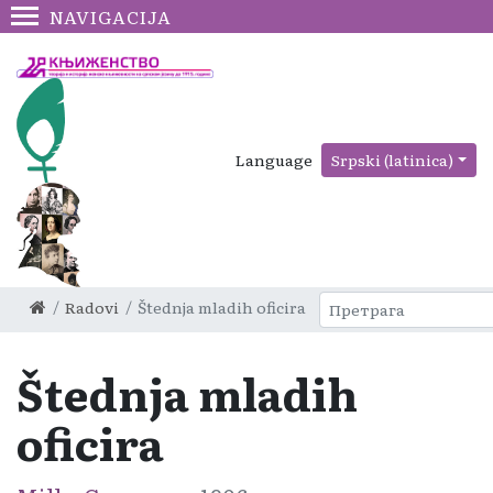
NAVIGACIJA
Language
Srpski (latinica)
Radovi
Štednja mladih oficira
Štednja mladih
oficira