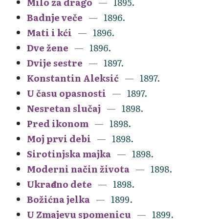
Milo za drago
1895.
Badnje veče
1896.
Mati i kći
1896.
Dve žene
1896.
Dvije sestre
1897.
Konstantin Aleksić
1897.
U času opasnosti
1897.
Nesretan slučaj
1898.
Pred ikonom
1898.
Moj prvi debi
1898.
Sirotinjska majka
1898.
Moderni način života
1898.
Ukrađeno dete
1898.
Božićna jelka
1899.
U Zmajevu spomenicu
1899.