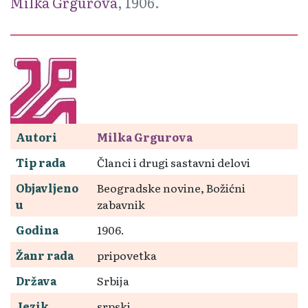
Milka Grgurova
, 1906.
Autori
Milka Grgurova
Tip rada
Članci i drugi sastavni delovi
Objavljeno
Beogradske novine, Božićni
u
zabavnik
Godina
1906.
Žanr rada
pripovetka
Država
Srbija
Jezik
srpski