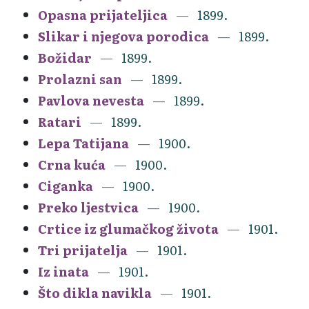
Opasna prijateljica
1899.
Slikar i njegova porodica
1899.
Božidar
1899.
Prolazni san
1899.
Pavlova nevesta
1899.
Ratari
1899.
Lepa Tatijana
1900.
Crna kuća
1900.
Ciganka
1900.
Preko ljestvica
1900.
Crtice iz glumačkog života
1901.
Tri prijatelja
1901.
Iz inata
1901.
Što dikla navikla
1901.