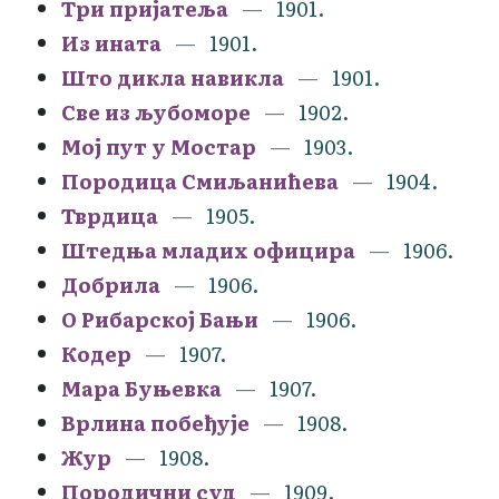
Три пријатеља
1901.
Из ината
1901.
Што дикла навикла
1901.
Све из љубоморе
1902.
Мој пут у Мостар
1903.
Породица Смиљанићева
1904.
Тврдица
1905.
Штедња младих официра
1906.
Добрила
1906.
О Рибарској Бањи
1906.
Кодер
1907.
Мара Буњевка
1907.
Врлина побеђује
1908.
Жур
1908.
Породични суд
1909.