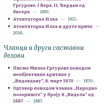
Гргурове: I Вера, II, Ђердан од
бисера
1897.
Атентаторка Илка
1911.
Атентаторка Илка и друге приче
2014.
Чланци и други саставни
делови
Писмо Милке Гргурове поводом
необјективне критике у
„Видовдану“, 8. март 1870
1870.
Одговор поводом чланка „Народно
позориште“ у броју 8 „Видела“ од
1887
1887.