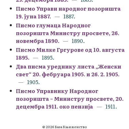
Писмо Управи народног позоришта
19. јуна 1887.
1887.
Писмо глумаца Народног
позоришта Министру просвете, 26.
новембра 1890.
1890.
Писмо Милке Гргурове од 10. августа
1895.
1895.
Два писма уреднику листа „Женски
свет“ 20. фебруара 1905. и 26. 2. 1905.
1905.
Писмо Управнику Народног
позоришта – Министру просвете, 20.
децембра 1911. око пензија
1911.
© 2026 База Књиженство