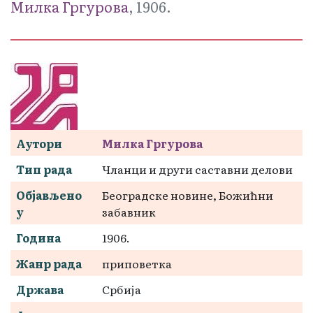
Милка Гргуровa
, 1906.
Аутори
Милка Гргуровa
Тип рада
Чланци и други саставни делови
Објављено
Београдске новине, Божићни
у
забавник
Година
1906.
Жанр рада
приповетка
Држава
Србија