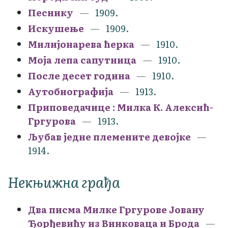
Песнику
1909.
Искушење
1909.
Милијонарева ћерка
1910.
Моја лепа сапутница
1910.
После десет година
1910.
Аутобиографија
1913.
Приповедачице : Милка К. Алексић-
Гргурова
1913.
Љубав једне племените девојке
1914.
Некњижна грађа
Два писма Милке Гргурове Јовану
Ђорђевићу из Винковаца и Брода