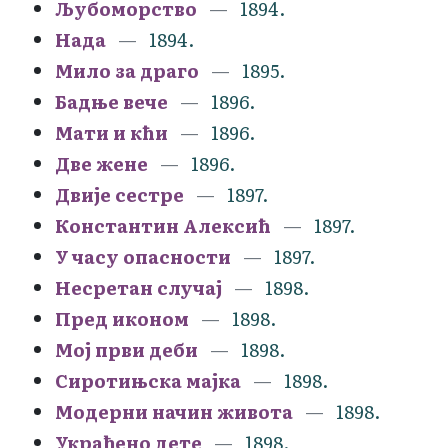
Љубоморство
1894.
Нада
1894.
Мило за драго
1895.
Бадње вече
1896.
Мати и кћи
1896.
Две жене
1896.
Двије сестре
1897.
Константин Алексић
1897.
У часу опасности
1897.
Несретан случај
1898.
Пред иконом
1898.
Мој први деби
1898.
Сиротињска мајка
1898.
Модерни начин живота
1898.
Украђено дете
1898.