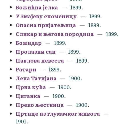
Божићна јелка
1899.
У Змајеву споменицу
1899.
Опасна пријатељица
1899.
Сликар и његова породица
1899.
Божидар
1899.
Пролазни сан
1899.
Павлова невеста
1899.
Ратари
1899.
Лепа Татијана
1900.
Црна кућа
1900.
Циганка
1900.
Преко љествица
1900.
Цртице из глумачког живота
1901.