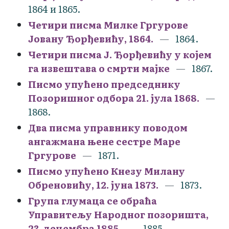
1864 и 1865.
Четири писма Милке Гргурове
Јовану Ђорђевићу, 1864.
1864.
Четири писма Ј. Ђорђевићу у којем
га извештава о смрти мајке
1867.
Писмо упућено председнику
Позоришног одбора 21. јула 1868.
1868.
Два писма управнику поводом
ангажмана њене сестре Маре
Гргурове
1871.
Писмо упућено Кнезу Милану
Обреновићу, 12. јуна 1873.
1873.
Група глумаца се обраћа
Управитељу Народног позоришта,
23. децембра 1885.
1885.