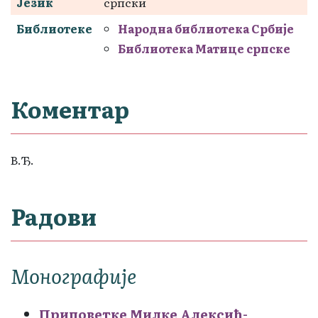
Језик
српски
Библиотеке
Народна библиотека Србије
Библиотека Матице српске
Коментар
В.Ђ.
Радови
Монографије
Приповетке Милке Алексић-