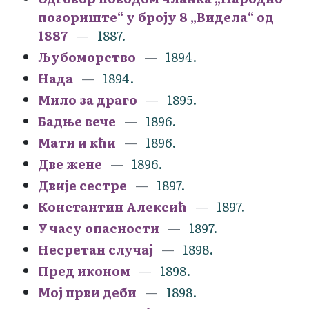
позориште“ у броју 8 „Видела“ од
1887
1887.
Љубоморство
1894.
Нада
1894.
Мило за драго
1895.
Бадње вече
1896.
Мати и кћи
1896.
Две жене
1896.
Двије сестре
1897.
Константин Алексић
1897.
У часу опасности
1897.
Несретан случај
1898.
Пред иконом
1898.
Мој први деби
1898.