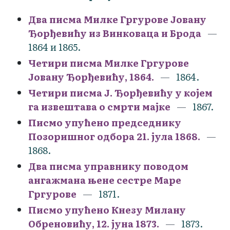
Два писма Милке Гргурове Јовану
Ђорђевићу из Винковаца и Брода
1864 и 1865.
Четири писма Милке Гргурове
Јовану Ђорђевићу, 1864.
1864.
Четири писма Ј. Ђорђевићу у којем
га извештава о смрти мајке
1867.
Писмо упућено председнику
Позоришног одбора 21. јула 1868.
1868.
Два писма управнику поводом
ангажмана њене сестре Маре
Гргурове
1871.
Писмо упућено Кнезу Милану
Обреновићу, 12. јуна 1873.
1873.