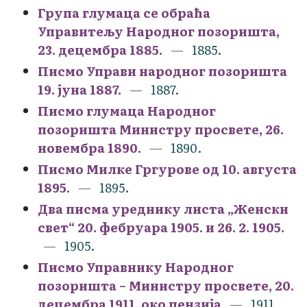
Група глумаца се обраћа
Управитељу Народног позоришта,
23. децембра 1885.
1885.
Писмо Управи народног позоришта
19. јуна 1887.
1887.
Писмо глумаца Народног
позоришта Министру просвете, 26.
новембра 1890.
1890.
Писмо Милке Гргурове од 10. августа
1895.
1895.
Два писма уреднику листа „Женски
свет“ 20. фебруара 1905. и 26. 2. 1905.
1905.
Писмо Управнику Народног
позоришта – Министру просвете, 20.
децембра 1911. око пензија
1911.