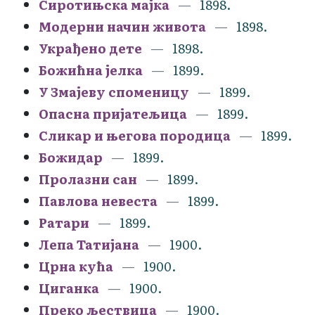
Сиротињска мајка
1898.
Модерни начин живота
1898.
Украђено дете
1898.
Божићна јелка
1899.
У Змајеву споменицу
1899.
Опасна пријатељица
1899.
Сликар и његова породица
1899.
Божидар
1899.
Пролазни сан
1899.
Павлова невеста
1899.
Ратари
1899.
Лепа Татијана
1900.
Црна кућа
1900.
Циганка
1900.
Преко љествица
1900.