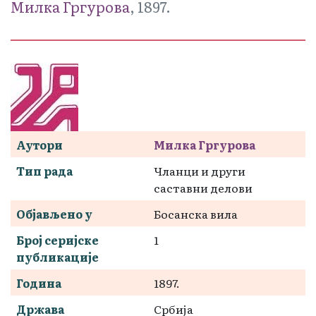
Милка Гргуровa
, 1897.
Аутори
Милка Гргуровa
Тип рада
Чланци и други
саставни делови
Објављено у
Босанска вила
Број серијске
1
публикације
Година
1897.
Држава
Србија