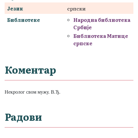
Језик
српски
Библиотеке
Народна библиотека
Србије
Библиотека Матице
српске
Коментар
Некролог свом мужу. В.Ђ.
Радови