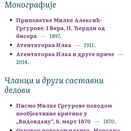
Монографије
Приповетке Милке Алексић-
Гргурове: I Вера, II, Ђердан од
бисера
1897.
Атентаторка Илка
1911.
Атентаторка Илка и друге приче
2014.
Чланци и други саставни
делови
Писмо Милке Гргурове поводом
необјективне критике у
„Видовдану“, 8. март 1870
1870.
Одговор поводом чланка „Народно