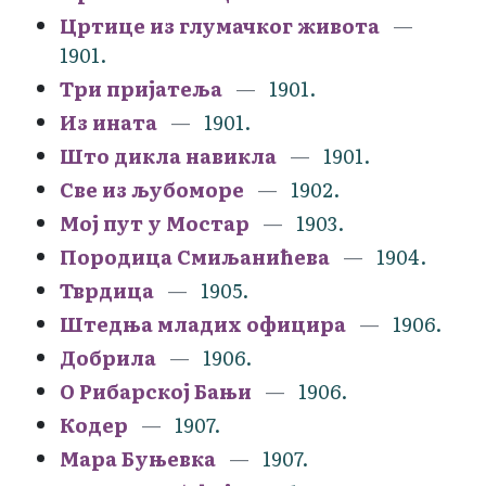
Цртице из глумачког живота
1901.
Три пријатеља
1901.
Из ината
1901.
Што дикла навикла
1901.
Све из љубоморе
1902.
Мој пут у Мостар
1903.
Породица Смиљанићева
1904.
Тврдица
1905.
Штедња младих официра
1906.
Добрила
1906.
О Рибарској Бањи
1906.
Кодер
1907.
Мара Буњевка
1907.