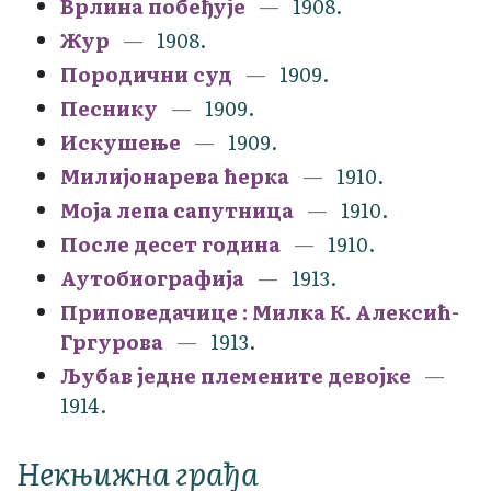
Врлина побеђује
1908.
Жур
1908.
Породични суд
1909.
Песнику
1909.
Искушење
1909.
Милијонарева ћерка
1910.
Моја лепа сапутница
1910.
После десет година
1910.
Аутобиографија
1913.
Приповедачице : Милка К. Алексић-
Гргурова
1913.
Љубав једне племените девојке
1914.
Некњижна грађа