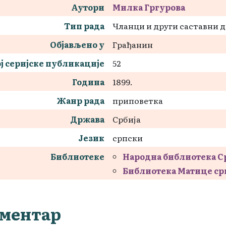
Аутори
Милка Гргуровa
Тип рада
Чланци и други саставни 
Објављено у
Грађанин
ј серијске публикације
52
Година
1899.
Жанр рада
приповетка
Држава
Србија
Језик
српски
Библиотеке
Народна библиотека С
Библиотека Матице ср
ментар