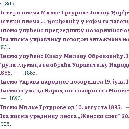
и 1865.
Четири писма Милке Гргурове Јовану Ђорђев
Четири писма Ј. Ђорђевићу у којем га извеш
Писмо упућено председнику Позоришног одбо
Два писма управнику поводом ангажмана њ
1871.
Писмо упућено Кнезу Милану Обреновићу, 12.
Група глумаца се обраћа Управитељу Народ
1885.
1885.
Писмо Управи народног позоришта 19. јуна 1
Писмо глумаца Народног позоришта Министр
1890.
Писмо Милке Гргурове од 10. августа 1895.
Два писма уреднику листа „Женски свет“ 20. ф
1905.