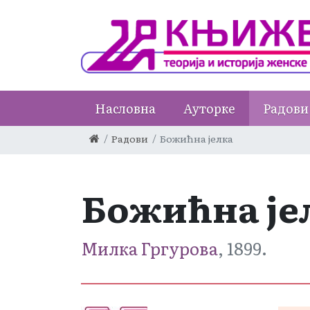
Насловна
Ауторке
Радови
Радови
Божићна јелка
Божићна је
Милка Гргуровa
, 1899.