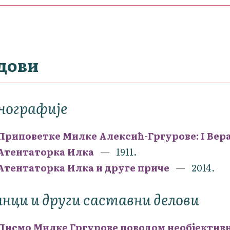
дови
нографије
Приповетке Милке Алексић-Гргурове: I Вера,
Атентаторка Илка
1911.
Атентаторка Илка и друге приче
2014.
нци и други саставни делови
Писмо Милке Гргурове поводом необјективне