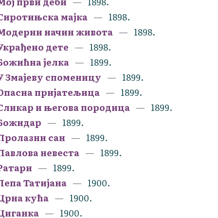
Мој први деби
1898.
Сиротињска мајка
1898.
Модерни начин живота
1898.
Украђено дете
1898.
Божићна јелка
1899.
У Змајеву споменицу
1899.
Опасна пријатељица
1899.
Сликар и његова породица
1899.
Божидар
1899.
Пролазни сан
1899.
Павлова невеста
1899.
Ратари
1899.
Лепа Татијана
1900.
Црна кућа
1900.
Циганка
1900.