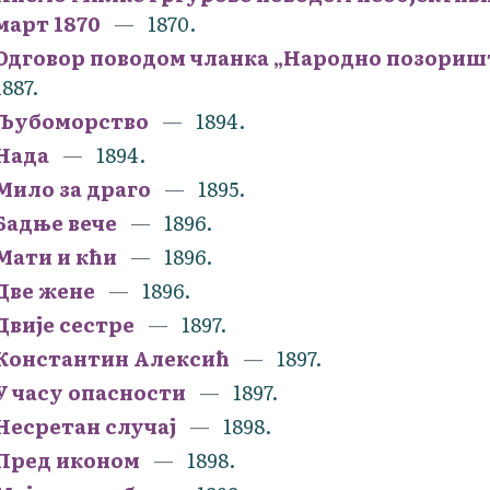
март 1870
1870.
Одговор поводом чланка „Народно позориште
1887.
Љубоморство
1894.
Нада
1894.
Мило за драго
1895.
Бадње вече
1896.
Мати и кћи
1896.
Две жене
1896.
Двије сестре
1897.
Константин Алексић
1897.
У часу опасности
1897.
Несретан случај
1898.
Пред иконом
1898.