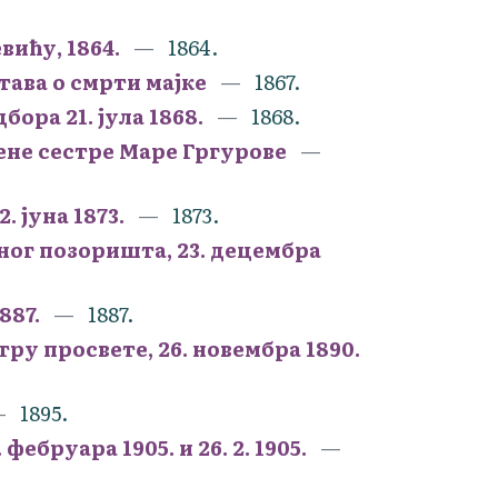
ићу, 1864.
1864.
тава о смрти мајке
1867.
ра 21. јула 1868.
1868.
ене сестре Маре Гргурове
 јуна 1873.
1873.
ног позоришта, 23. децембра
887.
1887.
у просвете, 26. новембра 1890.
1895.
ебруара 1905. и 26. 2. 1905.