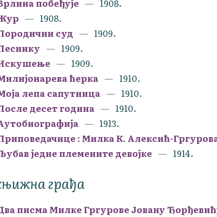
Врлина побеђује
1908.
Жур
1908.
Породични суд
1909.
Песнику
1909.
Искушење
1909.
Милијонарева ћерка
1910.
Моја лепа сапутница
1910.
После десет година
1910.
Аутобиографија
1913.
Приповедачице : Милка К. Алексић-Гргуров
Љубав једне племените девојке
1914.
књижна грађа
Два писма Милке Гргурове Јовану Ђорђевић