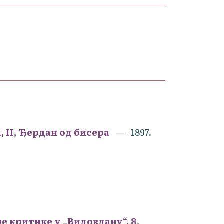
 II, Ђердан од бисера
1897.
 критике у „Видовдану“, 8.