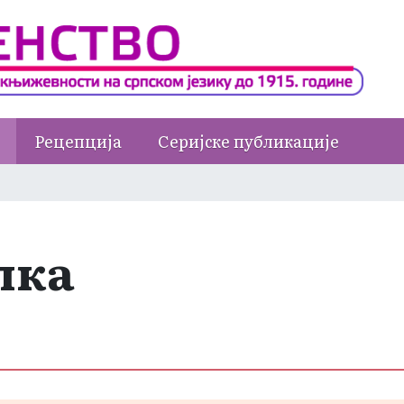
Рецепција
Серијске публикације
лка