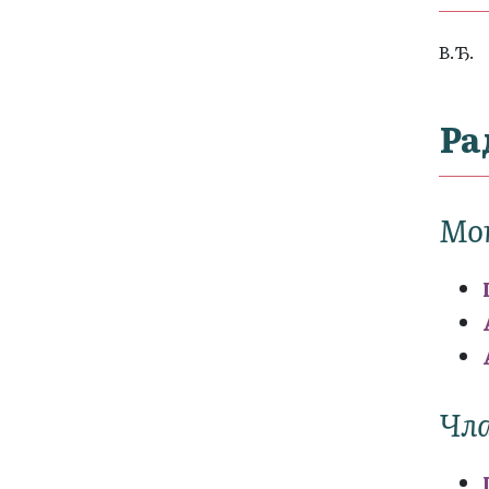
В.Ђ.
Ра
Мо
Чла