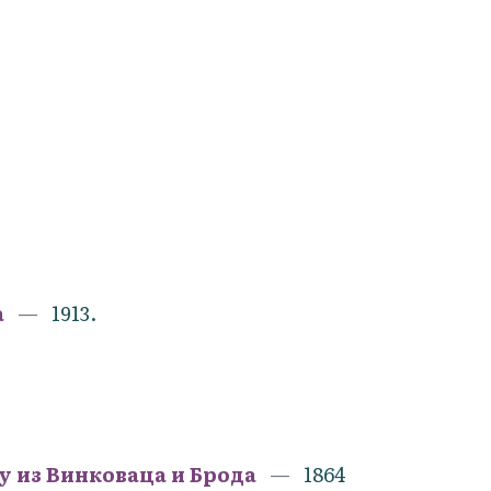
а
1913.
у из Винковаца и Брода
1864