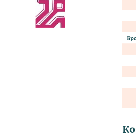
Бро
Ко