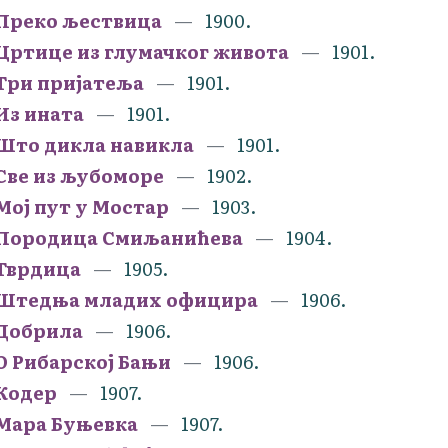
Преко љествица
1900.
Цртице из глумачког живота
1901.
Три пријатеља
1901.
Из ината
1901.
Што дикла навикла
1901.
Све из љубоморе
1902.
Мој пут у Мостар
1903.
Породица Смиљанићева
1904.
Тврдица
1905.
Штедња младих официра
1906.
Добрила
1906.
О Рибарској Бањи
1906.
Кодер
1907.
Мара Буњевка
1907.