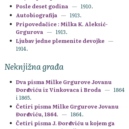
Posle deset godina
1910.
Autobiografija
1913.
Pripovedačice : Milka K. Aleksić-
Grgurova
1913.
Ljubav jedne plemenite devojke
1914.
Neknjižna građa
Dva pisma Milke Grgurove Jovanu
Đorđeviću iz Vinkovaca i Broda
1864
i 1865.
Četiri pisma Milke Grgurove Jovanu
Đorđeviću, 1864.
1864.
Četiri pisma J. Đorđeviću u kojem ga