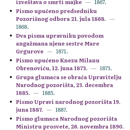
izveštava o smrti majke
1867.
Pismo upućeno predsedniku
Pozorišnog odbora 21. jula 1868.
1868.
Dva pisma upravniku povodom
angažmana njene sestre Mare
Grgurove
1871.
Pismo upućeno Knezu Milanu
Obrenoviću, 12. juna 1873.
1873.
Grupa glumaca se obraća Upravitelju
Narodnog pozorišta, 23. decembra
1885.
1885.
Pismo Upravi narodnog pozorišta 19.
juna 1887.
1887.
Pismo glumaca Narodnog pozorišta
Ministru prosvete, 26. novembra 1890.