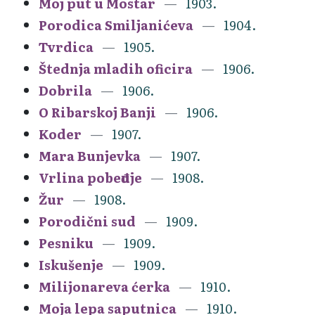
Moj put u Mostar
1903.
Porodica Smiljanićeva
1904.
Tvrdica
1905.
Štednja mladih oficira
1906.
Dobrila
1906.
O Ribarskoj Banji
1906.
Koder
1907.
Mara Bunjevka
1907.
Vrlina pobeđuje
1908.
Žur
1908.
Porodični sud
1909.
Pesniku
1909.
Iskušenje
1909.
Milijonareva ćerka
1910.
Moja lepa saputnica
1910.