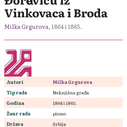
Vinkovaca i Broda
Milka Grgurova
, 1864 i 1865.
Autori
Milka Grgurova
Tip rada
Neknjižna građa
Godina
1864 i 1865.
Žanr rada
pismo
Država
Srbija