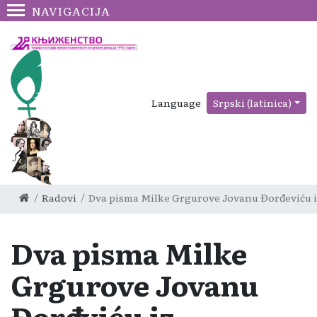
NAVIGACIJA
Language
Srpski (latinica)
Radovi
Dva pisma Milke Grgurove Jovanu Đorđeviću i
Dva pisma Milke
Grgurove Jovanu
Đorđeviću iz