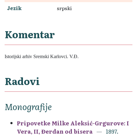
Jezik
srpski
Komentar
Istorijski arhiv Sremski Karlovci. V.Đ.
Radovi
Monografije
Pripovetke Milke Aleksić-Grgurove: I
Vera, II, Đerdan od bisera
1897.