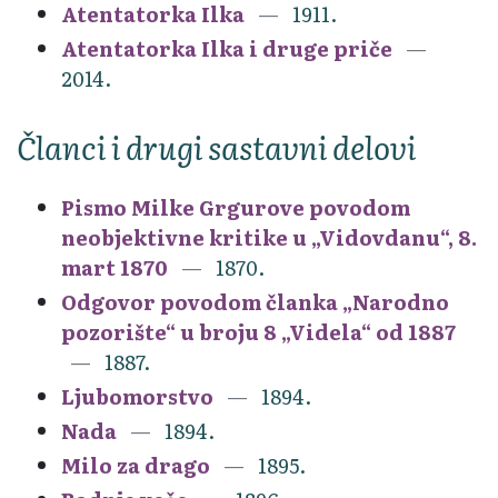
Atentatorka Ilka
1911.
Atentatorka Ilka i druge priče
2014.
Članci i drugi sastavni delovi
Pismo Milke Grgurove povodom
neobjektivne kritike u „Vidovdanu“, 8.
mart 1870
1870.
Odgovor povodom članka „Narodno
pozorište“ u broju 8 „Videla“ od 1887
1887.
Ljubomorstvo
1894.
Nada
1894.
Milo za drago
1895.