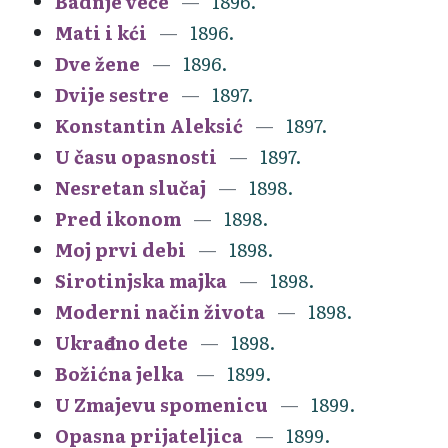
Badnje veče
1896.
Mati i kći
1896.
Dve žene
1896.
Dvije sestre
1897.
Konstantin Aleksić
1897.
U času opasnosti
1897.
Nesretan slučaj
1898.
Pred ikonom
1898.
Moj prvi debi
1898.
Sirotinjska majka
1898.
Moderni način života
1898.
Ukrađeno dete
1898.
Božićna jelka
1899.
U Zmajevu spomenicu
1899.
Opasna prijateljica
1899.