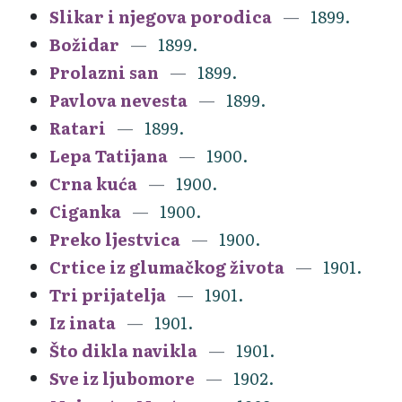
Slikar i njegova porodica
1899.
Božidar
1899.
Prolazni san
1899.
Pavlova nevesta
1899.
Ratari
1899.
Lepa Tatijana
1900.
Crna kuća
1900.
Ciganka
1900.
Preko ljestvica
1900.
Crtice iz glumačkog života
1901.
Tri prijatelja
1901.
Iz inata
1901.
Što dikla navikla
1901.
Sve iz ljubomore
1902.