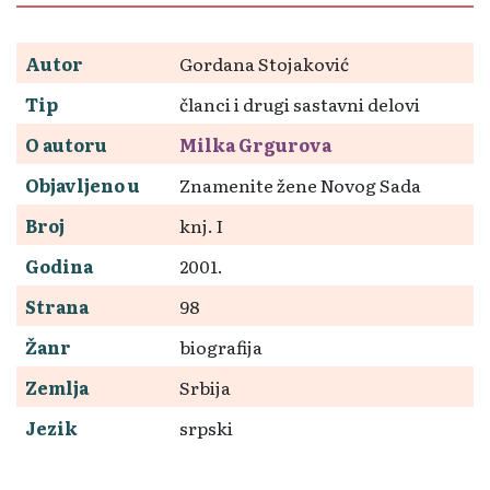
Autor
Gordana Stojaković
Tip
članci i drugi sastavni delovi
O autoru
Milka Grgurova
Objavljeno u
Znamenite žene Novog Sada
Broj
knj. I
Godina
2001.
Strana
98
Žanr
biografija
Zemlja
Srbija
Jezik
srpski