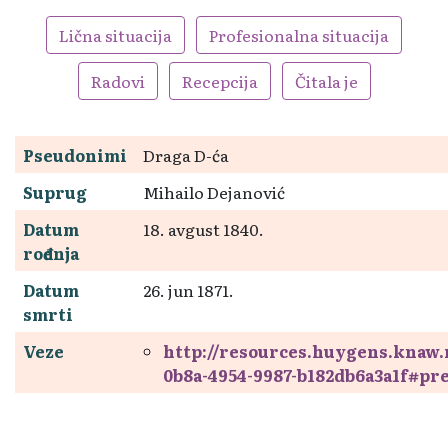
Lična situacija
Profesionalna situacija
Radovi
Recepcija
Čitala je
Pseudonimi
Draga D-ća
Suprug
Mihailo Dejanović
Datum
18. avgust 1840.
rođenja
Datum
26. jun 1871.
smrti
Veze
http://resources.huygens.knaw
0b8a-4954-9987-b182db6a3a1f#pr