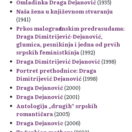
Omladinka Draga Dejanović
(1935)
Naša žena u književnom stvaranju
(1941)
Prkos malograđanskim predrasudama:
Draga Dimitrijević-Dejanović,
glumica, pesnikinja i jedna od prvih
srpskih feministkinja
(1992)
Draga Dimitrijević Dejanović
(1998)
Portret prethodnice: Draga
Dimitrijević Dejanović
(1998)
Draga Dejanović
(2000)
Draga Dejanović
(2001)
Antologija „drugih“ srpskih
romantičara
(2005)
Draga Dejanovic
(2006)