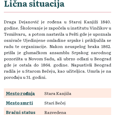
Lična situacija
Draga Dejanović je rođena u Staroj Kanjiži 1840.
godine. Školovanje je započela u institutu Vinčikov u
Temišvaru, a potom nastavila u Pešti gde je upoznala
osnivače Ujedinjene omladine srpske i priključila se
radu te organizacije. Nakon neuspelog braka 1862.
prišla je glumačkom ansamblu Srpskog narodnog
pozorišta u Novom Sadu, ali ubrzo odlazi u Beograd
gde je ostala do 1864. godine. Napustivši Beograd
radila je u Starom Bečeju, kao učiteljica. Umrla je na
porođaju u 31. godini.
Mesto rođenja
Stara Kanjiža
Mesto smrti
Stari Bečej
Bračni status
Razvedena