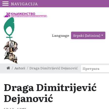
NAVIGACIJA
Language
Srpski (latinica)
Autori
Draga Dimitrijević Dejanović
Draga Dimitrijević
Dejanović