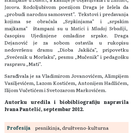
Javoru
. Rodoljubivom poezijom Draga je želela da
„probudi narodnu samosvest”. Tekstovi i predavanja
kojima se obraćala „Srpkinjama” i „srpskim
majkama” štampani su u
Matici
i
Mladoj Srbadiji
,
časopisu Ujedinjene omladine srpske. Draga
Dejanović je za sobom ostavila u rukopisu
nedovršenu dramu „Dioba Jakšića”, pripovetku
„Svećenik u Morlaku”, pesmu „Mučenik” i pedagošku
raspravu „Mati”.
Sarađivala je sa Vladimirom Jovanovićem, Alimpijem
Vasiljevićem, Lazom Kostićem, Antonijem Hadžićem,
Ilijom Vučetićem i Svetozarom Markovićem.
Autorku uredila i biobibliografiju napravila
Ivana Pantelić, septembar 2012.
Profesija
pesnikinja, društveno-kulturna