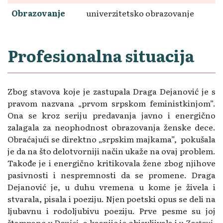
Obrazovanje
univerzitetsko obrazovanje
Profesionalna situacija
Zbog stavova koje je zastupala Draga Dejanović je s
pravom nazvana „prvom srpskom feministkinjom”.
Ona se kroz seriju predavanja javno i energično
zalagala za neophodnost obrazovanja ženske dece.
Obraćajući se direktno „srpskim majkama”, pokušala
je da na što delotvorniji način ukaže na ovaj problem.
Takođe je i energično kritikovala žene zbog njihove
pasivnosti i nespremnosti da se promene. Draga
Dejanović je, u duhu vremena u kome je živela i
stvarala, pisala i poeziju. Njen poetski opus se deli na
ljubavnu i rodoljubivu poeziju. Prve pesme su joj
štampane u
Danici
, a kasnije je objavljivala i u
Zastavi
,