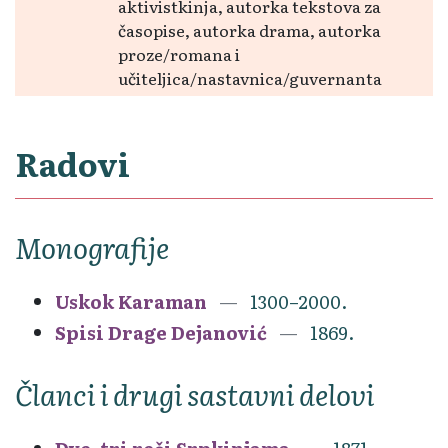
aktivistkinja, autorka tekstova za
časopise, autorka drama, autorka
proze/romana i
učiteljica/nastavnica/guvernanta
Radovi
Monografije
Uskok Karaman
1300–2000.
Spisi Drage Dejanović
1869.
Članci i drugi sastavni delovi