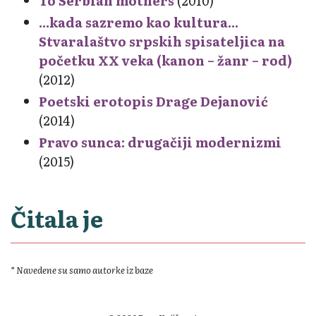
To Serbian mothers
(2010)
...kada sazremo kao kultura...
Stvaralaštvo srpskih spisateljica na
početku XX veka (kanon – žanr – rod)
(2012)
Poetski erotopis Drage Dejanović
(2014)
Pravo sunca: drugačiji modernizmi
(2015)
Čitala je
* Navedene su samo autorke iz baze