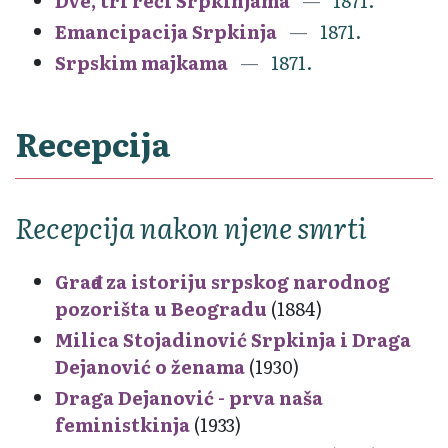
Dve, tri reči Srpkinjama
1871.
Emancipacija Srpkinja
1871.
Srpskim majkama
1871.
Recepcija
Recepcija nakon njene smrti
Građa za istoriju srpskog narodnog
pozorišta u Beogradu
(1884)
Milica Stojadinović Srpkinja i Draga
Dejanović o ženama
(1930)
Draga Dejanović - prva naša
feministkinja
(1933)