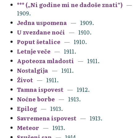
*** („Ni godine mi ne dadoše znati“)
1909.
Jedna uspomena
1909.
U zvezdane noći
1910.
Poput šetalice
1910.
Letnje veče
1911.
Apoteoza mladosti
1911.
Nostalgija
1911.
Život
1911.
Tamna ispovest
1912.
Noćne borbe
1913.
Epilog
1913.
Savremena ispovest
1913.
Meteor
1913.
Srušeni san
1914.