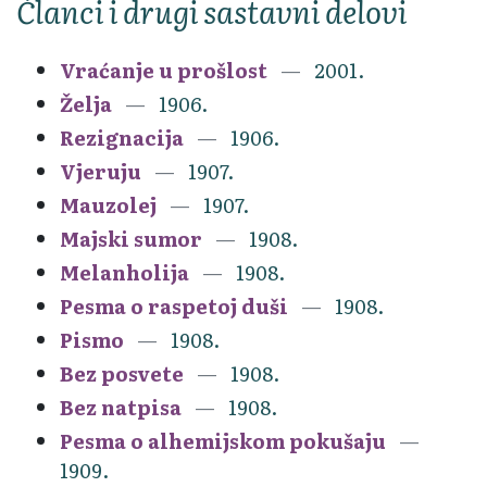
Članci i drugi sastavni delovi
Vraćanje u prošlost
2001.
Želja
1906.
Rezignacija
1906.
Vjeruju
1907.
Mauzolej
1907.
Majski sumor
1908.
Melanholija
1908.
Pesma o raspetoj duši
1908.
Pismo
1908.
Bez posvete
1908.
Bez natpisa
1908.
Pesma o alhemijskom pokušaju
1909.