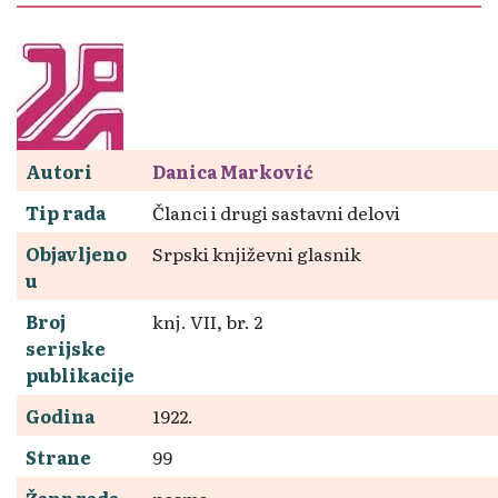
Autori
Danica Marković
Tip rada
Članci i drugi sastavni delovi
Objavljeno
Srpski književni glasnik
u
Broj
knj. VII, br. 2
serijske
publikacije
Godina
1922.
Strane
99
Žanr rada
pesma