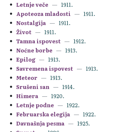
Letnje veče
1911.
Apoteoza mladosti
1911.
Nostalgija
1911.
Život
1911.
Tamna ispovest
1912.
Noćne borbe
1913.
Epilog
1913.
Savremena ispovest
1913.
Meteor
1913.
Srušeni san
1914.
Himera
1920.
Letnje podne
1922.
Februarska elegija
1922.
Davnašnja pesma
1925.