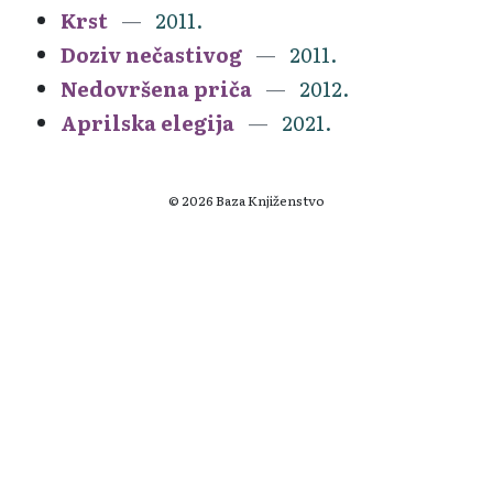
Krst
2011.
Doziv nečastivog
2011.
Nedovršena priča
2012.
Aprilska elegija
2021.
© 2026 Baza Knjiženstvo