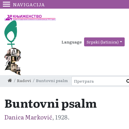
NAVIGACIJA
Language
Srpski (latinica)
Radovi
Buntovni psalm
Buntovni psalm
Danica Marković
, 1928.