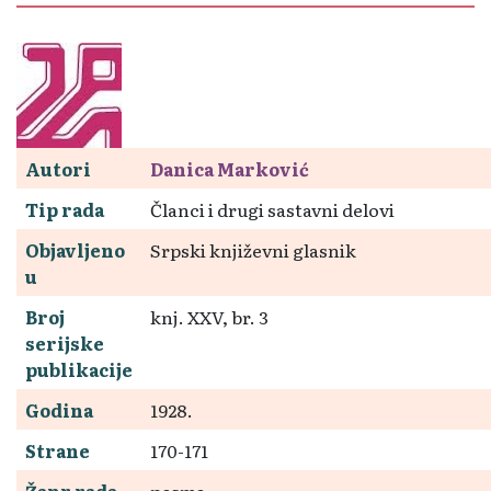
Autori
Danica Marković
Tip rada
Članci i drugi sastavni delovi
Objavljeno
Srpski književni glasnik
u
Broj
knj. XXV, br. 3
serijske
publikacije
Godina
1928.
Strane
170-171
Žanr rada
pesma