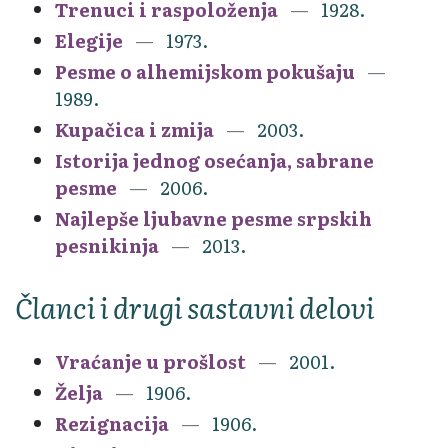
Trenuci i raspoloženja
1928.
Elegije
1973.
Pesme o alhemijskom pokušaju
1989.
Kupačica i zmija
2003.
Istorija jednog osećanja, sabrane
pesme
2006.
Najlepše ljubavne pesme srpskih
pesnikinja
2013.
Članci i drugi sastavni delovi
Vraćanje u prošlost
2001.
Želja
1906.
Rezignacija
1906.