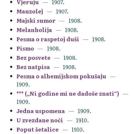
Vjeruju
1907.
Mauzolej
1907.
Majski sumor
1908.
Melanholija
1908.
Pesma o raspetoj duši
1908.
Pismo
1908.
Bez posvete
1908.
Bez natpisa
1908.
Pesma o alhemijskom pokušaju
1909.
*** („Ni godine mi ne dadoše znati“)
1909.
Jedna uspomena
1909.
U zvezdane noći
1910.
Poput šetalice
1910.