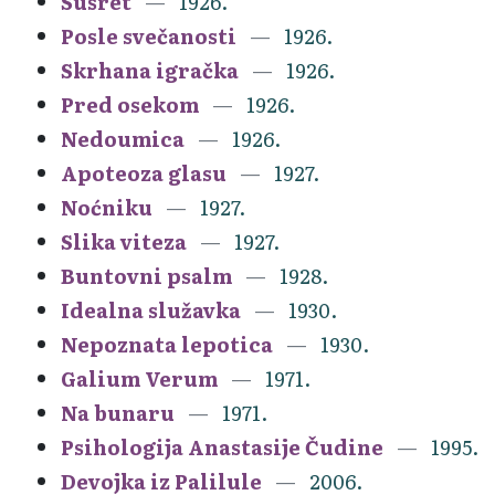
Susret
1926.
Posle svečanosti
1926.
Skrhana igračka
1926.
Pred osekom
1926.
Nedoumica
1926.
Apoteoza glasu
1927.
Noćniku
1927.
Slika viteza
1927.
Buntovni psalm
1928.
Idealna služavka
1930.
Nepoznata lepotica
1930.
Galium Verum
1971.
Na bunaru
1971.
Psihologija Anastasije Čudine
1995.
Devojka iz Palilule
2006.