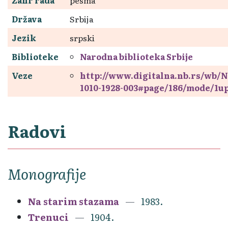
Država
Srbija
Jezik
srpski
Biblioteke
Narodna biblioteka Srbije
Veze
http://www.digitalna.nb.rs/wb/N
1010-1928-003#page/186/mode/1u
Radovi
Monografije
Na starim stazama
1983.
Trenuci
1904.