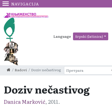
NAVIGACIJA
Language
Srpski (latinica)
Radovi
Doziv nečastivog
Doziv nečastivog
Danica Marković
, 2011.