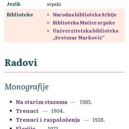
Jezik
srpski
Biblioteke
Narodna biblioteka Srbije
Biblioteka Matice srpske
Univerzitetska biblioteka
„Svetozar Marković“
Radovi
Monografije
Na starim stazama
1983.
Trenuci
1904.
Trenuci i raspoloženja
1928.
Elegije
1973.