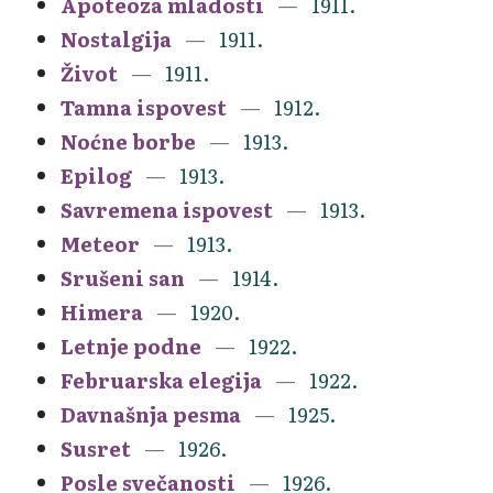
Apoteoza mladosti
1911.
Nostalgija
1911.
Život
1911.
Tamna ispovest
1912.
Noćne borbe
1913.
Epilog
1913.
Savremena ispovest
1913.
Meteor
1913.
Srušeni san
1914.
Himera
1920.
Letnje podne
1922.
Februarska elegija
1922.
Davnašnja pesma
1925.
Susret
1926.
Posle svečanosti
1926.