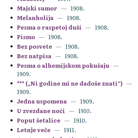
Majski sumor
1908.
Melanholija
1908.
Pesma o raspetoj duši
1908.
Pismo
1908.
Bez posvete
1908.
Bez natpisa
1908.
Pesma o alhemijskom pokušaju
1909.
*** („Ni godine mi ne dadoše znati“)
1909.
Jedna uspomena
1909.
U zvezdane noći
1910.
Poput šetalice
1910.
Letnje veče
1911.