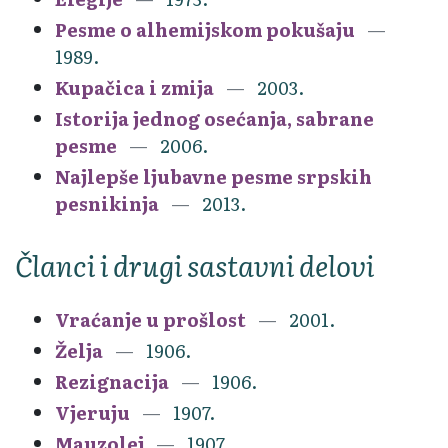
Pesme o alhemijskom pokušaju
1989.
Kupačica i zmija
2003.
Istorija jednog osećanja, sabrane
pesme
2006.
Najlepše ljubavne pesme srpskih
pesnikinja
2013.
Članci i drugi sastavni delovi
Vraćanje u prošlost
2001.
Želja
1906.
Rezignacija
1906.
Vjeruju
1907.
Mauzolej
1907.