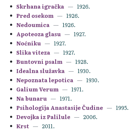
Skrhana igračka
1926.
Pred osekom
1926.
Nedoumica
1926.
Apoteoza glasu
1927.
Noćniku
1927.
Slika viteza
1927.
Buntovni psalm
1928.
Idealna služavka
1930.
Nepoznata lepotica
1930.
Galium Verum
1971.
Na bunaru
1971.
Psihologija Anastasije Čudine
1995.
Devojka iz Palilule
2006.
Krst
2011.