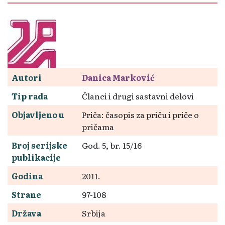
Autori
Danica Marković
Tip rada
Članci i drugi sastavni delovi
Objavljeno u
Priča: časopis za priču i priče o
pričama
Broj serijske
God. 5, br. 15/16
publikacije
Godina
2011.
Strane
97-108
Država
Srbija