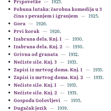
Pripovetke
1923.
Pobuna lutaka: čarobna komedija u 3
čina s pevanjem i igranjem
1925.
Gora
1926.
Prvi korak
1926.
Izabrana dela. Knj. 1
1930.
Izabrana dela. Knj. 2
1930.
Grivna od granata
1932.
Nečiste sile. Knj. 3
1933.
Zapisi iz mrtvog doma. Knj. 1
1933.
Zapisi iz mrtvog doma. Knj. 2
1933.
Nečiste sile. Knj. 1
1933.
Nečiste sile. Knj. 2
1933.
Gospoda Golovljevi
1935.
Dugačak jezik
1939.