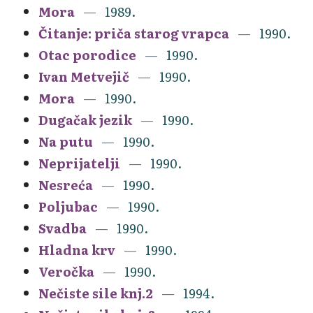
Mora
1989.
Čitanje: priča starog vrapca
1990.
Otac porodice
1990.
Ivan Metvejič
1990.
Mora
1990.
Dugačak jezik
1990.
Na putu
1990.
Neprijatelji
1990.
Nesreća
1990.
Poljubac
1990.
Svadba
1990.
Hladna krv
1990.
Veročka
1990.
Nečiste sile knj.2
1994.