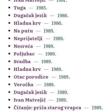
Tuga
1985.
Dugačak jezik
1986.
Hladna krv
1986.
Na putu
1989.
Neprijatelji
1989.
Nesreća
1989.
Poljubac
1989.
Svadba
1989.
Hladna krv
1989.
Otac porodice
1989.
Veročka
1989.
Dugačak jezik
1989.
Ivan Matvejič
1989.
Čitanje: priča starog vrapca
1989.