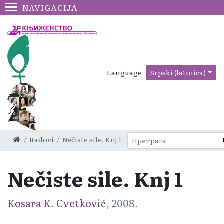
NAVIGACIJA
Language
Srpski (latinica)
Radovi
Nečiste sile. Knj 1
Nečiste sile. Knj 1
Kosara K. Cvetković
, 2008.