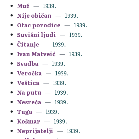
Muž
1939.
Nije običan
1939.
Otac porodice
1939.
Suvišni ljudi
1939.
Čitanje
1939.
Ivan Matveić
1939.
Svadba
1939.
Veročka
1939.
Veštica
1939.
Na putu
1939.
Nesreća
1939.
Tuga
1939.
Košmar
1939.
Neprijatelji
1939.