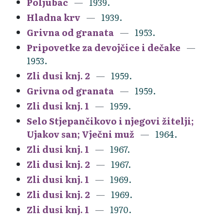
Poljubac
1939.
Hladna krv
1939.
Grivna od granata
1953.
Pripovetke za devojčice i dečake
1953.
Zli dusi knj. 2
1959.
Grivna od granata
1959.
Zli dusi knj. 1
1959.
Selo Stjepančikovo i njegovi žitelji;
Ujakov san; Vječni muž
1964.
Zli dusi knj. 1
1967.
Zli dusi knj. 2
1967.
Zli dusi knj. 1
1969.
Zli dusi knj. 2
1969.
Zli dusi knj. 1
1970.