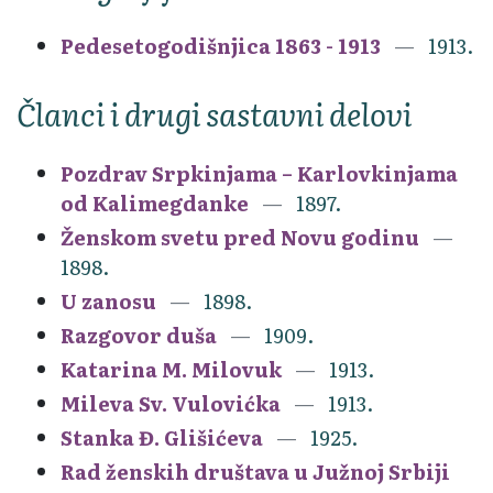
Pedesetogodišnjica 1863 - 1913
1913.
Članci i drugi sastavni delovi
Pozdrav Srpkinjama – Karlovkinjama
od Kalimegdanke
1897.
Ženskom svetu pred Novu godinu
1898.
U zanosu
1898.
Razgovor duša
1909.
Katarina M. Milovuk
1913.
Mileva Sv. Vulovićka
1913.
Stanka Đ. Glišićeva
1925.
Rad ženskih društava u Južnoj Srbiji