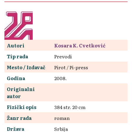
Autori
Kosara K. Cvetković
Tip rada
Prevodi
Mesto / Izdavač
Pirot / Pi-press
Godina
2008.
Originalni
autor
Fizički opis
384 str. 20 cm
Žanr rada
roman
Država
Srbija