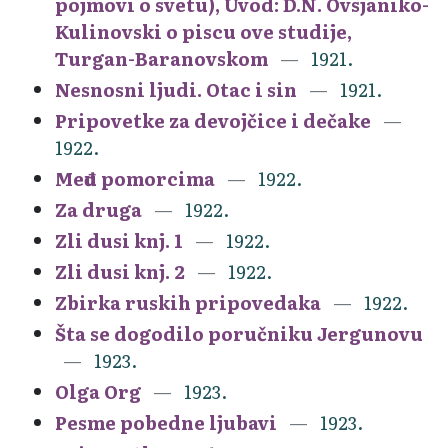
pojmovi o svetu), Uvod: D.N. Ovsjaniko-
Kulinovski o piscu ove studije,
Turgan-Baranovskom
1921.
Nesnosni ljudi. Otac i sin
1921.
Pripovetke za devojčice i dečake
1922.
Među pomorcima
1922.
Za druga
1922.
Zli dusi knj. 1
1922.
Zli dusi knj. 2
1922.
Zbirka ruskih pripovedaka
1922.
Šta se dogodilo poručniku Jergunovu
1923.
Olga Org
1923.
Pesme pobedne ljubavi
1923.