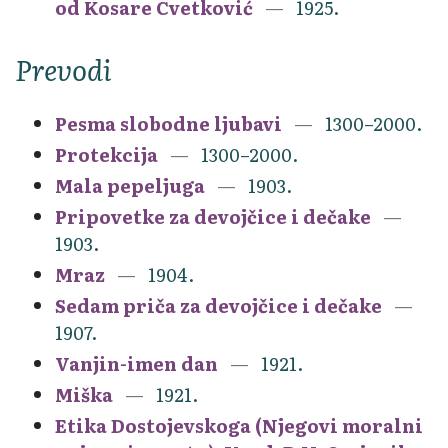
od Kosare Cvetković
1925.
Prevodi
Pesma slobodne ljubavi
1300–2000.
Protekcija
1300–2000.
Mala pepeljuga
1903.
Pripovetke za devojčice i dečake
1903.
Mraz
1904.
Sedam priča za devojčice i dečake
1907.
Vanjin-imen dan
1921.
Miška
1921.
Etika Dostojevskoga (Njegovi moralni